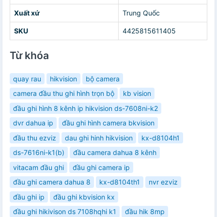
Xuất xứ
Trung Quốc
SKU
4425815611405
Từ khóa
quay rau
hikvision
bộ camera
camera đầu thu ghi hình trọn bộ
kb vision
đầu ghi hình 8 kênh ip hikvision ds-7608ni-k2
dvr dahua ip
đầu ghi hình camera bkvision
đầu thu ezviz
dau ghi hinh hikvision
kx-d8104h1
ds-7616ni-k1(b)
đầu camera dahua 8 kênh
vitacam đầu ghi
đầu ghi camera ip
đầu ghi camera dahua 8
kx-d8104th1
nvr ezviz
đầu ghi ip
đầu ghi kbvision kx
đầu ghi hikivison ds 7108hqhi k1
đầu hik 8mp