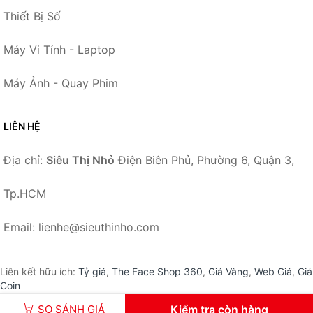
Thiết Bị Số
Máy Vi Tính - Laptop
Máy Ảnh - Quay Phim
LIÊN HỆ
Địa chỉ:
Siêu Thị Nhỏ
Điện Biên Phủ, Phường 6, Quận 3,
Tp.HCM
Email: lienhe@sieuthinho.com
Liên kết hữu ích:
Tỷ giá
,
The Face Shop 360
,
Giá Vàng
,
Web Giá
,
Giá
Coin
SO SÁNH GIÁ
Kiểm tra còn hàng
© 2026 –
SieuThiNho.com
-
Siêu Thị Nhỏ
.