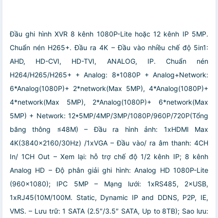
Đầu ghi hình XVR 8 kênh 1080P-Lite hoặc 12 kênh IP 5MP.
Chuẩn nén H265+. Đầu ra 4K
– Đầu vào nhiều chế độ 5in1:
AHD, HD-CVI, HD-TVI, ANALOG, IP. Chuẩn nén
H264/H265/H265+
+ Analog: 8*1080P
+ Analog+Network:
6*Analog(1080P)+ 2*network(Max 5MP),
4*Analog(1080P)+
4*network(Max 5MP),
2*Analog(1080P)+ 6*network(Max
5MP)
+ Network: 12*5MP/4MP/3MP/1080P/960P/720P(Tổng
băng thông ≤48M)
– Đầu ra hình ảnh: 1xHDMI Max
4K(3840×2160/30Hz) /1xVGA
– Đầu vào/ ra âm thanh: 4CH
In/ 1CH Out
– Xem lại: hỗ trợ chế độ 1/2 kênh IP; 8 kênh
Analog HD
– Độ phân giải ghi hình: Analog HD 1080P-Lite
(960×1080); IPC 5MP
– Mạng lưới: 1xRS485, 2×USB,
1xRJ45(10M/100M. Static, Dynamic IP and DDNS, P2P, IE,
VMS.
– Lưu trữ: 1 SATA (2.5″/3.5″ SATA, Up to 8TB); Sao lưu: