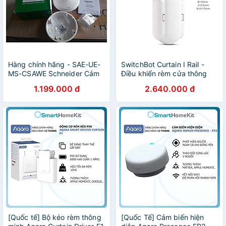
Hàng chính hãng - SAE-UE-
SwitchBot Curtain I Rail -
MS-CSAWE Schneider Cảm
Điều khiển rèm cửa thông
biến chuyển động hồng
minh tự động SwitchBot -
1.199.000 đ
2.640.000 đ
ngoại
Hàng chính hãng
[Quốc tế] Bộ kéo rèm thông
[Quốc Tế] Cảm biến hiện