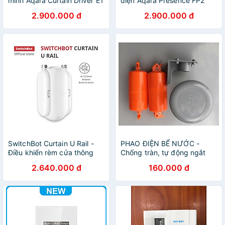
minh Aqara Curtain Driver E1
diện Aqara Presence FP2
(Ray Thẳng/Ray Tròn) Dùng
Sensor, phát hiện té ngã,
2.900.000 đ
2.900.000 đ
Pin Zigbee 3.0 - Hàng Chính
nhận diện lên tới 3 người,
Hãng - Support HomeKit,
kết nối Wifi 2.4Ghz - Hàng
Alexa, Google Assistant and
Chính Hãng
IFTTT
SwitchBot Curtain U Rail -
PHAO ĐIỆN BỂ NƯỚC -
Điều khiển rèm cửa thông
Chống tràn, tự động ngắt
minh tự động SwitchBot -
điện
2.640.000 đ
160.000 đ
Hàng chính hãng