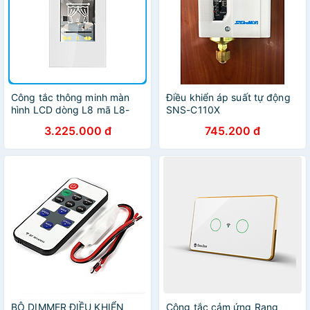
Công tắc thông minh màn
Điều khiển áp suất tự động
hình LCD dòng L8 mã L8-
SNS-C110X
HS-US điều khiển rèm chuẩn
3.225.000 đ
745.200 đ
US thương hiệu LANBON
BỘ DIMMER ĐIỀU KHIỂN
Công tắc cảm ứng Rạng