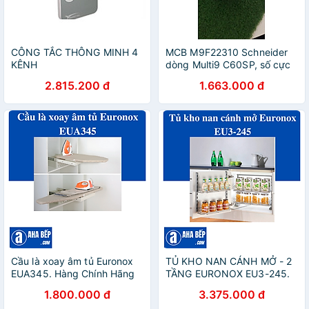
CÔNG TẮC THÔNG MINH 4
MCB M9F22310 Schneider
KÊNH
dòng Multi9 C60SP, số cực
3P, dòng định mức 10A, C
2.815.200 đ
1.663.000 đ
Curve, 10kA
Cầu là xoay âm tủ Euronox
TỦ KHO NAN CÁNH MỞ - 2
EUA345. Hàng Chính Hãng
TẦNG EURONOX EU3-245.
Hàng Chính Hãng
1.800.000 đ
3.375.000 đ