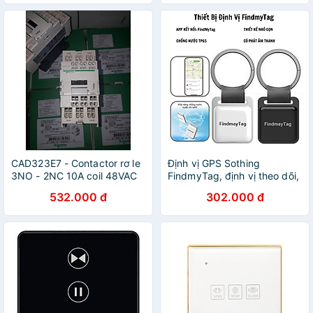
CAD323E7 - Contactor rơ le
Định vị GPS Sothing
3NO - 2NC 10A coil 48VAC
FindmyTag, định vị theo dõi,
CAD32E7 Schneider | Chính
chống mất đồ hành lý như
532.000 đ
302.000 đ
hãng |
xe máy, người già, trẻ nhỏ-
Hàng chính hãng