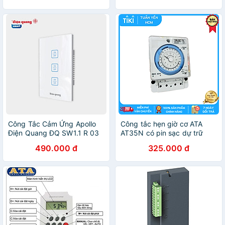
Công Tắc Cảm Ứng Apollo
Công tắc hẹn giờ cơ ATA
Điện Quang ĐQ SW1.1 R 03
AT35N có pin sạc dự trữ
01 WiFi - Màu trắng, 3 nút 3
hơn 300 giờ - Hàng chính
490.000 đ
325.000 đ
kênh điều khiển ON/OFF
hãng