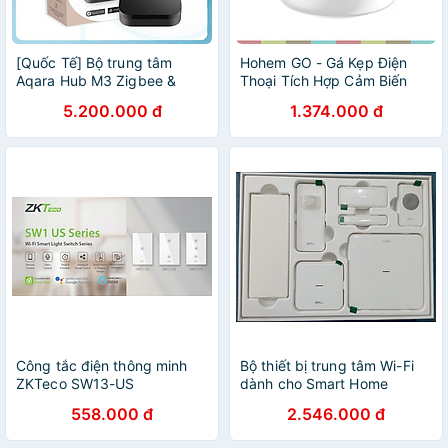
[Quốc Tế] Bộ trung tâm
Hohem GO - Gá Kẹp Điện
Aqara Hub M3 Zigbee &
Thoại Tích Hợp Cảm Biến
Matter, điều khiển hồng
Tầm Nhìn AI Xoay 360°, Thời
5.200.000 đ
1.374.000 đ
ngoại - Hàng Chính Hãng
Gian Sử Dụng 10 Giờ- Hàng
Bảo hành 1 Năm
chính hãng
Công tắc điện thông minh
Bộ thiết bị trung tâm Wi-Fi
ZKTeco SW13-US
dành cho Smart Home
558.000 đ
2.546.000 đ