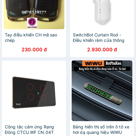
Tay điều khiển CH mã sao
SwitchBot Curtain Rod -
chép
Điều khiển rèm cửa thông
minh tự động SwitchBot -
230.000 đ
2.930.000 đ
Hàng chính hãng
Công tắc cảm ứng Rạng
Bảng hiển thị số trên ô tô xe
Đông CTCU.WF CN.04T
hơi dạ quang hiệu WiWU