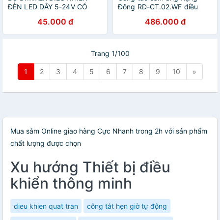
ĐÈN LED DÂY 5-24V CÓ
Đông RD-CT.02.WF điều
REMOTE
khiển từ xa, mặt kính cường
45.000 đ
486.000 đ
lực chống xước, 2 nút bấm -
Hàng chính hãng
Trang 1/100
1
2
3
4
5
6
7
8
9
10
»
Mua sắm Online giao hàng Cực Nhanh trong 2h với sản phẩm
chất lượng được chọn
Xu hướng Thiết bị điều
khiển thông minh
dieu khien quat tran
công tắt hẹn giờ tự động