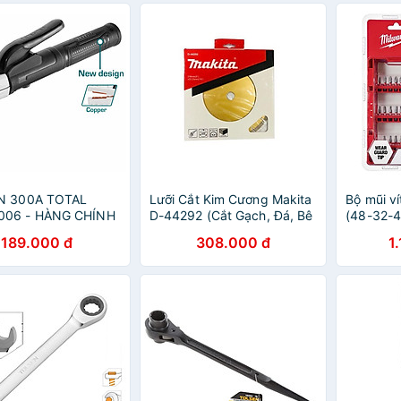
N 300A TOTAL
Lưỡi Cắt Kim Cương Makita
Bộ mũi v
06 - HÀNG CHÍNH
D-44292 (Cắt Gạch, Đá, Bê
(48-32-
Tông)
189.000 đ
308.000 đ
1