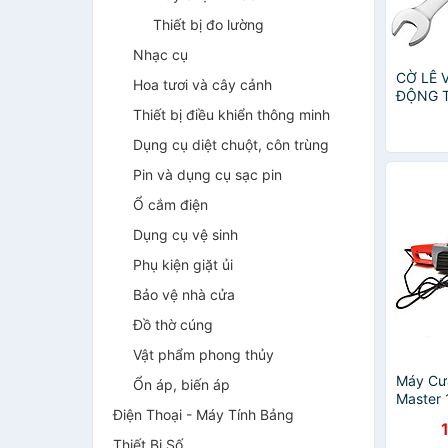
Thiết bị đo lường
Nhạc cụ
CỜ LÊ 
Hoa tươi và cây cảnh
ĐỘNG 
32MM)
Thiết bị điều khiển thông minh
Dụng cụ diệt chuột, côn trùng
Pin và dụng cụ sạc pin
Ổ cắm điện
Dụng cụ vệ sinh
Phụ kiện giặt ủi
Bảo vệ nhà cửa
Đồ thờ cúng
Vật phẩm phong thủy
Máy Cưa
Ổn áp, biến áp
Master
Điện Thoại - Máy Tính Bảng
Nghệ Th
Chống 
Thiết Bị Số