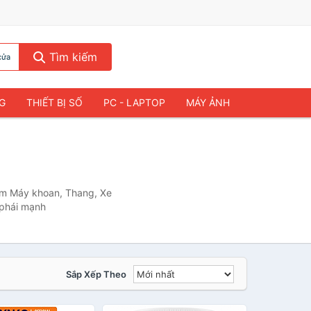
Tìm kiếm
cửa
NG
THIẾT BỊ SỐ
PC - LAPTOP
MÁY ẢNH
ẩm Máy khoan, Thang, Xe
 phái mạnh
Sắp Xếp Theo