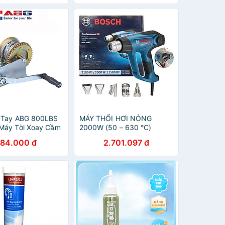
 Inox, Nắp Chống
Chính Hãng
Cảm Biến Tải Trọng
hính Hãng
 Tay ABG 800LBS
MÁY THỔI HƠI NÓNG
Máy Tời Xoay Cầm
2000W (50 – 630 °C)
yên Dùng Để Nâng
BOSCH GHG 20-63 - HÀNG
84.000 đ
2.701.097 đ
Hóa , Máy Móc -
CHÍNH HÃNG
ính Hãng