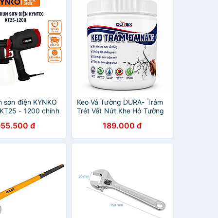
n sơn điện KYNKO
Keo Vá Tường DURA- Trám
T25 - 1200 chính
Trét Vết Nứt Khe Hở Tường
- Chống Mốc Ẩm Làm Sạch
955.500 đ
189.000 đ
Tường