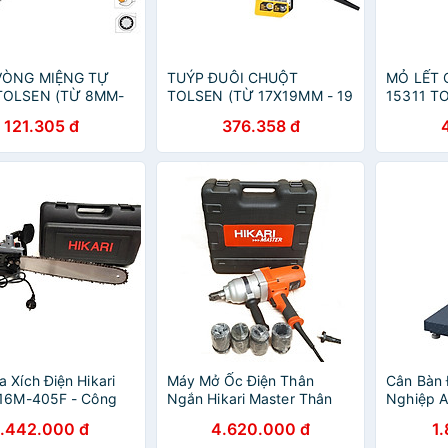
VÒNG MIỆNG TỰ
TUÝP ĐUÔI CHUỘT
MỎ LẾT 
TOLSEN (TỪ 8MM-
TOLSEN (TỪ 17X19MM - 19
15311 T
X 24MM) - HÀNG CHÍNH
CHÍNH 
121.305 đ
376.358 đ
HÃNG
 Xích Điện Hikari
Máy Mở Ốc Điện Thân
Cân Bàn 
 16M-405F - Công
Ngắn Hikari Master Thân
Nghiệp A
ái Lan, Tính Năng
Dài PIB-30B - Mô-Tơ Lõi
300Kg) 
1.442.000 đ
4.620.000 đ
1
Quá Tải, Ứng Dụng
Đồng, Máy Mở Bulong Phù
, Khung 