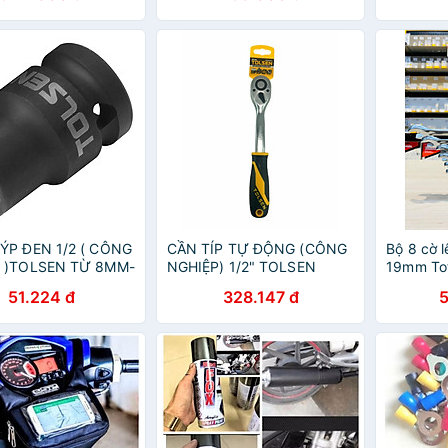
 Cắt Bàn, Công Tắc
 Hàng Chính Hãng
ÝP ĐEN 1/2 ( CÔNG
CẦN TÍP TỰ ĐỘNG (CÔNG
Bộ 8 cờ 
 )TOLSEN TỪ 8MM-
NGHIỆP) 1/2" TOLSEN
19mm To
 27MM, 30MM,
16120 - HÀNG CHÍNH
51.224 đ
328.147 đ
 HÀNG CHÍNH
HÃNG