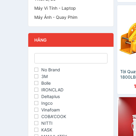
Trong 
Gỗ, Thâ
Máy Vi Tính - Laptop
Đời Sốn
Máy Ảnh - Quay Phim
Hãng
HÃNG
No Brand
Tời Qu
3M
1800LB
Xoay C
Bolle
Dùng Đ
IRONCLAD
Hóa , M
Deltaplus
Chính 
Ingco
Vinafoam
COBA'COOK
NITTI
KASK