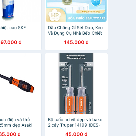
nhiệt cao SKF
Dầu Chống Gỉ Sét Dao, Kéo
Và Dụng Cụ Nhà Bếp Chiết
Xuất Hoa Trà Kurobara
597.000 đ
145.000 đ
Hamono (Chai 100 mL)
ách điện và thử
Bộ tuốc nơ vít dẹp và bake
25mm dẹp Asaki
2 cây Truper 14199 (DES-
MINI-2)
65.000 đ
45.000 đ