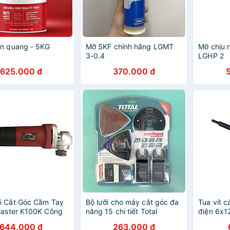
n quang - 5KG
Mỡ SKF chính hãng LGMT
Mỡ chịu 
3-0.4
LGHP 2
625.000 đ
370.000 đ
i Cắt Góc Cầm Tay
Bộ lưỡi cho máy cắt góc đa
Tua vít c
Master K100K Công
năng 15 chi tiết Total
điện 6x1
080W, Đường Kính
TAKTMT1502
AK-9089
644.000 đ
263.000 đ
mm, Mài Kim Loại,