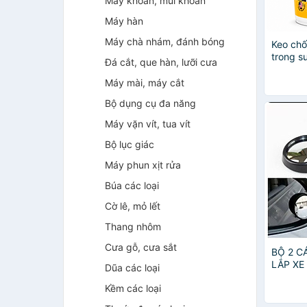
Máy khoan, mũi khoan
Máy hàn
Máy chà nhám, đánh bóng
Keo ch
trong s
Đá cắt, que hàn, lưỡi cưa
nền gạc
Máy mài, máy cắt
Bộ dụng cụ đa năng
Máy vặn vít, tua vít
Bộ lục giác
Máy phun xịt rửa
Búa các loại
Cờ lê, mỏ lết
Thang nhôm
Cưa gỗ, cưa sắt
BỘ 2 C
LẮP XE
Dũa các loại
QUAN S
Kềm các loại