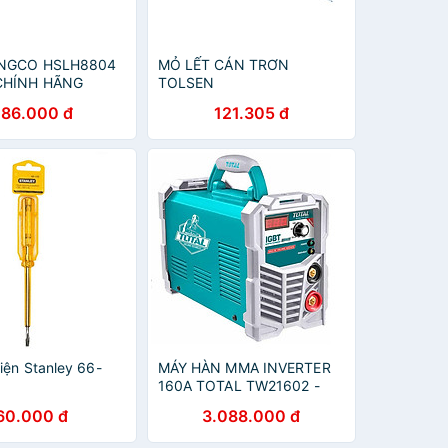
INGCO HSLH8804
MỎ LẾT CÁN TRƠN
CHÍNH HÃNG
TOLSEN
(TỪ150MM/6"-450MM/18'')
286.000 đ
121.305 đ
- HÀNG CHÍNH HÃNG
iện Stanley 66-
MÁY HÀN MMA INVERTER
160A TOTAL TW21602 -
HÀNG CHÍNH HÃNG
60.000 đ
3.088.000 đ