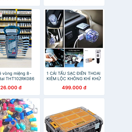
lê vòng miệng 8-
1 CÁI TẨU SẠC ĐIÊN THOAI
tal THT102RK086
KIÊM LỘC KHÔNG KHÍ KHỬ
MÙI DIỆT KHUẨN TRÊN Ô
526.000 đ
499.000 đ
TÔ