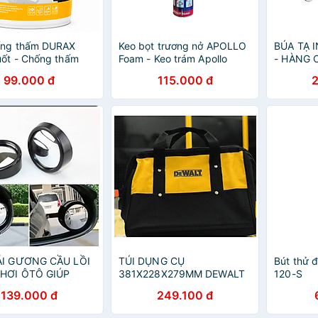
ống thấm DURAX
Keo bọt trương nở APOLLO
BÚA TẠ 
uốt - Chống thấm
Foam - Keo trám Apollo
- HÀNG 
h, gỗ công nghiệp
99.000 đ
115.000 đ
ÁI GƯƠNG CẦU LỒI
TÚI DỤNG CỤ
Bút thử đ
 HƠI ÔTÔ GIÚP
381X228X279MM DEWALT
120-S
ÁT ĐIỂM KHUẤT
629053-00- HÀNG CHÍNH
139.000 đ
249.100 đ
HÃNG