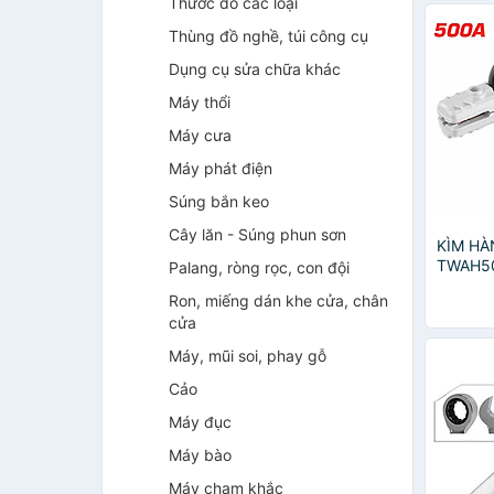
Thước đo các loại
Thùng đồ nghề, túi công cụ
Dụng cụ sửa chữa khác
Máy thổi
Máy cưa
Máy phát điện
Súng bắn keo
Cây lăn - Súng phun sơn
KÌM HÀ
TWAH50
Palang, ròng rọc, con đội
HÃNG
Ron, miếng dán khe cửa, chân
cửa
Máy, mũi soi, phay gỗ
Cảo
Máy đục
Máy bào
Máy chạm khắc