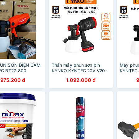
UN SƠN ĐIỆN CẦM
Thân máy phun sơn pin
Máy phu
EC BT27-800
KYNKO KYNTEC 20V V20 -
KYNTEC K
- HÀNG CHÍNH
KT81 - 1200 (giá không
hãng
975.200 đ
1.092.000 đ
gồm pin)