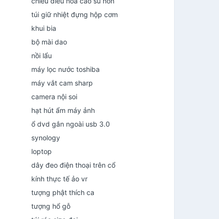
chiếu điều hòa cao su non
túi giữ nhiệt đựng hộp cơm
khui bia
bộ mài dao
nồi lẩu
máy lọc nước toshiba
máy vắt cam sharp
camera nội soi
hạt hút ẩm máy ảnh
ổ dvd gắn ngoài usb 3.0
synology
loptop
dây đeo điện thoại trên cổ
kính thực tế ảo vr
tượng phật thích ca
tượng hổ gỗ