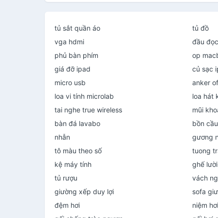
tủ sắt quần áo
tủ đồ
vga hdmi
đầu đọc 
phủ bàn phím
op macb
giá đỡ ipad
củ sạc 
micro usb
anker of
loa vi tính microlab
loa hát
tai nghe true wireless
mũi khoa
bàn đá lavabo
bồn cầu
nhẫn
gương 
tô màu theo số
tuong tr
kệ máy tính
ghế lười
tủ rượu
vách ng
giường xếp duy lợi
sofa gi
đệm hơi
niệm hơ