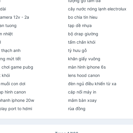
1
tượng gỗ tam đa
dài
cây nước nóng lạnh electrolux
amera 12v - 2a
bo chia tin hieu
an tuong
tạp dề nhựa
n nhiệt
bộ drap giường
l
tấm chắn khói
 thạch anh
tỳ hưu gỗ
ng mứt tết
khăn giấy vuông
 chơi game pubg
màn hình iphone 6s
 khói
lens hood canon
 muỗi con dơi
đèn ngủ điều khiển từ xa
p hình canon
cáp nối máy in
nhanh iphone 20w
mâm bàn xoay
play port to hdmi
rùa đồng