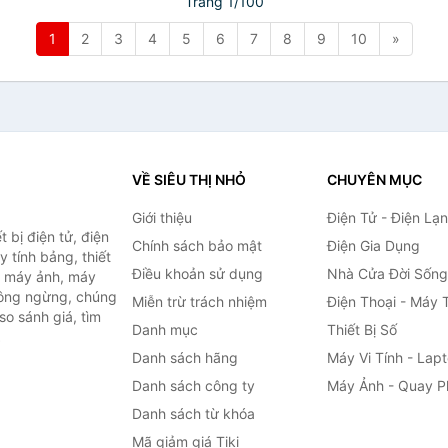
Trang 1/100
1
2
3
4
5
6
7
8
9
10
»
VỀ SIÊU THỊ NHỎ
CHUYÊN MỤC
Giới thiệu
Điện Tử - Điện Lạ
 bị điện tử, điện
Chính sách bảo mật
Điện Gia Dụng
y tính bảng, thiết
Điều khoản sử dụng
Nhà Cửa Đời Sống
h, máy ảnh, máy
hông ngừng, chúng
Miễn trừ trách nhiệm
Điện Thoại - Máy 
so sánh giá, tìm
Danh mục
Thiết Bị Số
.
Danh sách hãng
Máy Vi Tính - Lap
Danh sách công ty
Máy Ảnh - Quay P
Danh sách từ khóa
Mã giảm giá Tiki