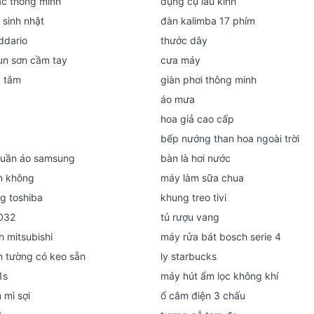
ác thông minh
dụng cụ lau kính
 sinh nhật
đàn kalimba 17 phím
ddario
thước dây
n sơn cầm tay
cưa máy
 tắm
giàn phơi thông minh
áo mưa
p
hoa giả cao cấp
bếp nướng than hoa ngoài trời
quần áo samsung
bàn là hơi nước
n không
máy làm sữa chua
ng toshiba
khung treo tivi
2032
tủ rượu vang
h mitsubishi
máy rửa bát bosch serie 4
n tường có keo sẵn
ly starbucks
1s
máy hút ẩm lọc không khí
 mì sợi
ổ cắm điện 3 chấu