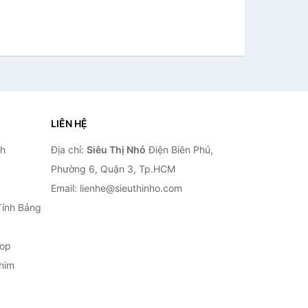
LIÊN HỆ
nh
Địa chỉ:
Siêu Thị Nhỏ
Điện Biên Phủ,
Phường 6, Quận 3, Tp.HCM
Email: lienhe@sieuthinho.com
Tính Bảng
top
him