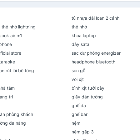
tủ nhựa đài loan 2 cánh
thẻ nhớ lightning
thẻ nhớ
ook air m1
khoa laptop
iphone
dây sata
ficial store
sạc dự phòng energizer
 karaoke
headphone bluetooth
n rút lõi bê tông
son gỗ
vòi xịt
nhà tắm
bình xịt tưới cây
ang tri
giấy dán tường
ghế da
ăn phòng khách
ghế bar
ường đa năng
nệm
i
nệm gấp 3