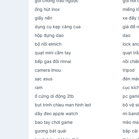
gối chống trào ngược
gối hơi 
ống hút inox
miếng ló
giấy nến
xe đẩy 
dụng cụ kẹp càng cua
giá để n
hộp đựng dao
dao
bộ nồi elmich
lock an
quạt mini cầm tay
quạt trầ
bếp gas đôi rinnai
nồi chiê
camera imou
tripod
sạc asus
đèn màn
ram
cục kích
ổ cứng di động 2tb
pc gam
but trinh chieu man hinh led
bộ vệ s
dây đeo apple watch
mi band
bao tay chơi game
mèo ma
gương bát quái
bắp cải