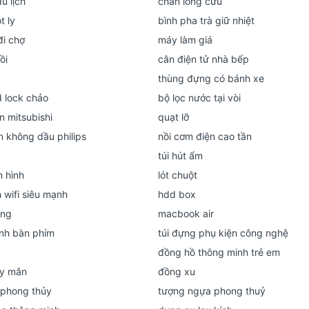
du lịch
chăn lông cừu
t ly
bình pha trà giữ nhiệt
đi chợ
máy làm giá
ồi
cân điện tử nhà bếp
thùng đựng có bánh xe
d lock chảo
bộ lọc nước tại vòi
n mitsubishi
quạt lỡ
n không dầu philips
nồi cơm điện cao tần
túi hút ẩm
 hình
lót chuột
 wifi siêu mạnh
hdd box
ing
macbook air
inh bàn phím
túi đựng phụ kiện công nghệ
đồng hồ thông minh trẻ em
y mắn
đồng xu
 phong thủy
tượng ngựa phong thuỷ