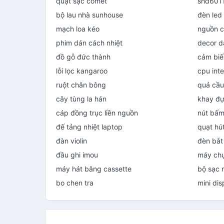
quạt sạc comet
shd601
bộ lau nhà sunhouse
đèn led 
mạch loa kéo
nguồn c
phim dán cách nhiệt
decor d
đồ gỗ đức thành
cảm biế
lỗi lọc kangaroo
cpu inte
ruột chăn bông
quả cầu
cây tùng la hán
khay đự
cáp đồng trục liền nguồn
nút bấm
đế tảng nhiệt laptop
quạt hút
đàn violin
đèn bắt
đầu ghi imou
máy chụ
máy hát băng cassette
bộ sạc 
bo chen tra
mini dis