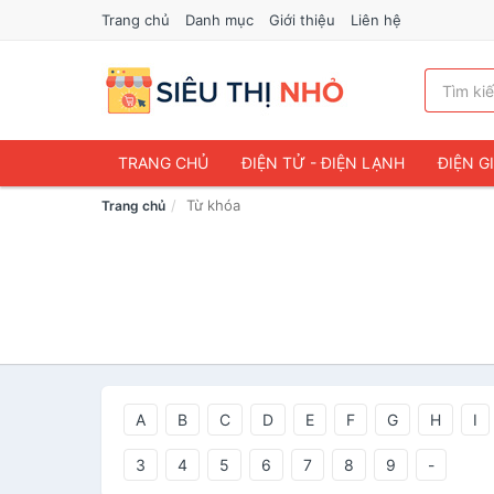
Trang chủ
Danh mục
Giới thiệu
Liên hệ
TRANG CHỦ
ĐIỆN TỬ - ĐIỆN LẠNH
ĐIỆN G
Từ khóa
Trang chủ
A
B
C
D
E
F
G
H
I
3
4
5
6
7
8
9
-