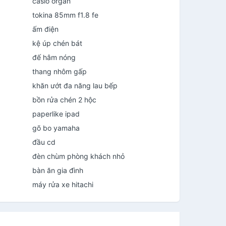
casio organ
tokina 85mm f1.8 fe
ấm điện
kệ úp chén bát
đế hâm nóng
thang nhôm gấp
khăn ướt đa năng lau bếp
bồn rửa chén 2 hộc
paperlike ipad
gõ bo yamaha
đầu cd
đèn chùm phòng khách nhỏ
bàn ăn gia đình
máy rửa xe hitachi