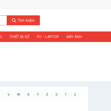
Tìm kiếm
NG
THIẾT BỊ SỐ
PC - LAPTOP
MÁY ẢNH
U
V
W
X
Y
Z
0
1
2