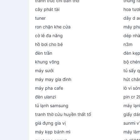
tranh trúc chỉ bàn thờ
thùng r
cây phát tài
hoa tươi
tuner
dây d a
ron chặn khe cửa
máy phu
cờ lê đa năng
dép nhà
hồ bơi cho bé
n3m
đèn trần
đèn kẹ
khung võng
bộ chén
máy sưởi
tủ sấy 
máy may gia đình
hút châ
máy pha cafe
lò vi só
đèn ulanzi
pin cr 
tủ lạnh samsung
máy lạn
tranh thờ cửu huyền thất tổ
giấy dá
giá đựng gia vị
sunmi v
máy kẹp bánh mì
máy làm