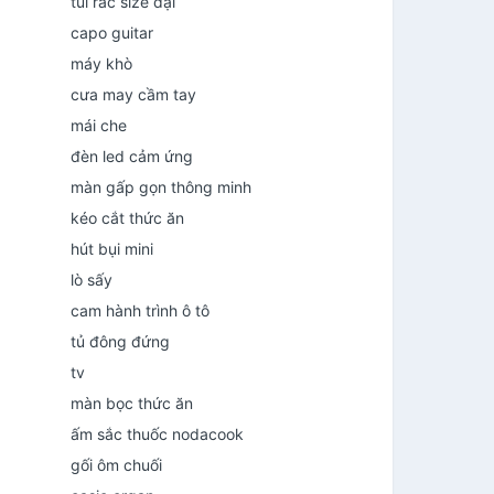
túi rác size đại
capo guitar
máy khò
cưa may cầm tay
mái che
đèn led cảm ứng
màn gấp gọn thông minh
kéo cắt thức ăn
hút bụi mini
lò sấy
cam hành trình ô tô
tủ đông đứng
tv
màn bọc thức ăn
ấm sắc thuốc nodacook
gối ôm chuối