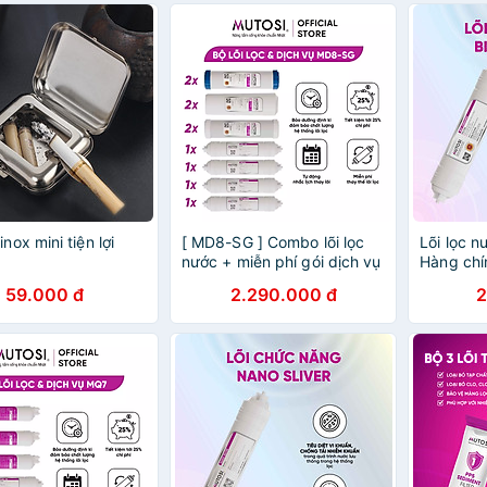
inox mini tiện lợi
[ MD8-SG ] Combo lõi lọc
Lõi lọc 
nước + miễn phí gói dịch vụ
Hàng chí
bảo dưỡng và thay thế tại
6/7 - Lõi
59.000 đ
2.290.000 đ
2
nhà định kỳ 2 lần/năm -
BIO CERA
Hàng chính hãng Mutosi
khoáng, đ