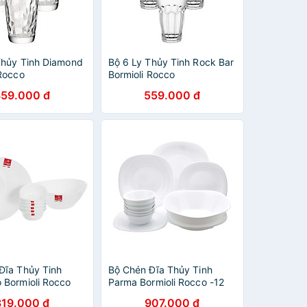
Thủy Tinh Diamond
Bộ 6 Ly Thủy Tinh Rock Bar
 Rocco
Bormioli Rocco
02321990 (470ml
418920BN6321990 (355ml
359.000 đ
559.000 đ
/ Ly)
Đĩa Thủy Tinh
Bộ Chén Đĩa Thủy Tinh
 Bormioli Rocco
Parma Bormioli Rocco -12
Món
819.000 đ
907.000 đ