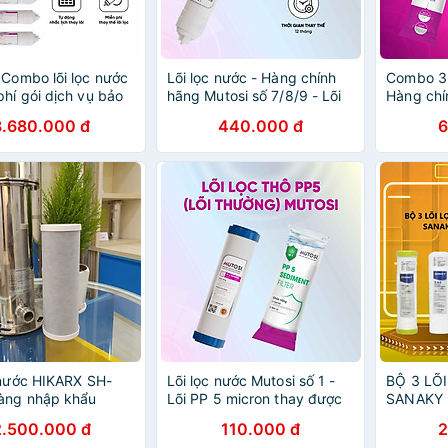
 Combo lõi lọc nước
Lõi lọc nước - Hàng chính
Combo 3 
phí gói dịch vụ bảo
hãng Mutosi số 7/8/9 - Lõi
Hàng ch
à thay thế tại nhà
Nanosilver (Nano bạc) -
1,2,3 - Lõ
3.680.000 đ
440.000 đ
6
 4 lần/1 năm
Diệt khuẩn, chống tái nhiễm
nhanh - 
khuẩn
lọc nước
 nước HIKARX SH-
Lõi lọc nước Mutosi số 1 -
BỘ 3 LÕ
àng nhập khẩu
Lõi PP 5 micron thay được
SANAKY -
cho 90% máy lọc trên thị
2.500.000 đ
110.000 đ
2
trường - LOIPP5M