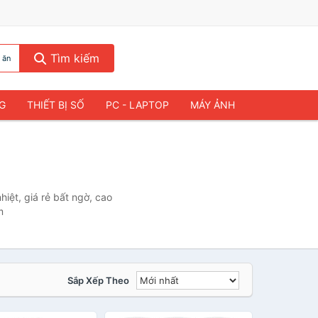
Tìm kiếm
 ăn
NG
THIẾT BỊ SỐ
PC - LAPTOP
MÁY ẢNH
iệt, giá rẻ bất ngờ, cao
m
Sắp Xếp Theo