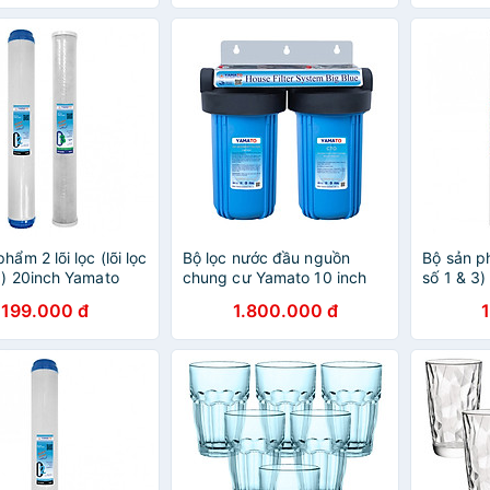
hẩm 2 lõi lọc (lõi lọc
Bộ lọc nước đầu nguồn
Bộ sản ph
3) 20inch Yamato
chung cư Yamato 10 inch
số 1 & 3
Bigblue (béo) 2 cấp lọc
199.000 đ
1.800.000 đ
(YBH10P5C)