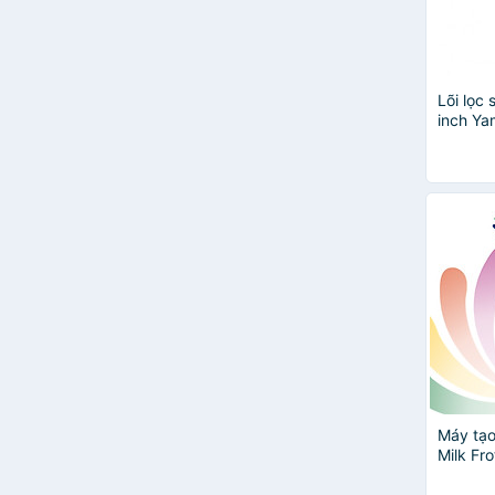
Chấn Thuận Thành
CLEACCO
EMSA
fofaHome
Lõi lọc 
inch Ya
FTAKY
GALUZ
Haatz
Happy home pro
Highgate
Inomata
Máy tạo
Milk Fr
hãng