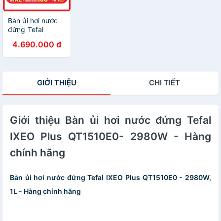
Bàn ủi hơi nước
đứng Tefal
QT1510E0 -
4.690.000 đ
Hàng Chính Hãng
- Chỉ Giao Hồ Chí
Minh
GIỚI THIỆU
CHI TIẾT
Giới thiệu Bàn ủi hơi nước đứng Tefal
IXEO Plus QT1510E0- 2980W - Hàng
chính hãng
Bàn ủi hơi nước đứng Tefal IXEO Plus QT1510E0 - 2980W,
1L - Hàng chính hãng