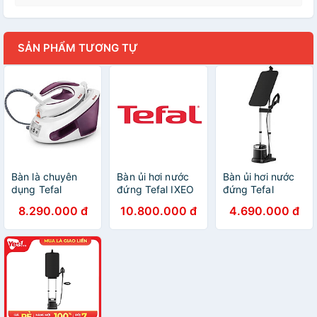
SẢN PHẨM TƯƠNG TỰ
Bàn là chuyên
Bàn ủi hơi nước
Bàn ủi hơi nước
dụng Tefal
đứng Tefal IXEO
đứng Tefal
SV8054, sản
Power
QT1510E0 -
8.290.000 đ
10.800.000 đ
4.690.000 đ
xuất tại Pháp
QT2020EO - Sản
Hàng chính hãng
Hàng chính hãng
xuất tại Pháp,
2170W, 1.1L -
Hàng chính hãng