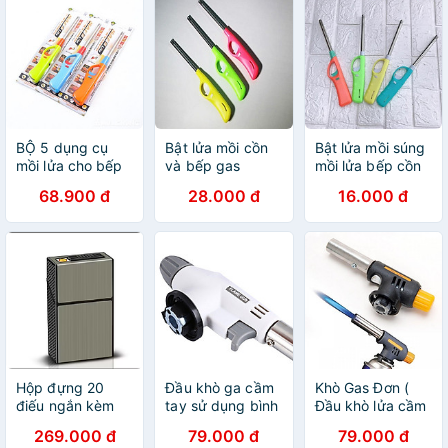
BỘ 5 dụng cụ
Bật lửa mồi cồn
Bật lửa mồi súng
mồi lửa cho bếp
và bếp gas
mồi lửa bếp cồn
gas, bếp cồn nhỏ
bếp ga tiện dụng
68.900 đ
28.000 đ
16.000 đ
gọn, tiện dụng
Hộp đựng 20
Đầu khò ga cầm
Khò Gas Đơn (
điếu ngắn kèm
tay sử dụng bình
Đầu khò lửa cầm
bật lửa điện đi
mini
tay sử dụng bình
269.000 đ
79.000 đ
79.000 đ
mưa thoải mái
gas mini Tiện