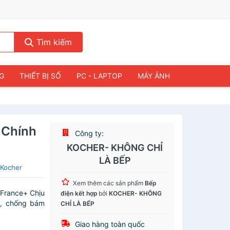
Tìm kiếm
NG
THIẾT BỊ SỐ
PC - LAPTOP
MÁY ẢNH
 Chính
Công ty:
KOCHER- KHÔNG CHỈ
LÀ BẾP
 Kocher
Xem thêm các sản phẩm
Bếp
 France+ Chịu
điện kết hợp
bởi
KOCHER- KHÔNG
ớc, chống bám
CHỈ LÀ BẾP
Giao hàng toàn quốc