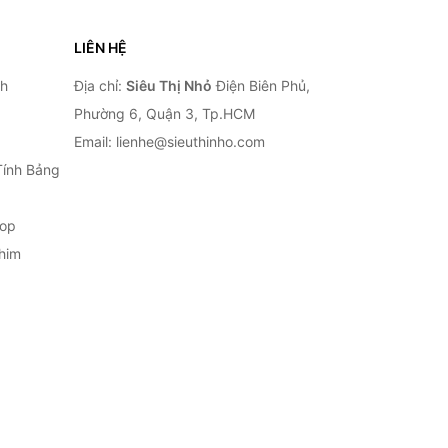
LIÊN HỆ
nh
Địa chỉ:
Siêu Thị Nhỏ
Điện Biên Phủ,
Phường 6, Quận 3, Tp.HCM
Email: lienhe@sieuthinho.com
Tính Bảng
top
him