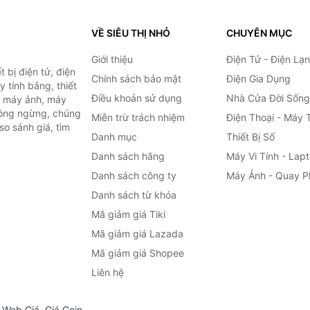
VỀ SIÊU THỊ NHỎ
CHUYÊN MỤC
Giới thiệu
Điện Tử - Điện Lạ
 bị điện tử, điện
Chính sách bảo mật
Điện Gia Dụng
y tính bảng, thiết
Điều khoản sử dụng
Nhà Cửa Đời Sống
h, máy ảnh, máy
hông ngừng, chúng
Miễn trừ trách nhiệm
Điện Thoại - Máy 
so sánh giá, tìm
Danh mục
Thiết Bị Số
.
Danh sách hãng
Máy Vi Tính - Lap
Danh sách công ty
Máy Ảnh - Quay P
Danh sách từ khóa
Mã giảm giá Tiki
Mã giảm giá Lazada
Mã giảm giá Shopee
Liên hệ
,
Web Giá
,
Giá Coin