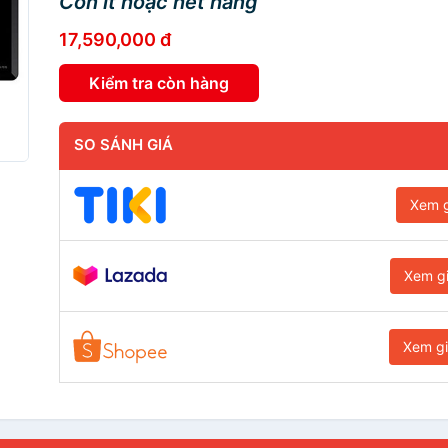
Còn ít hoặc hết hàng
17,590,000 đ
Kiểm tra còn hàng
SO SÁNH GIÁ
Xem g
Xem g
Xem g