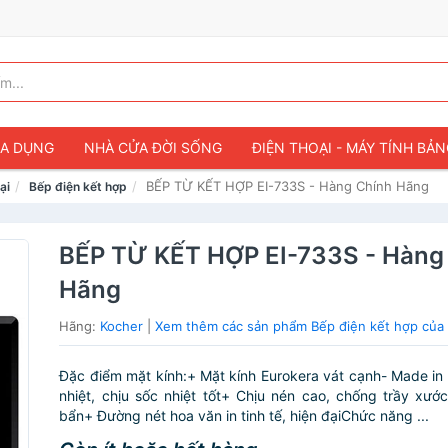
IA DỤNG
NHÀ CỬA ĐỜI SỐNG
ĐIỆN THOẠI - MÁY TÍNH BẢ
BẾP TỪ KẾT HỢP EI-733S - Hàng Chính Hãng
ại
Bếp điện kết hợp
BẾP TỪ KẾT HỢP EI-733S - Hàng
Hãng
Hãng:
Kocher
|
Xem thêm các sản phẩm Bếp điện kết hợp của
Đặc điểm mặt kính:+ Mặt kính Eurokera vát cạnh- Made in
nhiệt, chịu sốc nhiệt tốt+ Chịu nén cao, chống trầy xư
bẩn+ Đường nét hoa văn in tinh tế, hiện đạiChức năng ...