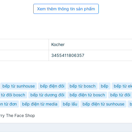
Xem thêm thông tin sản phẩm
Kocher
3455411806357
bếp từ sunhouse
bếp điện đôi
bếp từ bosch
bếp
bếp từ el
 từ đôi bosch
bếp từ dương đôi
bếp điện từ bosch
bếp từ đôi
ện từ đơn
bếp điện từ media
bếp lẩu
bếp điện từ sunhouse
b
rry The Face Shop