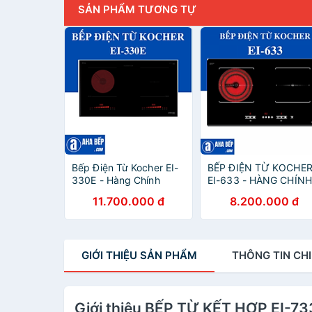
SẢN PHẨM TƯƠNG TỰ
Bếp Điện Từ Kocher EI-
BẾP ĐIỆN TỪ KOCHE
330E - Hàng Chính
EI-633 - HÀNG CHÍNH
Hãng
HÃNG
11.700.000 đ
8.200.000 đ
GIỚI THIỆU
SẢN PHẨM
THÔNG TIN
CHI
Giới thiệu BẾP TỪ KẾT HỢP EI-7