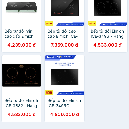
Bếp từ đôi mini
Bếp từ đôi cao
Bếp từ đôi Elmich
cao cấp Elmich
cấp Elmich ICE-
ICE-3496 - Hàng
ICE-8944 - Hàng
8852 - Hàng
chính hãng
4.239.000 đ
7.369.000 đ
4.533.000 đ
chính hãng
chính hãng
Bếp từ đôi Elmich
Bếp từ đôi Elmich
ICE-3882 - Hàng
ICE-3495OL -
chính hãng
Hàng chính hãng
4.533.000 đ
4.800.000 đ