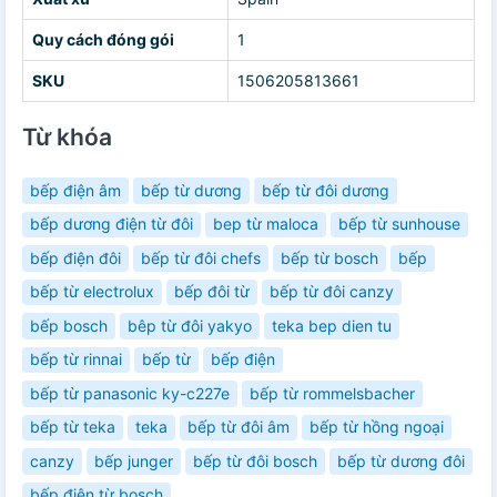
Quy cách đóng gói
1
SKU
1506205813661
Từ khóa
bếp điện âm
bếp từ dương
bếp từ đôi dương
bếp dương điện từ đôi
bep từ maloca
bếp từ sunhouse
bếp điện đôi
bếp từ đôi chefs
bếp từ bosch
bếp
bếp từ electrolux
bếp đôi từ
bếp từ đôi canzy
bếp bosch
bêp từ đôi yakyo
teka bep dien tu
bếp từ rinnai
bếp từ
bếp điện
bếp từ panasonic ky-c227e
bếp từ rommelsbacher
bếp từ teka
teka
bếp từ đôi âm
bếp từ hồng ngoại
canzy
bếp junger
bếp từ đôi bosch
bếp từ dương đôi
bếp điện từ bosch