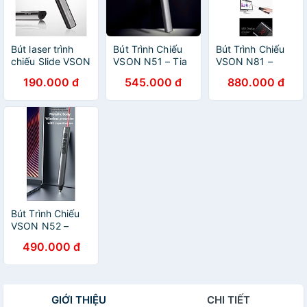
Bút laser trình
Bút Trình Chiếu
Bút Trình Chiếu
chiếu Slide VSON
VSON N51 – Tia
VSON N81 –
N35 - Hàng nhập
Laser Xanh và
Chuột Không Dây
190.000 đ
545.000 đ
880.000 đ
khẩu
Laser Đỏ Cực
& Laser Đỏ, Hỗ
Nét | Pin Sạc
Trợ Hẹn Giờ &
Dùng Lâu sử
Rung Nhắc, Điều
dụng mọi hệ điều
Khiển Từ Xa 30m
hành - Hàng
- Hàng nhập
nhập khẩu
khẩu
Bút Trình Chiếu
VSON N52 –
Laser, Đầu bút
490.000 đ
Cảm Ứng, Pin
Sạc Tiện Lợi -
Hàng nhập khẩu
GIỚI THIỆU
CHI TIẾT