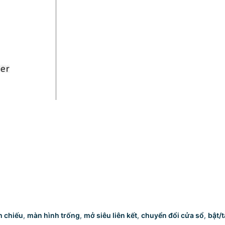
h chiếu
,
màn hình trống
,
mở siêu liên kết
,
chuyển đổi cửa sổ
,
bật/