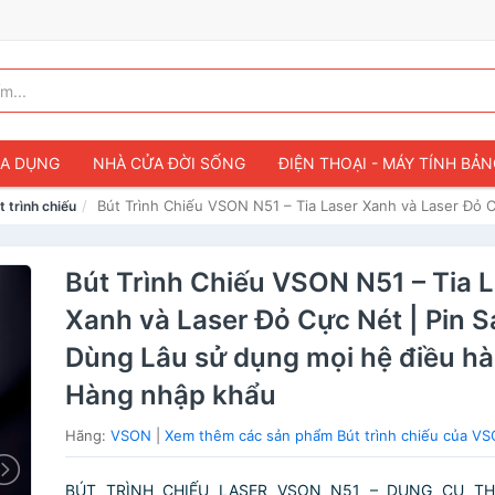
IA DỤNG
NHÀ CỬA ĐỜI SỐNG
ĐIỆN THOẠI - MÁY TÍNH BẢ
Bút Trình Chiếu VSON N51 – Tia Laser Xanh và Laser Đỏ 
t trình chiếu
Bút Trình Chiếu VSON N51 – Tia 
Xanh và Laser Đỏ Cực Nét | Pin S
Dùng Lâu sử dụng mọi hệ điều h
Hàng nhập khẩu
Hãng:
VSON
|
Xem thêm các sản phẩm Bút trình chiếu của V
BÚT TRÌNH CHIẾU LASER VSON N51 – DỤNG CỤ TH