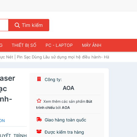
Tìm kiếm
NG
THIẾT BỊ SỐ
PC - LAPTOP
MÁY ẢNH
Cực Nét | Pin Sạc Dùng Lâu sử dụng mọi hệ điều hành- Hàng nhập khẩu
Laser
Công ty:
ạc
AOA
ành-
Xem thêm các sản phẩm
Bút
trình chiếu
bởi
AOA
Giao hàng toàn quốc
SON
Được kiểm tra hàng
UYẾT TRÌNH