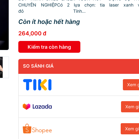
CHUYÊN NGHIỆPCó 2 lựa chọn: tia laser xanh v
đỏ Tính...
Còn ít hoặc hết hàng
264,000 đ
Kiểm tra còn hàng
SO SÁNH GIÁ
Xem g
Xem g
Xem g