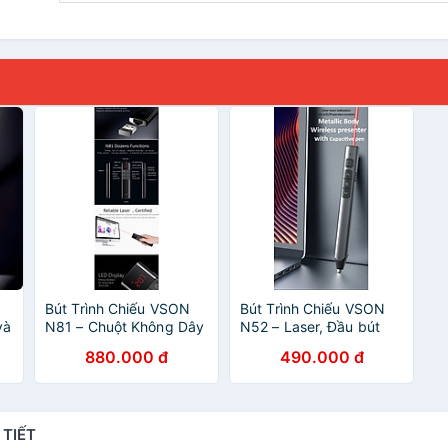
Bút Trình Chiếu VSON
Bút Trình Chiếu VSON
và
N81 – Chuột Không Dây
N52 – Laser, Đầu bút
n
& Laser Đỏ, Hỗ Trợ Hẹn
Cảm Ứng, Pin Sạc Tiện
880.000 đ
490.000 đ
g
Giờ & Rung Nhắc, Điều
Lợi - Hàng nhập khẩu
ng
Khiển Từ Xa 30m -
Hàng nhập khẩu
 TIẾT