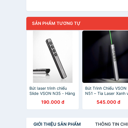
SẢN PHẨM TƯƠNG TỰ
Bút laser trình chiếu
Bút Trình Chiếu VSON
Slide VSON N35 - Hàng
N51 – Tia Laser Xanh 
nhập khẩu
Laser Đỏ Cực Nét | Pi
190.000 đ
545.000 đ
Sạc Dùng Lâu sử dụn
mọi hệ điều hành - Hà
nhập khẩu
GIỚI THIỆU
SẢN PHẨM
THÔNG TIN
CHI