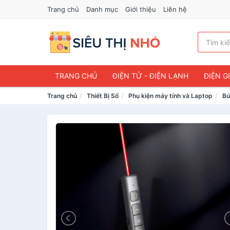
Trang chủ
Danh mục
Giới thiệu
Liên hệ
TRANG CHỦ
ĐIỆN TỬ - ĐIỆN LẠNH
ĐIỆN G
Trang chủ
Thiết Bị Số
Phụ kiện máy tính và Laptop
Bú