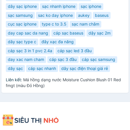
dây sạc iphone
sạc nhanh iphone
sạc iphone
sạc samsung
sac ko day iphone
aukey
baseus
cục sạc iphone
type c to 3.5
sạc nam châm
day cap sac da nang
cáp sạc baseus
dậy sạc 2m
dây sạc type c
đây xạc đa năng
cáp sạc 3 in 1 pvc 2.4a
cáp sạc led 3 đầu
day xac nam cham
cáp sạc 3 đầu
cáp sạc samsung
dây sạc
cáp sạc nhanh
dây sạc điện thoại giá rẻ
Liên kết:
Má hồng dạng nước Moisture Cushion Blush 01 Red
fmgt (màu Đỏ Hồng)