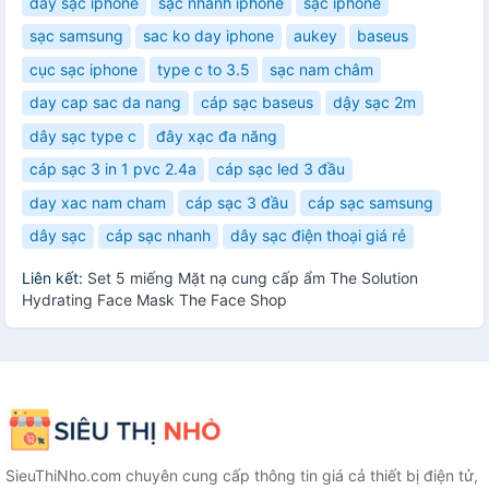
dây sạc iphone
sạc nhanh iphone
sạc iphone
sạc samsung
sac ko day iphone
aukey
baseus
cục sạc iphone
type c to 3.5
sạc nam châm
day cap sac da nang
cáp sạc baseus
dậy sạc 2m
dây sạc type c
đây xạc đa năng
cáp sạc 3 in 1 pvc 2.4a
cáp sạc led 3 đầu
day xac nam cham
cáp sạc 3 đầu
cáp sạc samsung
dây sạc
cáp sạc nhanh
dây sạc điện thoại giá rẻ
Liên kết:
Set 5 miếng Mặt nạ cung cấp ẩm The Solution
Hydrating Face Mask The Face Shop
SieuThiNho.com chuyên cung cấp thông tin giá cả thiết bị điện tử,