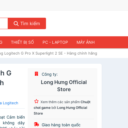
Tìm kiếm
NG
THIẾT BỊ SỐ
PC - LAPTOP
MÁY ẢNH
 Logitech G Pro X Superlight 2 SE - Hàng chính hãng
ch G
Công ty:
nh
Long Hưng Official
Store
Xem thêm các sản phẩm
Chuột
a Logitech
chơi game
bởi
Long Hưng Official
Store
hoạt Cảm biến
i không dây
Giao hàng toàn quốc