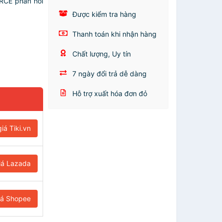
RCE phản hồi
Được kiểm tra hàng
Thanh toán khi nhận hàng
Chất lượng, Uy tín
7 ngày đổi trả dễ dàng
Hỗ trợ xuất hóa đơn đỏ
iá Tiki.vn
iá Lazada
iá Shopee