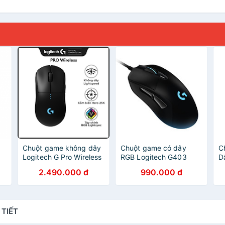
Chuột game không dây
Chuột game có dây
C
Logitech G Pro Wireless
RGB Logitech G403
D
- Thiết kế cấp độ
Hero - Hàng chính hãng
S
2.490.000 đ
990.000 đ
Esport, nhẹ, cảm biến
1
Hero 25k, RGB
-
Lightsync, Lightspeed -
Hàng Chính Hãng
 TIẾT