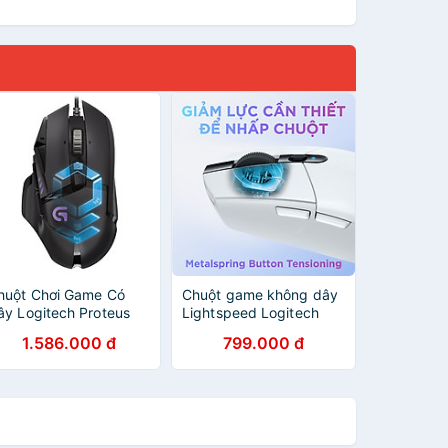
huột Chơi Game Có
Chuột game không dây
ây Logitech Proteus
Lightspeed Logitech
pectrum G502
G304 - Cảm biến Hero,
1.586.000 đ
799.000 đ
2000DPI RGB 11 Phím
12k DPI, nhẹ, 6 nút lập
 Hàng Chính Hãng
trình, on-board memory,
pin 250h - Hàng chính
hãng