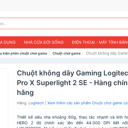
IA DỤNG
NHÀ CỬA ĐỜI SỐNG
ĐIỆN THOẠI - MÁY TÍNH BẢ
Chuột không dây Gaming
ụ kiện phím chuột chơi game
Chuột chơi game
Chuột không dây Gaming Logite
Pro X Superlight 2 SE - Hàng chí
hãng
Hãng:
Logitech
|
Xem thêm các sản phẩm Chuột chơi game củ
Thiết kế siêu nhẹ khoảng 60g, thao tác nhanh và linh 
HERO 2 độ chính xác lên đến 44.000 DPI Kết nố