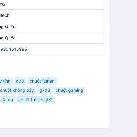
ng
itech
ng Quốc
ng Quốc
49304615985
 tính
g90
chuột fulhen
chuột không dây
g703
chuột gaming
 dareu
chuột fuhlen g90