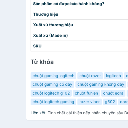
Sản phẩm có được bảo hành không?
Thương hiệu
Xuất xứ thương hiệu
Xuất xứ (Made in)
SKU
Từ khóa
chuột gaming logitech
chuột razer
logitech
c
chuột gaming có dây
chuột gaming không dây
chuột logitech g102
chuột fuhlen
chuột edra
chuột logitech gaming
razer viper
g502
dar
Liên kết:
Tinh chất cải thiện nếp nhăn chuyên sâu 