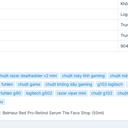
Khô
Log
Tru
Tru
90
huột razer deathadder v2 mini
chuột máy tính gaming
chuột máy
fuhlen
chuột game
chuột không dây gaming
g102 logitech
fuhlen g90
logitech g502
razer viper mini
chuột g102
chuột
eu
Dr. Belmeur Red Pro-Retinol Serum The Face Shop (50ml)