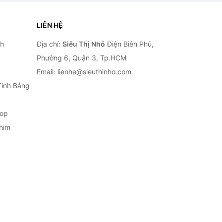
LIÊN HỆ
nh
Địa chỉ:
Siêu Thị Nhỏ
Điện Biên Phủ,
Phường 6, Quận 3, Tp.HCM
Email: lienhe@sieuthinho.com
Tính Bảng
top
him