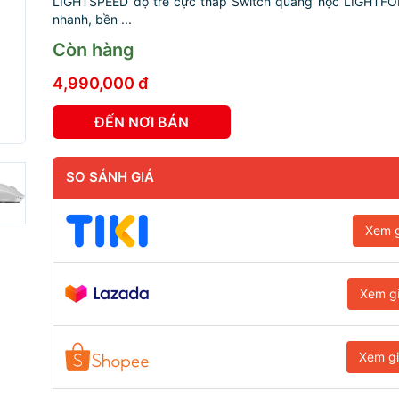
LIGHTSPEED độ trễ cực thấp Switch quang học LIGHTFO
nhanh, bền ...
Còn hàng
4,990,000 đ
ĐẾN NƠI BÁN
SO SÁNH GIÁ
Xem g
Xem g
Xem g