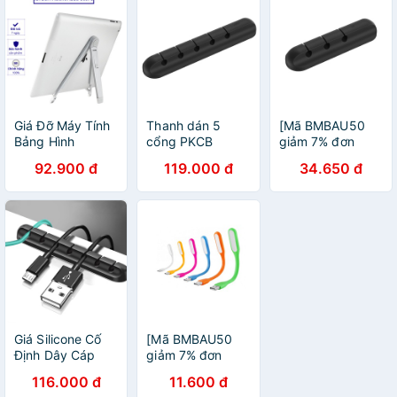
Giá Đỡ Máy Tính
Thanh dán 5
[Mã BMBAU50
Bảng Hình
cổng PKCB
giảm 7% đơn
Compa Tiện Lợi
HPT168 cao cấp
99K] Giá Silicon
92.900 đ
119.000 đ
34.650 đ
Đa Năng PKCB
cố định dây cáp
mini cố định dây
sạc
cáp sạc cho các
thiết bị điện tử
trên bàn làm việc
Giá Silicone Cố
[Mã BMBAU50
Định Dây Cáp
giảm 7% đơn
Sạc PKCB168
99K] Đèn Led
116.000 đ
11.600 đ
Cho Các Phụ
Usb Siêu Sáng