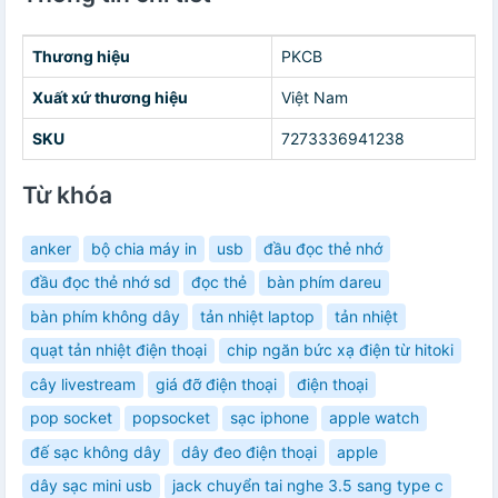
Thương hiệu
PKCB
Xuất xứ thương hiệu
Việt Nam
SKU
7273336941238
Từ khóa
anker
bộ chia máy in
usb
đầu đọc thẻ nhớ
đầu đọc thẻ nhớ sd
đọc thẻ
bàn phím dareu
bàn phím không dây
tản nhiệt laptop
tản nhiệt
quạt tản nhiệt điện thoại
chip ngăn bức xạ điện từ hitoki
cây livestream
giá đỡ điện thoại
điện thoại
pop socket
popsocket
sạc iphone
apple watch
đế sạc không dây
dây đeo điện thoại
apple
dây sạc mini usb
jack chuyển tai nghe 3.5 sang type c