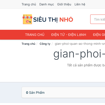
Trang chủ
Danh mục
Giới thiệu
Liên hệ
TRANG CHỦ
ĐIỆN TỬ - ĐIỆN LẠNH
ĐIỆN G
gian-phoi-quan-ao-thong-minh-s
Trang chủ
Công ty
gian-pho
Tất cả sản phẩm được bá
0
Sản Phẩm