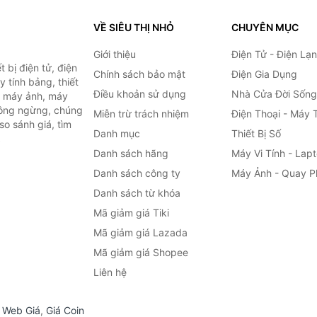
VỀ SIÊU THỊ NHỎ
CHUYÊN MỤC
Giới thiệu
Điện Tử - Điện Lạ
 bị điện tử, điện
Chính sách bảo mật
Điện Gia Dụng
y tính bảng, thiết
Điều khoản sử dụng
Nhà Cửa Đời Sống
h, máy ảnh, máy
hông ngừng, chúng
Miễn trừ trách nhiệm
Điện Thoại - Máy 
so sánh giá, tìm
Danh mục
Thiết Bị Số
.
Danh sách hãng
Máy Vi Tính - Lap
Danh sách công ty
Máy Ảnh - Quay P
Danh sách từ khóa
Mã giảm giá Tiki
Mã giảm giá Lazada
Mã giảm giá Shopee
Liên hệ
,
Web Giá
,
Giá Coin