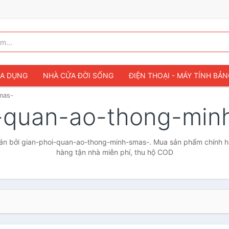
IA DỤNG
NHÀ CỬA ĐỜI SỐNG
ĐIỆN THOẠI - MÁY TÍNH BẢ
mas-
i-quan-ao-thong-mi
n bởi gian-phoi-quan-ao-thong-minh-smas-. Mua sản phẩm chính hãn
hàng tận nhà miễn phí, thu hộ COD