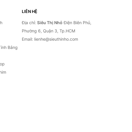
LIÊN HỆ
nh
Địa chỉ:
Siêu Thị Nhỏ
Điện Biên Phủ,
Phường 6, Quận 3, Tp.HCM
Email: lienhe@sieuthinho.com
Tính Bảng
top
him