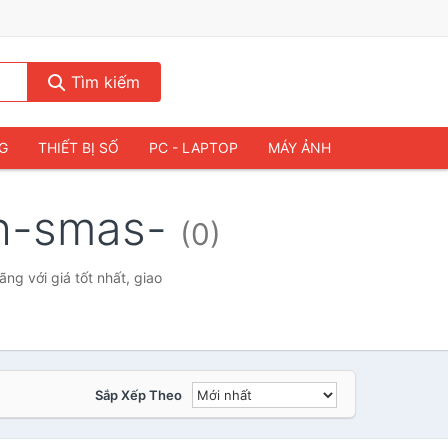
Tìm kiếm
NG
THIẾT BỊ SỐ
PC - LAPTOP
MÁY ẢNH
nh-smas-
(0)
g với giá tốt nhất, giao
Sắp Xếp Theo