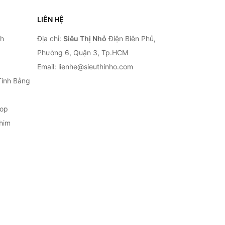
LIÊN HỆ
nh
Địa chỉ:
Siêu Thị Nhỏ
Điện Biên Phủ,
Phường 6, Quận 3, Tp.HCM
Email: lienhe@sieuthinho.com
Tính Bảng
top
him