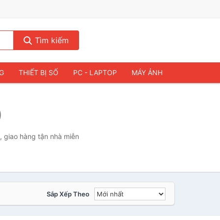
Tìm kiếm
NG
THIẾT BỊ SỐ
PC - LAPTOP
MÁY ẢNH
)
, giao hàng tận nhà miễn
Sắp Xếp Theo