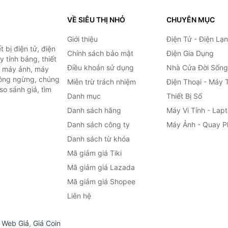
VỀ SIÊU THỊ NHỎ
CHUYÊN MỤC
Giới thiệu
Điện Tử - Điện Lạ
 bị điện tử, điện
Chính sách bảo mật
Điện Gia Dụng
y tính bảng, thiết
Điều khoản sử dụng
Nhà Cửa Đời Sống
h, máy ảnh, máy
hông ngừng, chúng
Miễn trừ trách nhiệm
Điện Thoại - Máy 
so sánh giá, tìm
Danh mục
Thiết Bị Số
.
Danh sách hãng
Máy Vi Tính - Lap
Danh sách công ty
Máy Ảnh - Quay P
Danh sách từ khóa
Mã giảm giá Tiki
Mã giảm giá Lazada
Mã giảm giá Shopee
Liên hệ
,
Web Giá
,
Giá Coin