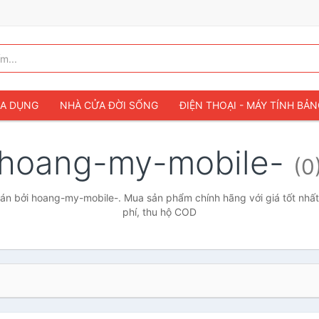
IA DỤNG
NHÀ CỬA ĐỜI SỐNG
ĐIỆN THOẠI - MÁY TÍNH BẢ
hoang-my-mobile-
(0
n bởi hoang-my-mobile-. Mua sản phẩm chính hãng với giá tốt nhất
phí, thu hộ COD