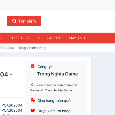
Tìm kiếm
NG
THIẾT BỊ SỐ
PC - LAPTOP
MÁY ẢNH
CAS02004 - Hàng Chính Hãng
Công ty:
04 -
Trọng Nghĩa Game
Xem thêm các sản phẩm
Đĩa
Game
bởi
Trọng Nghĩa Game
Giao hàng toàn quốc
 - PCAS02004
 - PCAS02004
Được kiểm tra hàng