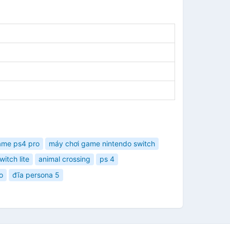
ame ps4 pro
máy chơi game nintendo switch
witch lite
animal crossing
ps 4
o
đĩa persona 5