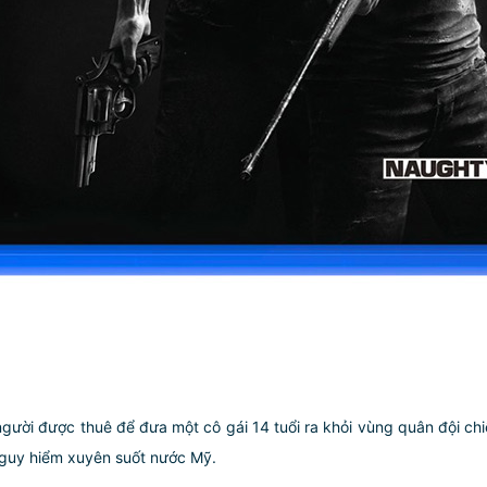
 người được thuê để đưa một cô gái 14 tuổi ra khỏi vùng quân đội 
nguy hiểm xuyên suốt nước Mỹ.