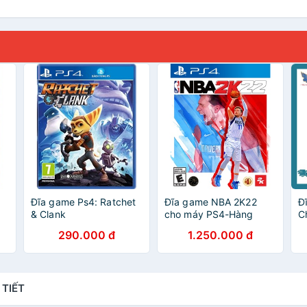
Đĩa game Ps4: Ratchet
Đĩa game NBA 2K22
Đ
& Clank
cho máy PS4-Hàng
C
nguyên seal
290.000 đ
1.250.000 đ
 TIẾT