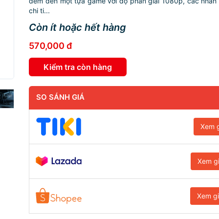
đem đến một tựa game với độ phân giải 1080p, các nhân
chi ti...
Còn ít hoặc hết hàng
570,000 đ
Kiểm tra còn hàng
SO SÁNH GIÁ
Xem g
Xem g
Xem g