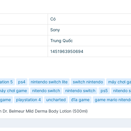
Có
Sony
Trung Quốc
1451963950694
ation 5
ps4
nintendo switch lite
switch nintendo
máy chơi g
áy chơi game
nitendo switch
nintendo switch
ps5
nitendo s
 game
playstation 4
uncharted
đĩa game
game mario nitend
Dr. Belmeur Mild Derma Body Lotion (500ml)