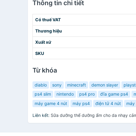
Thông tin chi tiết
Có thuế VAT
Thương hiệu
Xuất xứ
SKU
Từ khóa
diablo
sony
minecraft
demon slayer
playst
ps4 slim
nintendo
ps4 pro
đĩa game ps4
m
máy game 4 nút
máy ps4
điện tử 4 nút
máy
Liên kết:
Sữa dưỡng thể dưỡng ẩm cho da nhạy cảm 