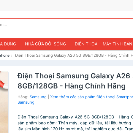
IA DỤNG
NHÀ CỬA ĐỜI SỐNG
ĐIỆN THOẠI - MÁY TÍNH BẢ
Điện Thoại Samsung Galaxy A26 5G 8GB/128GB - Hàng Chính 
tphone
Điện Thoại Samsung Galaxy A26
8GB/128GB - Hàng Chính Hãng
Hãng:
Samsung
|
Xem thêm các sản phẩm Điện thoại Smartph
Samsung
Điện Thoại Samsung Galaxy A26 5G 8GB/128GB - Hàng 
sản phẩm bao gồm: Thân máy, cáp dữ liệu, tài liệu hướng
lấy sim.Màn hình 120 Hz mượt mà, trải nghiệm cực đã- Trang