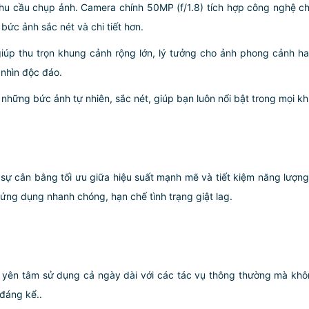
hu cầu chụp ảnh. Camera chính 50MP (f/1.8) tích hợp công nghệ ch
bức ảnh sắc nét và chi tiết hơn.
 giúp thu trọn khung cảnh rộng lớn, lý tưởng cho ảnh phong cảnh 
 nhìn độc đáo.
những bức ảnh tự nhiên, sắc nét, giúp bạn luôn nổi bật trong mọi kh
i sự cân bằng tối ưu giữa hiệu suất mạnh mẽ và tiết kiệm năng lư
ng dụng nhanh chóng, hạn chế tình trạng giật lag.
 yên tâm sử dụng cả ngày dài với các tác vụ thông thường mà khôn
đáng kể..