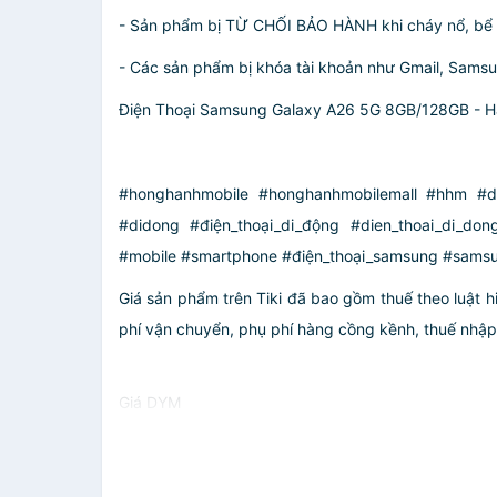
- Sản phẩm bị TỪ CHỐI BẢO HÀNH khi cháy nổ, bể vỡ
- Các sản phẩm bị khóa tài khoản như Gmail, Sams
Điện Thoại Samsung Galaxy A26 5G 8GB/128GB - 
#honghanhmobile #honghanhmobilemall #hhm #di
#didong #điện_thoại_di_động #dien_thoai_di_don
#mobile #smartphone #điện_thoại_samsung #sams
Giá sản phẩm trên Tiki đã bao gồm thuế theo luật h
phí vận chuyển, phụ phí hàng cồng kềnh, thuế nhập kh
Giá DYM