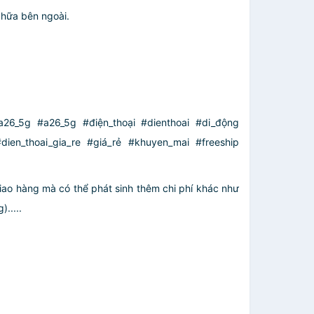
chữa bên ngoài.
26_5g #a26_5g #điện_thoại #dienthoai #di_động
dien_thoai_gia_re #giá_rẻ #khuyen_mai #freeship
giao hàng mà có thể phát sinh thêm chi phí khác như
.....