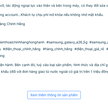
, tác động ngoại lực vào thân và bên trong máy, có thay đổi sửa 
ung account…Khách tự chịu phí mở khóa nếu không nhớ mật khẩu.
Hàng Chính Hãng
enthoaichinhhanghonghanh #samsung_galaxy_a26_5g #samsung_a
g #điện_thoại_chính_hãng #hàng_chính_hãng #điện_thoại_giá_rẻ #
ung
iện hành. Bên cạnh đó, tuỳ vào loại sản phẩm, hình thức và địa chỉ 
ẩu (đối với đơn hàng giao từ nước ngoài có giá trị trên 1 triệu đồng)
Xem thêm thông tin sản phẩm