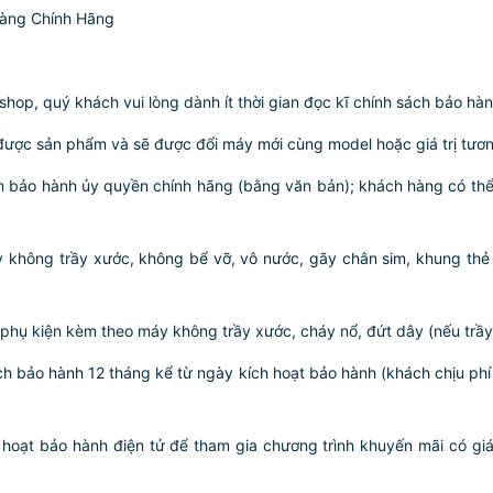
Hàng Chính Hãng
p, quý khách vui lòng dành ít thời gian đọc kĩ chính sách bảo hành
ược sản phẩm và sẽ được đổi máy mới cùng model hoặc giá trị tương
m bảo hành ủy quyền chính hãng (bằng văn bản); khách hàng có thể 
y không trầy xước, không bể vỡ, vô nước, gãy chân sim, khung thẻ 
 phụ kiện kèm theo máy không trầy xước, cháy nổ, đứt dây (nếu trầ
ch bảo hành 12 tháng kể từ ngày kích hoạt bảo hành (khách chịu phí
oạt bảo hành điện tử để tham gia chương trình khuyến mãi có giá 