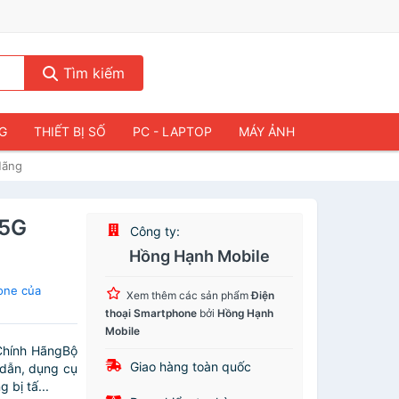
Tìm kiếm
NG
THIẾT BỊ SỐ
PC - LAPTOP
MÁY ẢNH
Hãng
 5G
Công ty:
Hồng Hạnh Mobile
one của
Xem thêm các sản phẩm
Điện
thoại Smartphone
bởi
Hồng Hạnh
Mobile
Chính HãngBộ
Giao hàng toàn quốc
 dẫn, dụng cụ
 bị tấ...