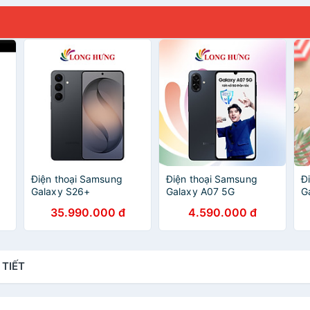
Điện thoại Samsung
Điện thoại Samsung
Đ
Galaxy S26+
Galaxy A07 5G
G
h
(12GB/512GB) - Hàng
(4GB/128GB) - Hàng
4
35.990.000 đ
4.590.000 đ
ử
chính hãng
chính hãng
H
 TIẾT