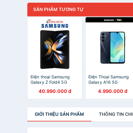
SẢN PHẨM TƯƠNG TỰ
Điện thoại Samsung
Điện Thoại Samsung
Galaxy Z Fold4 5G
Galaxy A16 5G
(12GB/256GB) - Hàng
(4GB/128GB) - Đã Kíc
40.990.000 đ
4.990.000 đ
chính hãng
Hoạt Bảo Hành Điện T
- Hàng Chính Hãng
GIỚI THIỆU
SẢN PHẨM
THÔNG TIN
CHI