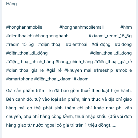
Hãng
#honghanhmobile #honghanhmobilemall #hhm
#dienthoaichinhhanghonghanh #xiaomi_redmi_15_5g
#redmi_15_5g #điện_thoại #dienthoai #di_động #didong
#điện_thoại_di_động #dien_thoai_di_dong
#điện_thoại_chính_hãng #hàng_chính_hãng #điện_thoại_giá_rẻ
#dien_thoai_gia_re #giá_rẻ #khuyen_mai #freeship #mobile
#smartphone #điện_thoại_xiaomi #xiaomi
Giá sản phẩm trên Tiki đã bao gồm thuế theo luật hiện hành.
Bên cạnh đó, tuỳ vào loại sản phẩm, hình thức và địa chỉ giao
hàng mà có thể phát sinh thêm chi phí khác như phí vận
chuyển, phụ phí hàng cồng kềnh, thuế nhập khẩu (đối với đơn
hàng giao từ nước ngoài có giá trị trên 1 triệu đồng).....