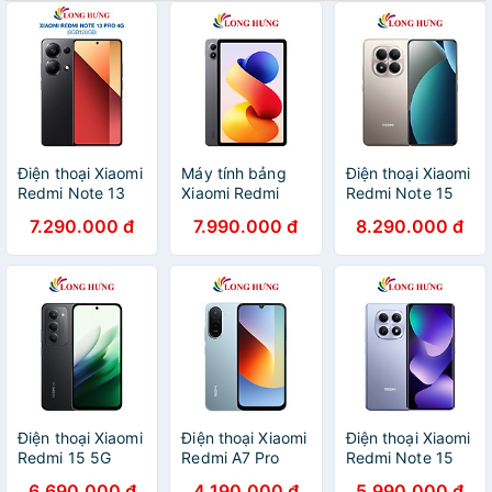
Điện thoại Xiaomi
Máy tính bảng
Điện thoại Xiaomi
Redmi Note 13
Xiaomi Redmi
Redmi Note 15
Pro 4G
Pad 2 Pro 12.1"
Pro
7.290.000 đ
7.990.000 đ
8.290.000 đ
(8GB/128GB) -
Wifi (6GB/128GB)
(12GB/256GB) -
Hàng chính hãng
- Hàng chính
Hàng chính hãng
hãng
Điện thoại Xiaomi
Điện thoại Xiaomi
Điện thoại Xiaomi
Redmi 15 5G
Redmi A7 Pro
Redmi Note 15
(8GB/256GB) -
(4GB/64GB) -
(6GB/128GB) -
6.690.000 đ
4.190.000 đ
5.990.000 đ