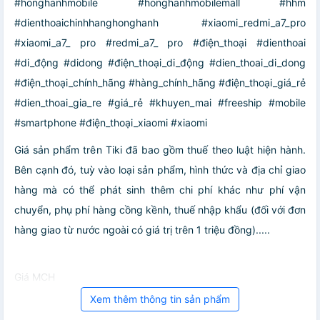
#honghanhmobile #honghanhmobilemall #hhm
#dienthoaichinhhanghonghanh #xiaomi_redmi_a7_pro
#xiaomi_a7_ pro #redmi_a7_ pro #điện_thoại #dienthoai
#di_động #didong #điện_thoại_di_động #dien_thoai_di_dong
#điện_thoại_chính_hãng #hàng_chính_hãng #điện_thoại_giá_rẻ
#dien_thoai_gia_re #giá_rẻ #khuyen_mai #freeship #mobile
#smartphone #điện_thoại_xiaomi #xiaomi
Giá sản phẩm trên Tiki đã bao gồm thuế theo luật hiện hành.
Bên cạnh đó, tuỳ vào loại sản phẩm, hình thức và địa chỉ giao
hàng mà có thể phát sinh thêm chi phí khác như phí vận
chuyển, phụ phí hàng cồng kềnh, thuế nhập khẩu (đối với đơn
hàng giao từ nước ngoài có giá trị trên 1 triệu đồng).....
Giá MCH
Xem thêm thông tin sản phẩm