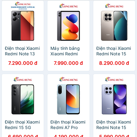
Điện thoại Xiaomi
Máy tính bảng
Điện thoại Xiaomi
Redmi Note 13
Xiaomi Redmi
Redmi Note 15
Pro 4G
Pad 2 Pro 12.1"
Pro
7.290.000 đ
7.990.000 đ
8.290.000 đ
(8GB/128GB) -
Wifi (6GB/128GB)
(12GB/256GB) -
Hàng chính hãng
- Hàng chính
Hàng chính hãng
hãng
Điện thoại Xiaomi
Điện thoại Xiaomi
Điện thoại Xiaomi
Redmi 15 5G
Redmi A7 Pro
Redmi Note 15
(8GB/256GB) -
(4GB/64GB) -
(6GB/128GB) -
6.690.000 đ
4.190.000 đ
5.990.000 đ