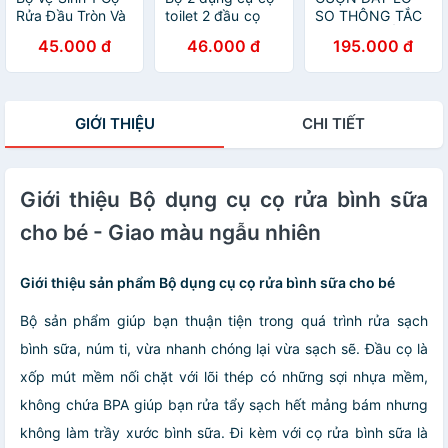
Rửa Đầu Tròn Và
toilet 2 đầu cọ
SO THÔNG TẮC
1 Bàn Chải Đầu
thông minh
CÁC LOẠI ỐNG
45.000 đ
46.000 đ
195.000 đ
Vuông Chà Rửa
CỐNG THOÁT
Bồn Cầu Toalet +
NƯỚC GIA ĐÌNH
2 Miếng Dán Tiện
THÔNG MINH
Ích
GIỚI THIỆU
CHI TIẾT
Giới thiệu Bộ dụng cụ cọ rửa bình sữa
cho bé - Giao màu ngẫu nhiên
Giới thiệu sản phẩm Bộ dụng cụ cọ rửa bình sữa cho bé
Bộ sản phẩm giúp bạn thuận tiện trong quá trình rửa sạch
bình sữa, núm ti, vừa nhanh chóng lại vừa sạch sẽ. Đầu cọ là
xốp mút mềm nối chặt với lõi thép có những sợi nhựa mềm,
không chứa BPA giúp bạn rửa tẩy sạch hết mảng bám nhưng
không làm trầy xước bình sữa. Đi kèm với cọ rửa bình sữa là