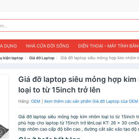
IA DỤNG
NHÀ CỬA ĐỜI SỐNG
ĐIỆN THOẠI - MÁY TÍNH BẢ
Giá đỡ laptop siêu mỏng hợp kim nhôm loạ
ụ kiện laptop
Giá đỡ Laptop
Giá đỡ laptop siêu mỏng hợp ki
loại to từ 15inch trở lên
Hãng:
OEM
|
Xem thêm các sản phẩm Giá đỡ Laptop của OEM
Giá đỡ laptop siêu mỏng hợp kim nhôm loại to từ 15inch trở
phù hợp cho laptop từ 15inch trở lênLoại KT: 26 x 30 cm
hợp nhôm cao cấp độ bền cao , đường cắt sắc xảo tạo độ s