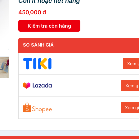
Còn ít hoặc hết hàng
450,000 đ
Kiểm tra còn hàng
SO SÁNH GIÁ
Xem g
Xem g
Xem g