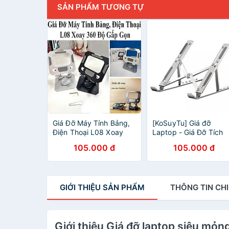
SẢN PHẨM TƯƠNG TỰ
Giá Đỡ Máy Tính Bảng,
[KoSuyTu] Giá đỡ
Điện Thoại L08 Xoay
Laptop - Giá Đỡ Tích
360 Độ Gấp Gọn Đế Tản
Hợp Đế Tản Nhiệt
105.000 đ
105.000 đ
Nhiệt Kim Loại
Chống Trượt Tiện Lợi
Cho Laptop 12 - 15Inc
Siêu Xịn
GIỚI THIỆU
SẢN PHẨM
THÔNG TIN
CHI
Giới thiệu Giá đỡ laptop siêu mỏng