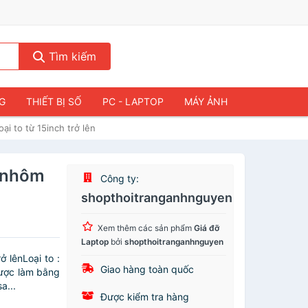
Tìm kiếm
NG
THIẾT BỊ SỐ
PC - LAPTOP
MÁY ẢNH
i to từ 15inch trở lên
m nhôm
Công ty:
shopthoitranganhnguyen
Xem thêm các sản phẩm
Giá đỡ
Laptop
bởi
shopthoitranganhnguyen
 lênLoại to :
Giao hàng toàn quốc
Được làm bằng
a...
Được kiểm tra hàng