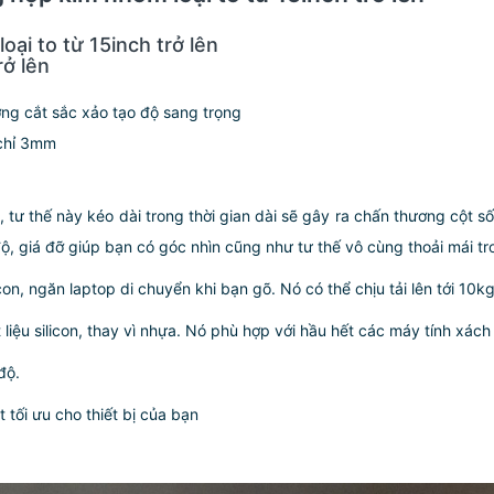
ại to từ 15inch trở lên
rở lên
g cắt sắc xảo tạo độ sang trọng
 chỉ 3mm
, tư thế này kéo dài trong thời gian dài sẽ gây ra chấn thương cột s
độ, giá đỡ giúp bạn có góc nhìn cũng như tư thế vô cùng thoải mái tro
n, ngăn laptop di chuyển khi bạn gõ. Nó có thể chịu tải lên tới 10kg
ệu silicon, thay vì nhựa. Nó phù hợp với hầu hết các máy tính xách 
độ.
 tối ưu cho thiết bị của bạn