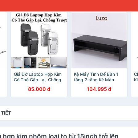
Giá Đỡ Laptop Hợp Kim
Kệ Máy Tính Để Bàn 1
C
Có Thể Gập Lại, Chống
tầng 2 tầng Kê Màn
K
Trượt, Nâng Điều Chỉnh
Hình Loại Tốt
85.000 đ
104.995 đ
Laptop
h
 TIẾT
 hợp kim nhôm loại to từ 15inch trở lên