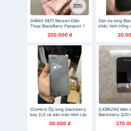
[HÀNG ĐẸP] Benzen Điện
Dán da lưng Bla
Thoại BlackBerry Passport 1
khắc hình trống
zin bóc máy
200.000 đ
20.00
(Combo) Ốp lưng blackberry
[LKBBZIN] Màn 
key 2LE và dán màn hình các
Blackberry Q20 C
loại
Tháo Máy Đẹp
50.000 đ
270.0