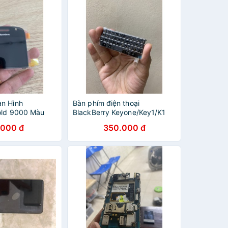
n Hình
Bàn phím điện thoại
old 9000 Màu
BlackBerry Keyone/Key1/K1
.000 đ
350.000 đ