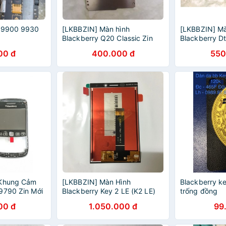
y 9900 9930
[LKBBZIN] Màn hình
[LKBBZIN] Mà
Blackberry Q20 Classic Zin
Blackberry D
New Chính hãng
hoặc 99% Ng
00 đ
400.000 đ
550
 Khung Cảm
[LKBBZIN] Màn Hình
Blackberry k
9790 Zin Mới
Blackberry Key 2 LE (K2 LE)
trống đồng
Zin Mới
00 đ
1.050.000 đ
99