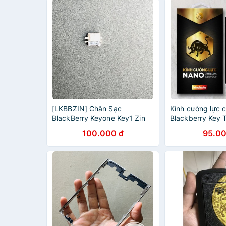
[LKBBZIN] Chân Sạc
Kính cường lực 
BlackBerry Keyone Key1 Zin
Blackberry Key 
Mới
hiệu Webphukie
100.000 đ
95.00