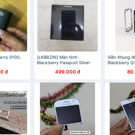
erry 9100,
[LKBBZIN] Màn hình
Viền Khung đi
Blackberry Passport Silver
Blackberry Q
Edition Zin tháo máy
Vàng, Đen, T
0 đ
499.000 đ
80