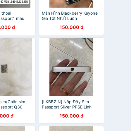
 thoại
Màn Hình Blackberry Keyone
assport1 màu
Giá Tốt Nhất Luôn
IN
.000 đ
150.000 đ
sim/Chân sim
[LKBBZIN] Nắp Đậy Sim
assport Q30
Passport Silver PPSE Linh
Kiện New
.000 đ
150.000 đ