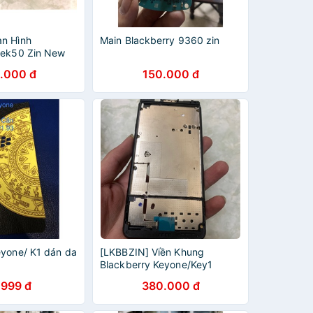
n Hình
Main Blackberry 9360 zin
tek50 Zin New
uyên Khung
.000 đ
150.000 đ
eyone/ K1 dán da
[LKBBZIN] Viền Khung
Blackberry Keyone/Key1
.999 đ
380.000 đ