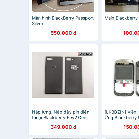
Màn hình BlackBerry Passport
Main Blackberr
Silver
550.000 đ
100.0
Nắp lưng, Nắp đậy pin điện
[LKBBZIN] Viền
thoại Blackberry Key2 Đen,
Ứng Blackberry 
linh kiện nắp BB Key2 zin
349.000 đ
150.0