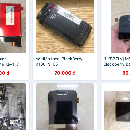
hình
Vỏ điện thoại BlackBerry
[LKBBZIN] Mà
ne Key1 K1
9100, 9105
Blackberry B
Đen Zin Mới
00 đ
70.000 đ
80