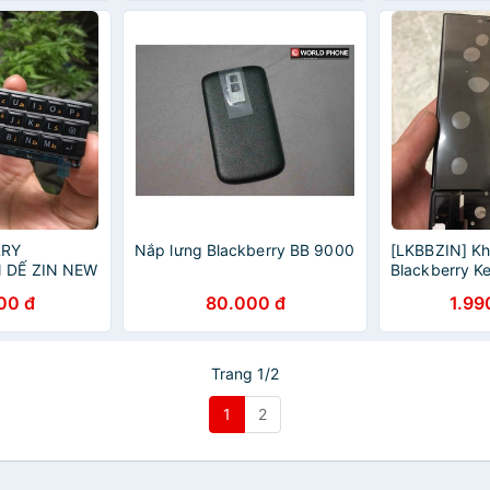
RRY
Nắp lưng Blackberry BB 9000
[LKBBZIN] K
 DẾ ZIN NEW
Blackberry Ke
00 đ
80.000 đ
1.99
Trang 1/2
1
2