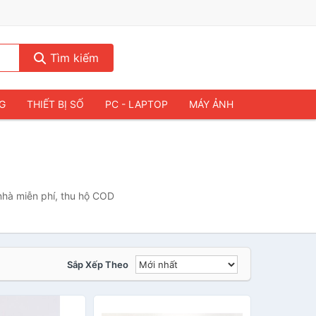
Tìm kiếm
NG
THIẾT BỊ SỐ
PC - LAPTOP
MÁY ẢNH
nhà miễn phí, thu hộ COD
Sắp Xếp Theo