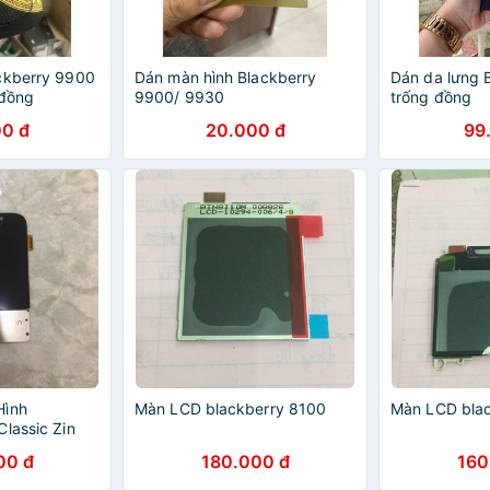
ckberry 9900
Dán màn hình Blackberry
Dán da lưng B
 đồng
9900/ 9930
trống đồng
0 đ
20.000 đ
99
Hình
Màn LCD blackberry 8100
Màn LCD bla
lassic Zin
00 đ
180.000 đ
160