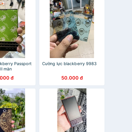
kberry Passport
Cường lực blackberry 9983
ull màn
.000 đ
50.000 đ