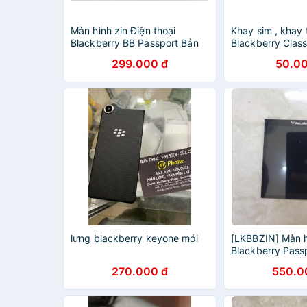
Màn hình zin Điện thoại
Khay sim , khay 
Blackberry BB Passport Bản
Blackberry Clas
đen thường, Màn hình BB
299.000 đ
50.00
Passport
lưng blackberry keyone mới
[LKBBZIN] Màn 
Blackberry Passp
tháo máy giá sỉ
270.000 đ
550.0