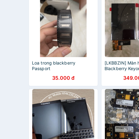
Loa trong blackberry
[LKBBZIN] Màn 
Passport
Blackberry Keyo
Zin New
35.000 đ
349.0