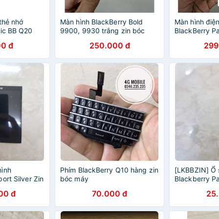
thẻ nhớ
Màn hình BlackBerry Bold
Màn hình điện
sic BB Q20
9900, 9930 trắng zin bóc
BlackBerry P
máy
trắng NEW Z
0 đ
250.000 đ
299
hình
Phím BlackBerry Q10 hàng zin
[LKBBZIN] Ổ 
ort Silver Zin
bóc máy
Blackberry P
00 đ
70.000 đ
25