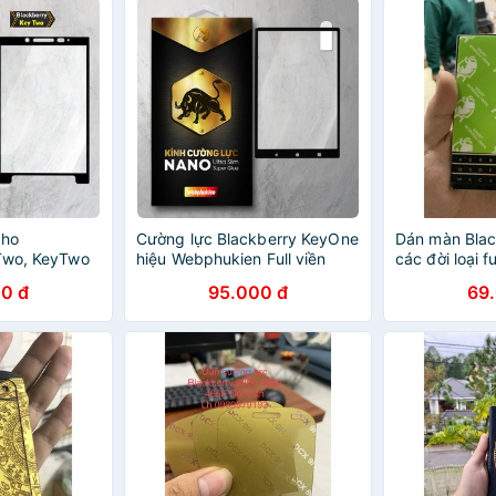
cho
Cường lực Blackberry KeyOne
Dán màn Blac
Two, KeyTwo
hiệu Webphukien Full viền
các đời loại f
n
màu
0 đ
95.000 đ
69