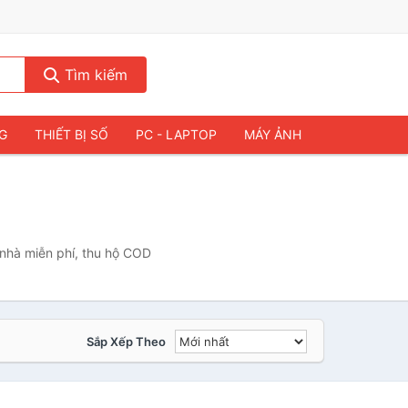
Tìm kiếm
NG
THIẾT BỊ SỐ
PC - LAPTOP
MÁY ẢNH
 nhà miễn phí, thu hộ COD
Sắp Xếp Theo