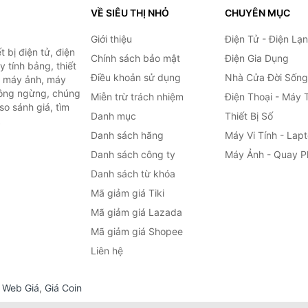
VỀ SIÊU THỊ NHỎ
CHUYÊN MỤC
Giới thiệu
Điện Tử - Điện Lạ
 bị điện tử, điện
Chính sách bảo mật
Điện Gia Dụng
y tính bảng, thiết
Điều khoản sử dụng
Nhà Cửa Đời Sống
h, máy ảnh, máy
hông ngừng, chúng
Miễn trừ trách nhiệm
Điện Thoại - Máy 
so sánh giá, tìm
Danh mục
Thiết Bị Số
.
Danh sách hãng
Máy Vi Tính - Lap
Danh sách công ty
Máy Ảnh - Quay P
Danh sách từ khóa
Mã giảm giá Tiki
Mã giảm giá Lazada
Mã giảm giá Shopee
Liên hệ
,
Web Giá
,
Giá Coin