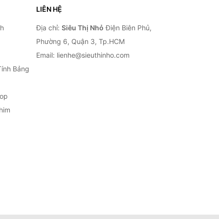
LIÊN HỆ
nh
Địa chỉ:
Siêu Thị Nhỏ
Điện Biên Phủ,
Phường 6, Quận 3, Tp.HCM
Email: lienhe@sieuthinho.com
Tính Bảng
top
him