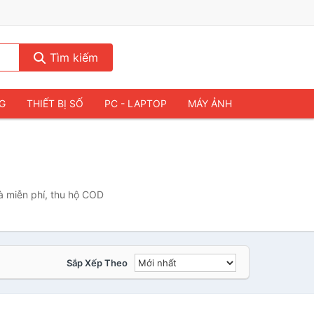
Tìm kiếm
NG
THIẾT BỊ SỐ
PC - LAPTOP
MÁY ẢNH
à miễn phí, thu hộ COD
Sắp Xếp Theo