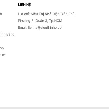
LIÊN HỆ
nh
Địa chỉ:
Siêu Thị Nhỏ
Điện Biên Phủ,
Phường 6, Quận 3, Tp.HCM
Email: lienhe@sieuthinho.com
Tính Bảng
top
him