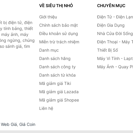
VỀ SIÊU THỊ NHỎ
CHUYÊN MỤC
Giới thiệu
Điện Tử - Điện Lạ
 bị điện tử, điện
Chính sách bảo mật
Điện Gia Dụng
y tính bảng, thiết
Điều khoản sử dụng
Nhà Cửa Đời Sống
h, máy ảnh, máy
hông ngừng, chúng
Miễn trừ trách nhiệm
Điện Thoại - Máy 
so sánh giá, tìm
Danh mục
Thiết Bị Số
.
Danh sách hãng
Máy Vi Tính - Lap
Danh sách công ty
Máy Ảnh - Quay P
Danh sách từ khóa
Mã giảm giá Tiki
Mã giảm giá Lazada
Mã giảm giá Shopee
Liên hệ
,
Web Giá
,
Giá Coin