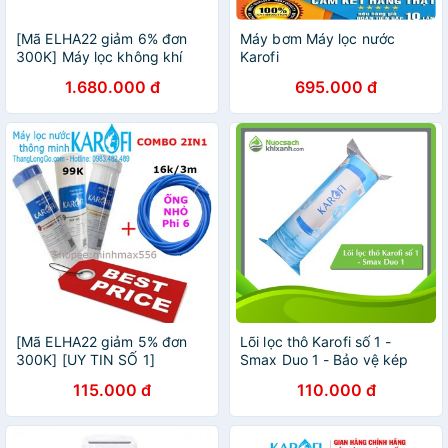
[Mã ELHA22 giảm 6% đơn
Máy bơm Máy lọc nước
300K] Máy lọc không khí
Karofi
Karofi KAP-E114
1.680.000 đ
695.000 đ
[Mã ELHA22 giảm 5% đơn
Lõi lọc thô Karofi số 1 -
300K] [UY TIN SỐ 1]
Smax Duo 1 - Bảo vệ kép
COMBO 1 Bộ lọc karofi 123
Duo Pro
115.000 đ
110.000 đ
& 1 cuộn dây nhỏ phi 6 dài
3m