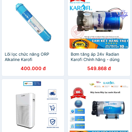
Lõi lọc chức năng ORP
Bơm tăng áp 24v Radian
Alkaline Karofi
Karofi Chính hãng - dùng
cho máy lọc nước RO và dàn
400.000 đ
549.868 đ
phun sương