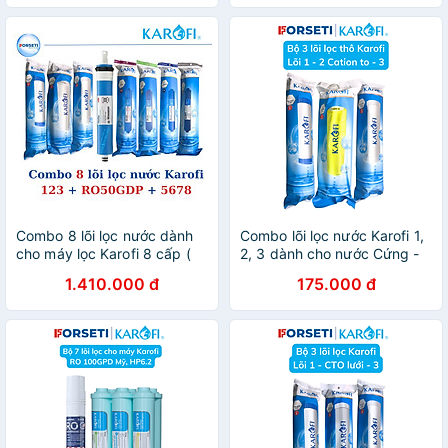
PRO + RO 100GDP PURIFIM
+ HP6.2 Hàng chính hãng
Combo 8 lõi lọc nước dành
Combo lõi lọc nước Karofi 1,
cho máy lọc Karofi 8 cấp (
2, 3 dành cho nước Cứng -
Lõi
Hàng Chính Hãng
1.410.000 đ
175.000 đ
123+RO+Nanosilver+Mineral+Gac
T33+Far Infrared) - Hàng
chính hãng