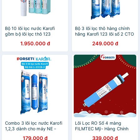
Bộ 10 lõi lọc nước Karofi
Bộ 3 lõi lọc thô hàng chính
gồm bộ lõi lọc thô 123
hãng Karofi 123 lõi số 2 CTO
SmaxPro V, màng RO 100
GAC (lưới) dùng cho các
1.950.000 đ
249.000 đ
Mỹ và bộ hiệu suất HP6.2
máy lọc Karofi O-P1310, S-
dành cho máy lọc nước
S038, U95, U05....
Karofi - Hàng chính hãng
Combo 3 lõi lọc nước Karofi
Lõi Lọc RO Số 4 màng
1,2,3 dành cho máy NE -
FILMTEC Mỹ- Hàng Chính
Hàng chính hãng
Hãng
179.000 đ
339.000 đ