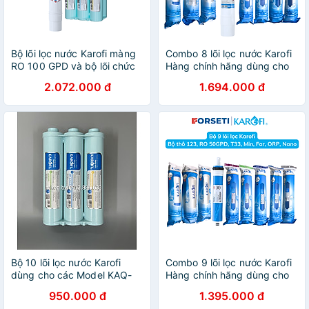
Bộ lõi lọc nước Karofi màng
Combo 8 lõi lọc nước Karofi
RO 100 GPD và bộ lõi chức
Hàng chính hãng dùng cho
năng Smax hiệu suất cao
máy lọc nước Karofi 8 cấp
2.072.000 đ
1.694.000 đ
Hp6.2 dùng cho máy lọc
S-S038
nước Karofi - Hàng chính
hãng
Bộ 10 lõi lọc nước Karofi
Combo 9 lõi lọc nước Karofi
dùng cho các Model KAQ-
Hàng chính hãng dùng cho
U95. U05G, U96, U98,
máy lọc nước Karofi K9IQ-
950.000 đ
1.395.000 đ
P95... 12CTO3/123SMAX
2A