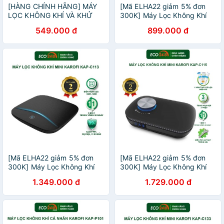
[HÀNG CHÍNH HÃNG] MÁY
[Mã ELHA22 giảm 5% đơn
LỌC KHÔNG KHÍ VÀ KHỬ
300K] Máy Lọc Không Khí
MÙI Ô TÔ KAROFI MINI
Cá Nhân Karofi KAP-P103
549.000 đ
899.000 đ
KAP-C113 / KAP-C133
[Mã ELHA22 giảm 5% đơn
[Mã ELHA22 giảm 5% đơn
300K] Máy Lọc Không Khí
300K] Máy Lọc Không Khí
Mini KAROFI KAP C113 Cho
Mini KAROFI KAP-C115
1.349.000 đ
1.729.000 đ
Bàn Làm Việc, Giường Ngủ,
Nôi Em Bé