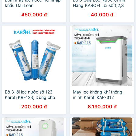
khẩu Đài Loan
Hãng KAROFI Lõi số 1,2,3
450.000 đ
40.000 đ
Bộ 3 lõi lọc nước số 123
Máy lọc không khí thông
Karofi KRF123, Dùng cho
minh Karofi KAP-317
máyN-e118, N-e119/U, N-
200.000 đ
8.190.000 đ
e119/A, N-e239, N7RO,
E8RO, E9RO