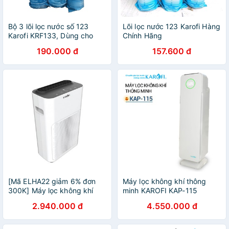
Bộ 3 lõi lọc nước số 123
Lõi lọc nước 123 Karofi Hàng
Karofi KRF133, Dùng cho
Chính Hãng
máy S038, U03, U05, U95,
190.000 đ
157.600 đ
U16, P95, O07, P1310,
H238, O06
[Mã ELHA22 giảm 6% đơn
Máy lọc không khí thông
300K] Máy lọc không khí
minh KAROFI KAP-115
Karofi KAP-E114
2.940.000 đ
4.550.000 đ