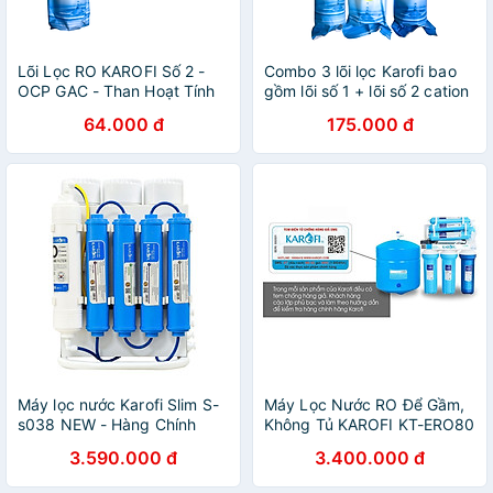
Lõi Lọc RO KAROFI Số 2 -
Combo 3 lõi lọc Karofi bao
OCP GAC - Than Hoạt Tính
gồm lõi số 1 + lõi số 2 cation
+ lõi số 3 CTO lưới - Hàng
64.000 đ
175.000 đ
chính hãng
Máy lọc nước Karofi Slim S-
Máy Lọc Nước RO Để Gầm,
s038 NEW - Hàng Chính
Không Tủ KAROFI KT-ERO80
Hãng
(8 Cấp Lọc) - Hàng Chính
3.590.000 đ
3.400.000 đ
Hãng