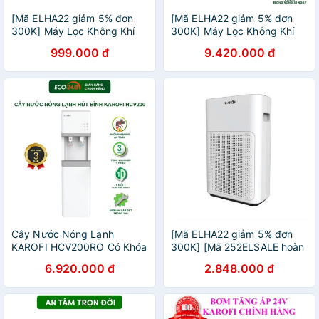
[Mã ELHA22 giảm 5% đơn
[Mã ELHA22 giảm 5% đơn
300K] Máy Lọc Không Khí
300K] Máy Lọc Không Khí
Cá Nhân Đeo Cổ KAROFI
Trong Phòng KAROFI KAP-
999.000 đ
9.420.000 đ
KAP-P104
317
Cây Nước Nóng Lạnh
[Mã ELHA22 giảm 5% đơn
KAROFI HCV200RO Có Khóa
300K] [Mã 252ELSALE hoàn
Vòi Nóng An Toàn Cho Trẻ
7% đơn 300K] MÁY LỌC
6.920.000 đ
2.848.000 đ
Nhỏ
KHÔNG KHÍ CHÍNH HÃNG
KAROFI KAP-E114