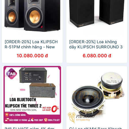
[ORDER-20%] Loa KLIPSCH
[ORDER-20%] Loa không
R-51PM chính hãng - New
dây KLIPSCH SURROUND 3
100%, Bảo hành 12 tháng.
Chính hãng - New 100%,
10.080.000 đ
6.080.000 đ
Bảo hành 12 tháng
[Mã ELHACE giảm 4% đơn
Củ Loa rời Mid Bass Klipsch