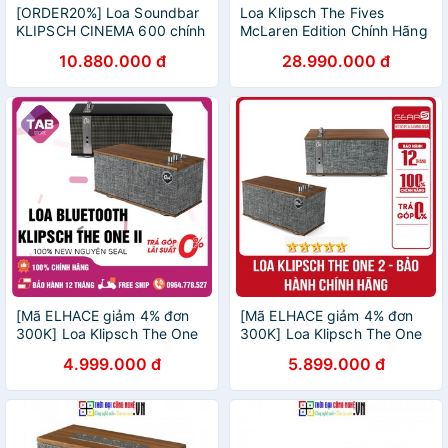
[ORDER20%] Loa Soundbar
Loa Klipsch The Fives
KLIPSCH CINEMA 600 chính
McLaren Edition Chính Hãng
hãng New 100%, Bảo hành
- Bảo Hành 12 Tháng
10.880.000 đ
28.990.000 đ
12 tháng.
[Mã ELHACE giảm 4% đơn
[Mã ELHACE giảm 4% đơn
300K] Loa Klipsch The One
300K] Loa Klipsch The One
2 New Chính Hãng - Bảo
2 - Bảo hành Chính hãng
4.999.000 đ
5.899.000 đ
Hành 12Tháng
Anh Duy Audio