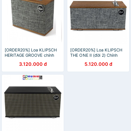
[ORDER20%] Loa KLIPSCH
[ORDER20%] Loa KLIPSCH
HERITAGE GROOVE chính
THE ONE II (đời 2) Chính
hãng New 100%, Bảo hành
hãng New 100%, Bảo hành
3.120.000 đ
5.120.000 đ
12 tháng.
12 tháng