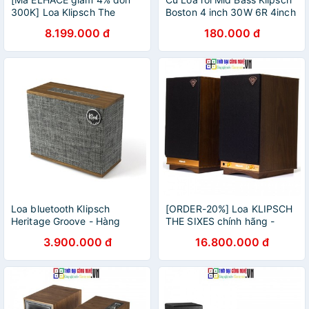
300K] Loa Klipsch The
Boston 4 inch 30W 6R 4inch
Three 2 New Chính Hãng -
DIY bass tốt từ PTD Sound
8.199.000 đ
180.000 đ
Bảo Hành 12 Tháng
Loa bluetooth Klipsch
[ORDER-20%] Loa KLIPSCH
Heritage Groove - Hàng
THE SIXES chính hãng -
Chính Hãng
New 100%, Bảo hành 12
3.900.000 đ
16.800.000 đ
tháng.