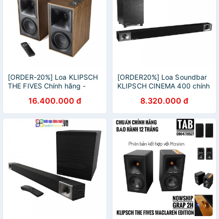
[ORDER-20%] Loa KLIPSCH
[ORDER20%] Loa Soundbar
THE FIVES Chính hãng -
KLIPSCH CINEMA 400 chính
New 100%, Bảo hành 12
hãng New 100%, Bảo hành
16.400.000 đ
8.320.000 đ
tháng.
12 tháng.