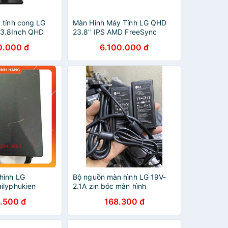
 tính cong LG
Màn Hình Máy Tính LG QHD
3.8Inch QHD
23.8'' IPS AMD FreeSync
pe-C
HDR10 sRGB 99% 24QP500-
0.000 đ
6.100.000 đ
B - Hàng Chính Hãng
hình LG
Bộ nguồn màn hình LG 19V-
ilyphukien
2.1A zin bóc màn hình
.500 đ
168.300 đ