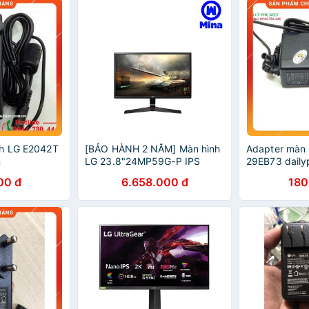
nh LG E2042T
[BẢO HÀNH 2 NĂM] Màn hình
Adapter màn 
n
LG 23.8"24MP59G-P IPS
29EB73 daily
00 đ
6.658.000 đ
180