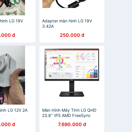
hình LG 19V
Adapter màn hình LG 19V
3.42A
.000 đ
250.000 đ
ình LG 12V 2A
Màn Hình Máy Tính LG QHD
23.8'' IPS AMD FreeSync
HDR10 sRGB 99% Daisy Chain
.000 đ
7.690.000 đ
và USB Type-C 24QP750-B -
Hàng Chính Hãng