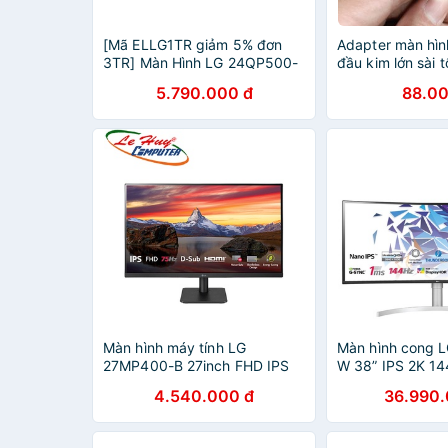
[Mã ELLG1TR giảm 5% đơn
Adapter màn hìn
3TR] Màn Hình LG 24QP500-
đầu kim lớn sài t
B 23.8'' IPS 75Hz QHD AMD
589nhattao
5.790.000 đ
88.00
FreeSync™- Hàng Chính Hãng
Màn hình máy tính LG
Màn hình cong
27MP400-B 27inch FHD IPS
W 38” IPS 2K 1
75Hz 5ms
compatible - 
4.540.000 đ
36.990.