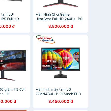
 tính LG
Màn Hình Chơi Game
 IPS Full HD
UltraGear Full HD 240Hz IPS
tG) NVIDIA G-
1ms (GtG) 27'' tương thích với
0.000 đ
8.800.000 đ
ible HDR
NVIDIA G-SYNC 27GP750-B -
 Hàng Chính
Hàng Chính Hãng
0 giảm 7% đơn
Màn hình máy tính LG
nh LG
22MN430H-B 21.5Inch FHD
8" Nano IPS 2K
IPS 75Hz
90.000 đ
3.450.000 đ
Sync HDR 400 -