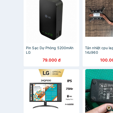
Pin Sạc Dự Phòng 5200mAh
Tản nhiệt cpu l
LG
14z960
79.000 đ
100.0