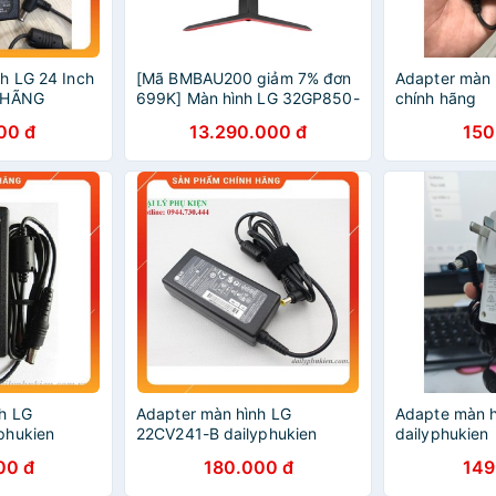
h LG 24 Inch
[Mã BMBAU200 giảm 7% đơn
Adapter màn 
H HÃNG
699K] Màn hình LG 32GP850-
chính hãng
B UltraGear 32" Nano IPS 2K
00 đ
13.290.000 đ
150
180Hz 1ms HDR G-Sync -
32GP850
h LG
Adapter màn hình LG
Adapte màn h
phukien
22CV241-B dailyphukien
dailyphukien
00 đ
180.000 đ
149