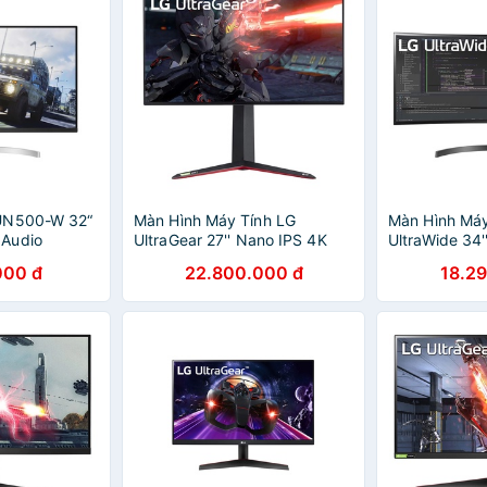
UN500-W 32“
Màn Hình Máy Tính LG
Màn Hình Máy
Audio
UltraGear 27'' Nano IPS 4K
UltraWide 34
144Hz 1ms VESA Display
60Hz sRGB o
000 đ
22.800.000 đ
18.2
HDR600 NVIDIA G-SYNC
USB Type-C
27GN950-B - Hàng Chính
Hàng Chính 
Hãng