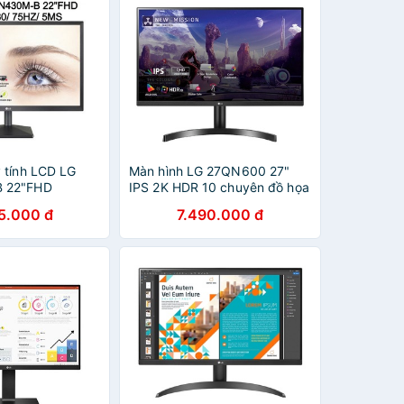
 tính LCD LG
Màn hình LG 27QN600 27"
 22"FHD
IPS 2K HDR 10 chuyên đồ họa
5Hz/5ms - Hàng
- 27QN600
5.000 đ
7.490.000 đ