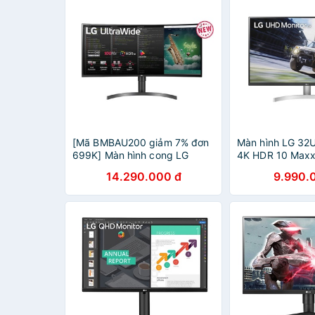
[Mã BMBAU200 giảm 7% đơn
Màn hình LG 32
699K] Màn hình cong LG
4K HDR 10 Maxx
35WN75C-B 35" 2K 100Hz
14.290.000 đ
9.990.
HDR10 UltraWide