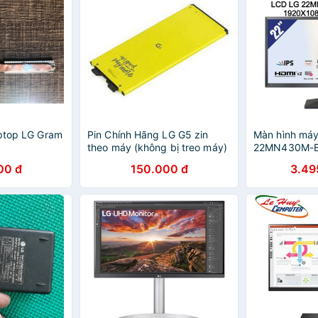
aptop LG Gram
Pin Chính Hãng LG G5 zin
Màn hình máy
theo máy (không bị treo máy)
22MN430M-B
1920x1080/7
00 đ
150.000 đ
3.49
chính hãng