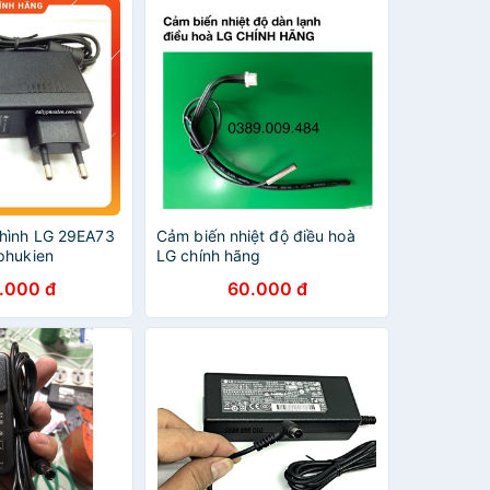
hình LG 29EA73
Cảm biến nhiệt độ điều hoà
phukien
LG chính hãng
.000 đ
60.000 đ