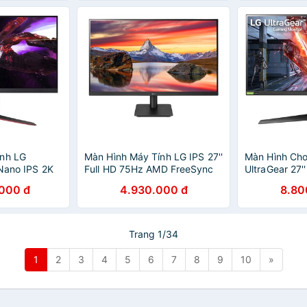
ính LG
Màn Hình Máy Tính LG IPS 27''
Màn Hình Ch
 Nano IPS 2K
Full HD 75Hz AMD FreeSync
UltraGear 27''
DIA G-SYNC
Thiết Kế 3 Cạnh Không Viền
240Hz 1ms (G
000 đ
4.930.000 đ
8.80
R10 32GP850-
27MP400-B - Hàng Chính
SYNC Compat
Hãng
Hãng
27GN750-B- 
Hãng
Trang 1/34
1
2
3
4
5
6
7
8
9
10
»