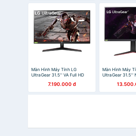
Màn Hình Máy Tính LG
Màn Hình Máy T
UltraGear 31.5'' VA Full HD
UltraGear 31.5''
165Hz 1ms MBR NVIDIA G-
165Hz 1ms NVI
7.190.000 đ
13.500.
SYNC Compatible HDR
Compatible HD
32GN500-B - Hàng Chính
B - Hàng Chính 
Hãng