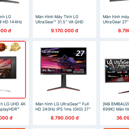
ính LG
Màn Hình Máy Tính LG
Màn hình máy
ull HD 144Hz
UltraGear™ 31.5'' VA QHD
UltraGear 27''
7GL650F-B -
165Hz 1ms MBR AMD
144Hz 1ms (G
000 đ
9.170.000 đ
8.79
g
FreeSync™ HDR 32GN600-B -
SYNC Compat
Hàng Chính Hãng
27GN600-B -
Hãng
nh LG UHD 4K
Màn hình LG UltraGear™ Full
[Mã BMBAU20
isplayHDR™
HD 240Hz IPS 1ms (GtG) 27''
699K] Màn hì
™ Chân đế
tương thích với NVIDIA® G-
38GN950-B 3
000 đ
8.790.000 đ
36.0
850-W new
SYNC® - LG 27GP750
160Hz Oc G-
LG 38GN950