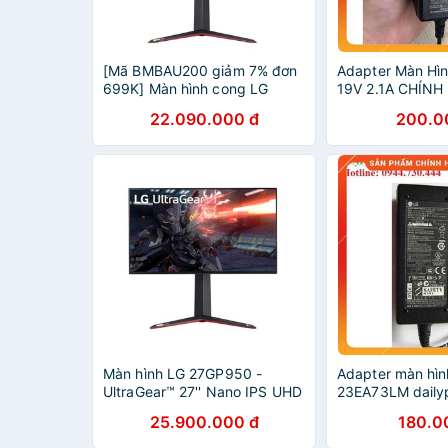
[Mã BMBAU200 giảm 7% đơn
Adapter Màn Hìn
699K] Màn hình cong LG
19V 2.1A CHÍN
34GN850-B 34" Nano IPS 2K
22.090.000 đ
200.0
160Hz G-Sync HDR10 - LG
34GN850
Màn hình LG 27GP950 -
Adapter màn hìn
UltraGear™ 27'' Nano IPS UHD
23EA73LM daily
4K 144Hz 1ms (GtG) VESA
25.900.000 đ
180.0
Display HDR™ 600 NVIDIA®
G-SYNC® - LG 27GP950