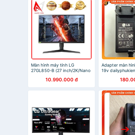
Màn hình máy tính LG
Adapter màn hì
27GL850-B (27 inch/2K/Nano
19v dailyphukie
IPS/144Hz/1ms/350
10.990.000 đ
180.0
nits/DP+HDMI/GSync+FreeSync)