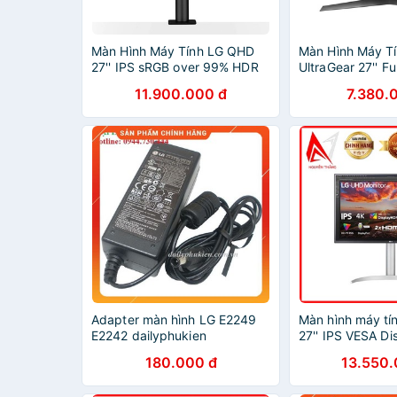
Màn Hình Máy Tính LG QHD
Màn Hình Máy T
27'' IPS sRGB over 99% HDR
UltraGear 27'' F
USB Type-C Ergo stand
1ms FreeSync 2
11.900.000 đ
7.380.
27QN880-B - Hàng Chính
Hàng Chính Hãn
Hãng
Adapter màn hình LG E2249
Màn hình máy tí
E2242 dailyphukien
27'' IPS VESA D
400 USB Type-C
180.000 đ
13.550.
linh hoạt 27UP
chính hãng