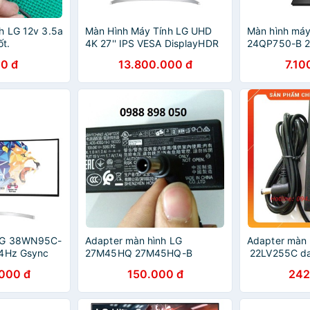
h LG 12v 3.5a
Màn Hình Máy Tính LG UHD
Màn hình máy
ốt.
4K 27'' IPS VESA DisplayHDR
24QP750-B 2
400 USB Type-C Chân đế linh
75Hz USB Ty
0 đ
13.800.000 đ
7.10
hoạt 27UP850-W - Hàng
Chính Hãng
 LG 38WN95C-
Adapter màn hình LG
Adapter màn 
44Hz Gsync
27M45HQ 27M45HQ-B
22LV255C da
38WN95C
27M45HQB
000 đ
150.000 đ
242