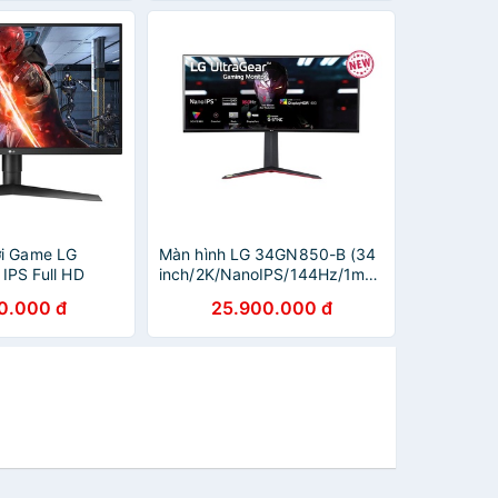
ơi Game LG
Màn hình LG 34GN850-B (34
 IPS Full HD
inch/2K/NanoIPS/144Hz/1ms/400
tG) NVIDIA G-
nits/HDMI+DP+USB/Cong) -
0.000 đ
25.900.000 đ
ible HDR
Hàng Chính Hãng
Hàng Chính