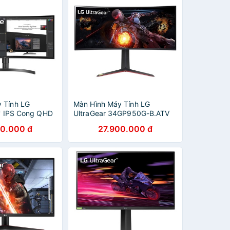
 Tính LG
Màn Hình Máy Tính LG
'' IPS Cong QHD
UltraGear 34GP950G-B.ATV
ver 99% HDR 10
34inch WQHD/144Hz/Curved
90.000 đ
27.900.000 đ
 34WN80C-B -
- Hàng Chính Hãng
Hãng