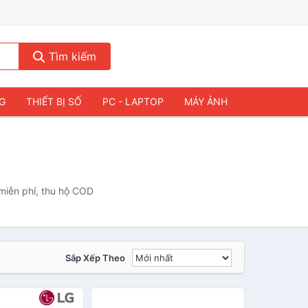
Tìm kiếm
NG
THIẾT BỊ SỐ
PC - LAPTOP
MÁY ẢNH
miễn phí, thu hộ COD
Sắp Xếp Theo