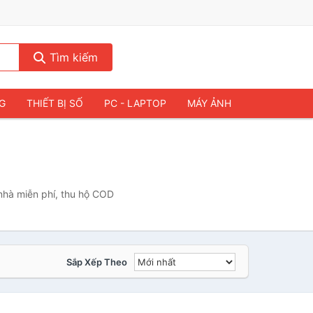
Tìm kiếm
NG
THIẾT BỊ SỐ
PC - LAPTOP
MÁY ẢNH
nhà miễn phí, thu hộ COD
Sắp Xếp Theo