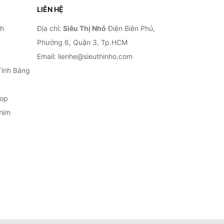
LIÊN HỆ
nh
Địa chỉ:
Siêu Thị Nhỏ
Điện Biên Phủ,
Phường 6, Quận 3, Tp.HCM
Email: lienhe@sieuthinho.com
Tính Bảng
top
him