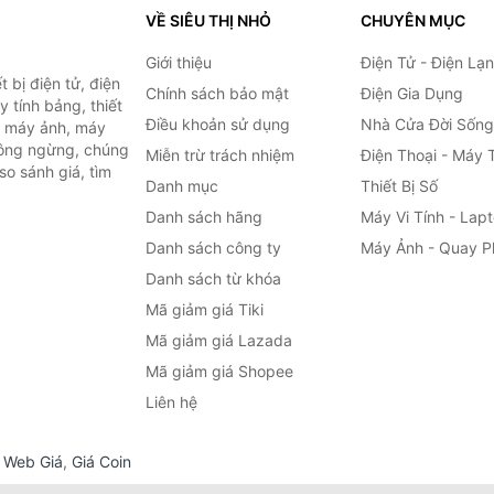
VỀ SIÊU THỊ NHỎ
CHUYÊN MỤC
Giới thiệu
Điện Tử - Điện Lạ
 bị điện tử, điện
Chính sách bảo mật
Điện Gia Dụng
y tính bảng, thiết
Điều khoản sử dụng
Nhà Cửa Đời Sống
h, máy ảnh, máy
hông ngừng, chúng
Miễn trừ trách nhiệm
Điện Thoại - Máy 
so sánh giá, tìm
Danh mục
Thiết Bị Số
.
Danh sách hãng
Máy Vi Tính - Lap
Danh sách công ty
Máy Ảnh - Quay P
Danh sách từ khóa
Mã giảm giá Tiki
Mã giảm giá Lazada
Mã giảm giá Shopee
Liên hệ
,
Web Giá
,
Giá Coin