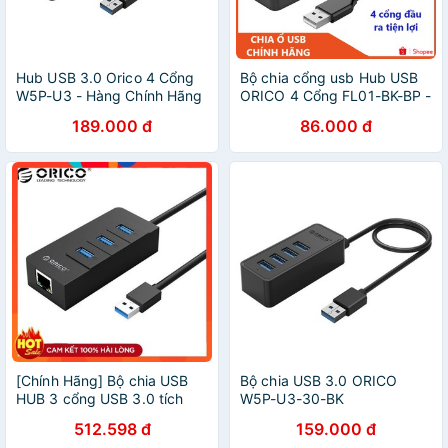
Hub USB 3.0 Orico 4 Cổng
Bộ chia cổng usb Hub USB
W5P-U3 - Hàng Chính Hãng
ORICO 4 Cổng FL01-BK-BP -
FL01-WH-BP
189.000 đ
86.000 đ
[Chính Hãng] Bộ chia USB
Bộ chia USB 3.0 ORICO
HUB 3 cổng USB 3.0 tích
W5P-U3-30-BK
hợp cổng Lan Gigabit Orico
512.598 đ
159.000 đ
HR01-U3 - Hàng Chính Hãng