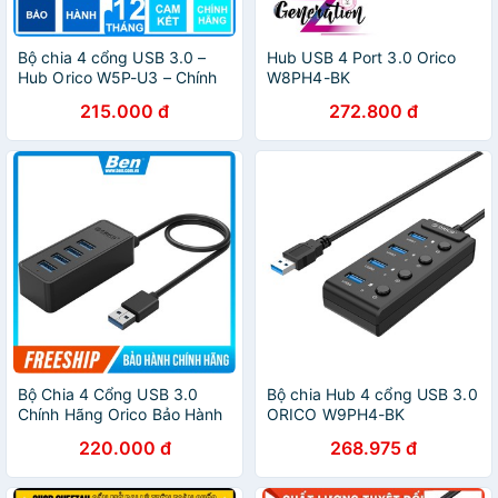
Bộ chia 4 cổng USB 3.0 –
Hub USB 4 Port 3.0 Orico
Hub Orico W5P-U3 – Chính
W8PH4-BK
Hãng – Bảo hành 12 tháng –
215.000 đ
272.800 đ
USB3.0 Four – Port Hub
Bộ Chia 4 Cổng USB 3.0
Bộ chia Hub 4 cổng USB 3.0
Chính Hãng Orico Bảo Hành
ORICO W9PH4-BK
12 tháng 1 đổi 1| Hub usb
220.000 đ
268.975 đ
Orico 4 cổng 3.0 W5PU3