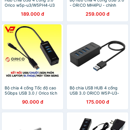
Orico w5p-u3/W5PH4-U3
- ORICO MH4PU - chính
hãng bảo hành lỗi 1 đổi 1 !!!
189.000 đ
259.000 đ
Bộ chia 4 cổng Tốc độ cao
Bộ chia USB HUB 4 cổng
5Gbps USB 3.0 / Orico tích
USB 3.0 ORICO W5P-U3-
hợp cổng OTG cho điện
BK- Nhà Phân Phối Chính
90.000 đ
175.000 đ
thoại
Hãng