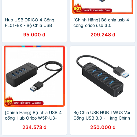
Hub USB ORICO 4 Cổng
[Chính Hãng] Bộ chia usb 4
FL01-BK - Bộ Chia USB
cổng orico usb 3.0
ORICO 4 Port
95.000 đ
209.248 đ
[Chính Hãng] Bộ chia USB 4
Bộ Chia USB HUB TWU3 Với
cổng Hub Orico W5P-U3-
Cổng USB 3.0 - Hàng Chính
hàng chính hãng bảo hành
Hãng
234.573 đ
250.000 đ
12 tháng