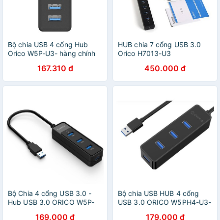
Bộ chia USB 4 cổng Hub
HUB chia 7 cổng USB 3.0
Orico W5P-U3- hàng chính
Orico H7013-U3
hãng bảo hành 12 tháng
167.310 đ
450.000 đ
Bộ Chia 4 cổng USB 3.0 -
Bộ chia USB HUB 4 cổng
Hub USB 3.0 ORICO W5P-
USB 3.0 ORICO W5PH4-U3-
U3 - W5PH4-U3
BK - Hàng Chính Hãng
169.000 đ
179.000 đ