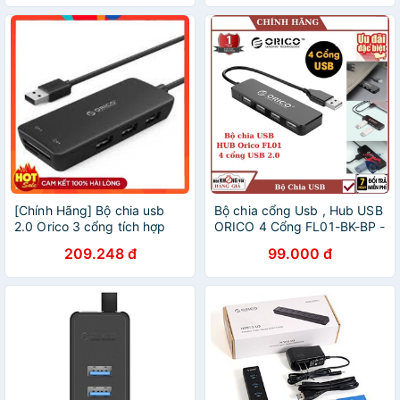
bảo hành 12 tháng
[Chính Hãng] Bộ chia usb
Bộ chia cổng Usb , Hub USB
2.0 Orico 3 cổng tích hợp
ORICO 4 Cổng FL01-BK-BP -
đầu đọc thẻ nhớ-hub usb
FL01-WH-BP , Bảo hành
209.248 đ
99.000 đ
chia 3 cổng
chính hãng