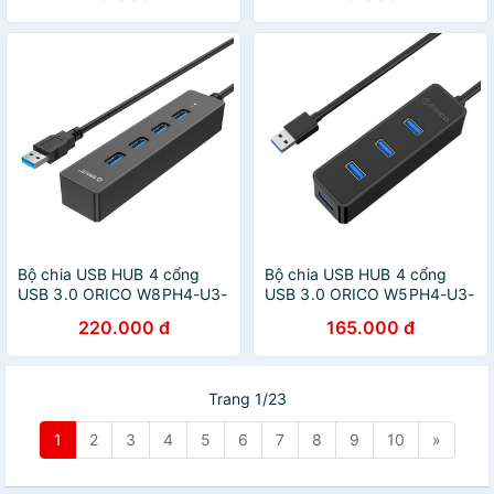
Bộ chia USB HUB 4 cổng
Bộ chia USB HUB 4 cổng
USB 3.0 ORICO W8PH4-U3-
USB 3.0 ORICO W5PH4-U3-
Nhà Phân Phối Chính Hãng
BK - Nhà Phân Phối Chính
220.000 đ
165.000 đ
Hãng
Trang 1/23
1
2
3
4
5
6
7
8
9
10
»