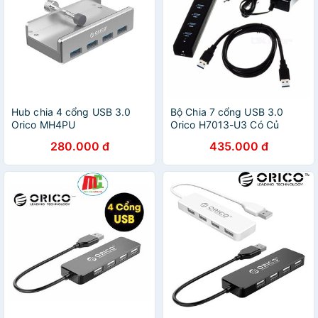
Hub chia 4 cổng USB 3.0
Bộ Chia 7 cổng USB 3.0
Orico MH4PU
Orico H7013-U3 Có Củ
Nguồn Cấp Điện - HUB USB
280.000 đ
435.000 đ
7 Port - Bảo Hành 12 Tháng
Đổi Mới