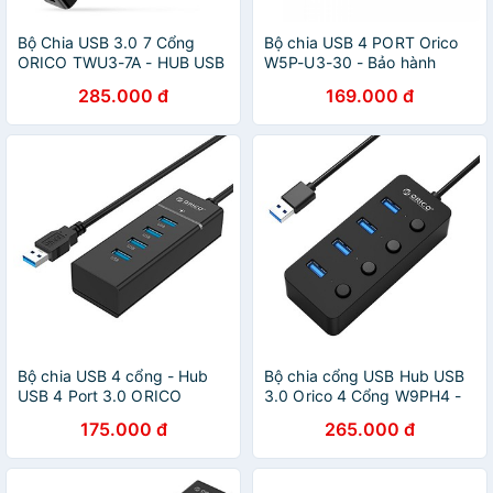
Bộ Chia USB 3.0 7 Cổng
Bộ chia USB 4 PORT Orico
ORICO TWU3-7A - HUB USB
W5P-U3-30 - Bảo hành
7-Port Hàng Chính Hãng
chính hãng 12 tháng
285.000 đ
169.000 đ
Bộ chia USB 4 cổng - Hub
Bộ chia cổng USB Hub USB
USB 4 Port 3.0 ORICO
3.0 Orico 4 Cổng W9PH4 -
W5PH4-U3-V1 (Từ 1 ra 4
Bảo hành chính hãng 12
175.000 đ
265.000 đ
cổng) - Đen
tháng