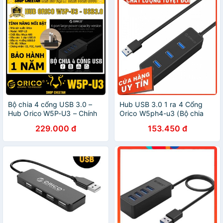
Bộ chia 4 cổng USB 3.0 –
Hub USB 3.0 1 ra 4 Cổng
Hub Orico W5P-U3 – Chính
Orico W5ph4-u3 (Bộ chia
Hãng – Bảo hành 12 tháng –
USB 3.0) - Hàng Nhập Khẩu
229.000 đ
153.450 đ
USB3.0 Four – Port Hub