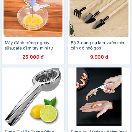
Máy đánh trứng ngoáy
Bộ 3 dụng cụ làm vườn mini
sữa,cafe cầm tay mini tự
cán gỗ nhỏ gọn
động (Mẫu ngẫu nhiên) -
25.000 đ
9.900 đ
Hàng chính hãng
Dụng Cụ Vắt Chanh Bằng
Dụng cụ lột tách vỏ tôm inox