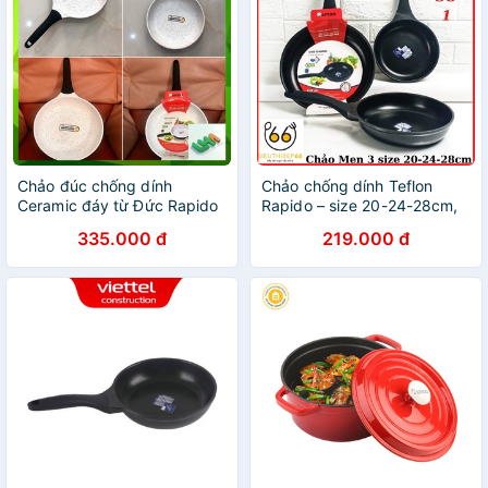
Chảo đúc chống dính
Chảo chống dính Teflon
Ceramic đáy từ Đức Rapido
Rapido – size 20-24-28cm,
24cm/26cm/30cm, hàng
chảo từ men đen, dùng bếp
335.000 đ
219.000 đ
chính hãng
từ, bếp điện, chịu nhiệt lên
tới 500 độ