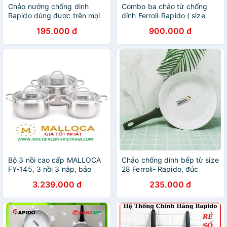
Chảo nướng chống dinh
Combo ba chảo từ chống
Rapido dùng được trên mọi
dính Ferroli-Rapido ( size
loại bếp
20,24,28)
195.000 đ
900.000 đ
Bộ 3 nồi cao cấp MALLOCA
Chảo chống dính bếp từ size
FY-145, 3 nồi 3 nắp, bảo
28 Ferroli- Rapido, đúc
hành 03 năm
nguyên khối, phủ men gốm
3.239.000 đ
235.000 đ
Đức Đáy chấm size 28cm
(LOẠI RẺ)