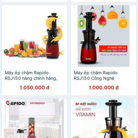
BH 12 tháng)
Máy ép chậm Rapido
Máy ép chậm Rapido
RSJ150 hàng chính hãng,
RSJ150 Công Nghệ
bảo hành điện tử 12 tháng
Đức(Bảo hành Chính hãng
1.050.000 đ
1.000.000 đ
12 tháng ) (tsale sốc) (thanh
lý)