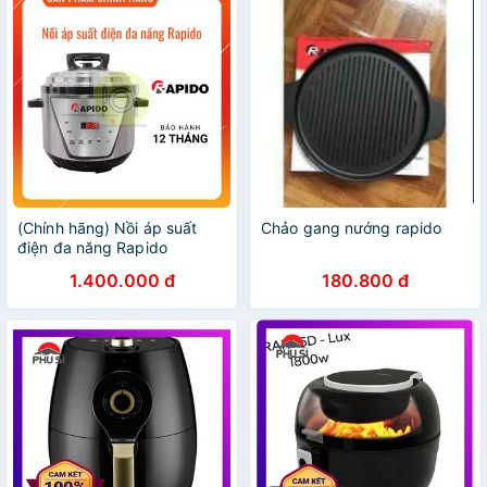
(Chính hãng) Nồi áp suất
Chảo gang nướng rapido
điện đa năng Rapido
RPC900 D thiết kế sang
1.400.000 đ
180.800 đ
trọng an toàn khi hoạt động
và tiết kiệm năng lượng