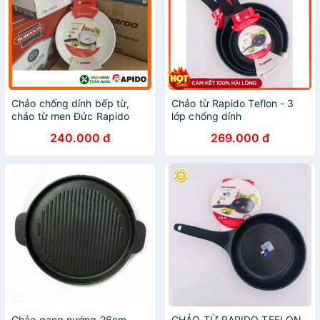
Chảo chống dính bếp từ,
Chảo từ Rapido Teflon - 3
chảo từ men Đức Rapido
lớp chống dính
20cm, 24cm, 28cm đáy
240.000 đ
269.000 đ
phẳng,thân và đáy chảo
bằng nhôm đúc nguyên khối
Chảo gang nướng 26cm
CHẢO TỪ RAPIDO TEFLON