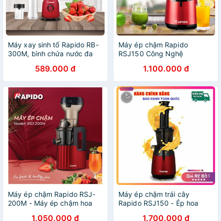
Máy xay sinh tố Rapido RB-
Máy ép chậm Rapido
300M, bình chứa nước đa
RSJ150 Công Nghệ
năng
Đức(Bảo hành Chính hãng
589.000 đ
1.100.000 đ
12 tháng )
Máy ép chậm Rapido RSJ-
Máy ép chậm trái cây
200M - Máy ép chậm hoa
Rapido RSJ150 - Ép hoa
quả kiệt bã, công suất lớn
quả, ép rau củ, kệt bã, công
1.050.000 đ
1.700.000 đ
200W, động cơ DC siêu êm -
nghệ Đức - Bảo hành 12