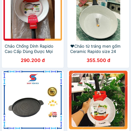
Chảo Chống Dính Rapido
❤️Chảo từ tráng men gốm
Cao Cấp Dùng Được Mọi
Ceramic Rapido size 24
Loại Bếp Thân Và Đáy Chảo
28cm dày dặn, bền bỉ
290.200 đ
355.500 đ
Bằng Nhôm Đúc Nguyên
Khối, Có ảnh thật sản phẩm