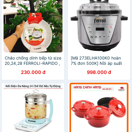
Chảo chống dính bếp từ size
[Mã 273ELHA100K0 hoàn
20,24,28 FERROLI-RAPIDO ,
7% đơn 500K] Nồi áp suất
đúc nguyên khối, phủ men
đa năng Ferroli 5L Bảo hành
230.000 đ
998.000 đ
gốm Đức
12 tháng