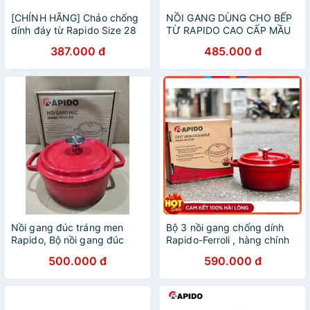
[CHÍNH HÃNG] Chảo chống
NỒI GANG DÙNG CHO BẾP
dính đáy từ Rapido Size 28
TỪ RAPIDO CAO CẤP MẦU
đáy chấm Teflon RP28-RDT
ĐỎ
387.000 đ
485.000 đ
Nồi gang đúc tráng men
Bộ 3 nồi gang chống dính
Rapido, Bộ nồi gang đúc
Rapido-Ferroli , hàng chính
tráng men Rapido, kích cỡ
hãng , mầu đỏ
500.000 đ
590.000 đ
20, 22, 24cm , dùng cho tất
cả các loại bếp.