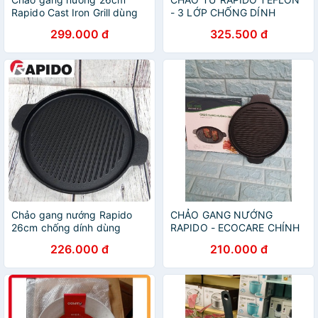
Rapido Cast Iron Grill dùng
- 3 LỚP CHỐNG DÍNH
bếp từ
299.000 đ
325.500 đ
Chảo gang nướng Rapido
CHẢO GANG NƯỚNG
26cm chống dính dùng
RAPIDO - ECOCARE CHÍNH
được cho các loại bếp
HÃNG
226.000 đ
210.000 đ