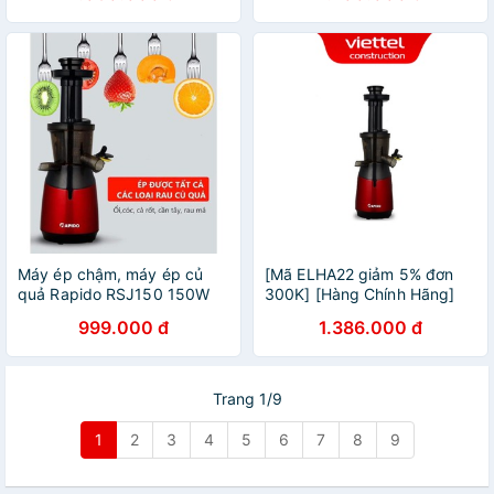
BẢO HÀNH 12 THÁNG
tháng
Máy ép chậm, máy ép củ
[Mã ELHA22 giảm 5% đơn
quả Rapido RSJ150 150W
300K] [Hàng Chính Hãng]
chính hãng bảo hành 12
Máy ép trái cây chậm
999.000 đ
1.386.000 đ
tháng
Rapido, RSJ-150M, công
suất 150W
Trang 1/9
1
2
3
4
5
6
7
8
9