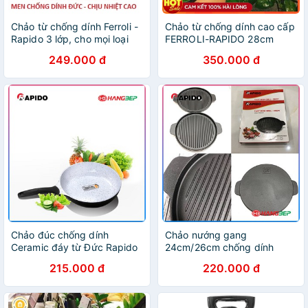
Chảo từ chống dính Ferroli -
Chảo từ chống dính cao cấp
Rapido 3 lớp, cho mọi loại
FERROLI-RAPIDO 28cm
bếp 20-24-26-28-30cm
249.000 đ
350.000 đ
Chảo đúc chống dính
Chảo nướng gang
Ceramic đáy từ Đức Rapido
24cm/26cm chống dính
20cm/24cm/28cm
Rapido (Đức) - Sử dụng bếp
215.000 đ
220.000 đ
từ