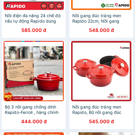
Nồi điện đa năng 24 chế độ
Nồi gang đúc tráng men
nấu tự động Rapido dung
Rapido 22cm, Nồi gang
tích 1.8 lít - Hàng chính
Rapido, kích cỡ 22cm dùng
585.000 đ
548.000 đ
hãng, bảo hành 12 tháng
cho tất cả các loại bếp.
Bộ 3 nồi gang chống dính
Nồi gang đúc tráng men
Rapido-Ferroli , hàng chính
Rapido, Bộ nồi gang đúc
hãng , mầu đỏ
tráng men Rapido, kích cỡ
444.000 đ
545.000 đ
20, 22, 24cm , dùng cho tất
cả các loại bếp.