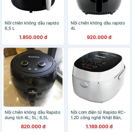
Nồi chiên không dầu rapido
Nồi chiên không dầu rapido
6,5 L
4L
1.850.000 đ
920.000 đ
Nồi chiên không dầu Rapido
Nồi cơm điện tử Rapido RC-
dung tích 4L; 5L; 6,5L
1.2D công nghệ Nhật Bản,
10 chức năng nấu (1.2L -
820.000 đ
1.169.000 đ
500W - Hàng chính hãng-