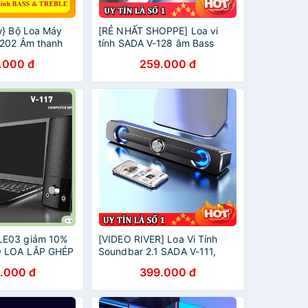
w} Bộ Loa Máy
[RẺ NHẤT SHOPPE] Loa vi
-202 Âm thanh
tính SADA V-128 âm Bass
 Có Núm Chỉnh
Trầm nổi loa di động Eagle
.000 đ
259.000 đ
BLE
Eye dùng cho điện thoại máy
tính laptop
E03 giảm 10%
[VIDEO RIVER] Loa Vi Tính
Ộ LOA LẮP GHÉP
Soundbar 2.1 SADA V-111,
3.5MM Âm
Hiệu Ứng Đèn Led Độc Đáo,
.000 đ
399.000 đ
N THỰC
Âm Thanh Đạt Chuẩn HD