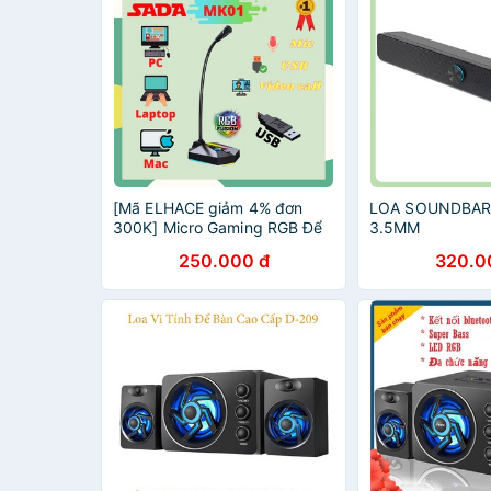
[Mã ELHACE giảm 4% đơn
LOA SOUNDBAR 
300K] Micro Gaming RGB Để
3.5MM
Bàn - Live Stream - Học Tập -
250.000 đ
320.0
Làm Việc Online