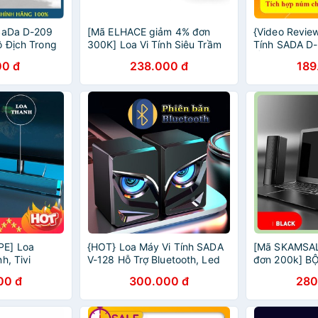
 SaDa D-209
[Mã ELHACE giảm 4% đơn
{Video Revie
ô Địch Trong
300K] Loa Vi Tính Siêu Trầm
Tính SADA D
thích Điện
SADA V-196 2022
Ấm Cực Hay,
00 đ
238.000 đ
189
Smart Tivi)
BASS Và TRE
PE] Loa
{HOT} Loa Máy Vi Tính SADA
[Mã SKAMSAL
h, Tivi
V-128 Hỗ Trợ Bluetooth, Led
đơn 200k] B
ADA D-236,
Màu, Âm Thanh Vòm 3D Công
SADA V-117 
00 đ
300.000 đ
280
 5.0, Âm
Suất 6W
THANH CHÂ
m