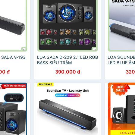
SADA V-193
LOA SADA D-209 2.1 LED RGB
LOA SOUNDB
BASS SIÊU TRẦM
LED BLUE Â
THỰC
00 đ
390.000 đ
320