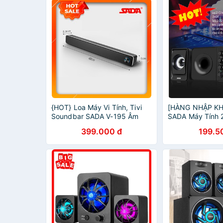
{HOT} Loa Máy Vi Tính, Tivi
[HÀNG NHẬP KH
Soundbar SADA V-195 Âm
SADA Máy Tính 
Thanh Vòm 3D Stereo Âm
Thanh Trầm D-2
399.000 đ
199.5
Thanh Siêu Trầm Sống Động
Ngẫu Nhiên)