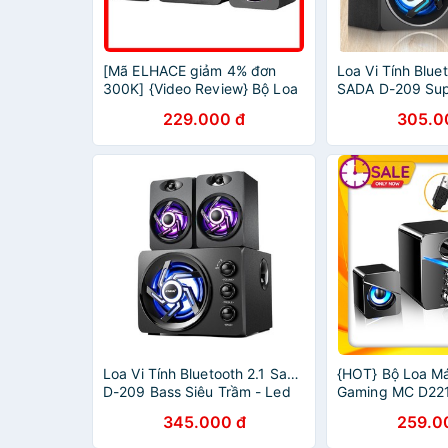
[Mã ELHACE giảm 4% đơn
Loa Vi Tính Blu
300K] {Video Review} Bộ Loa
SADA D-209 Sup
Máy Tính Để Bàn SADA D-217
Phiên bản nâng 
229.000 đ
305.0
Âm Thanh Trầm Hỗ Trợ
2GOOD Dùng Ch
Bluetooth, Jack 3.5
PC Laptop Điện 
Loa Vi Tính Bluetooth 2.1 SaDa
{HOT} Bộ Loa Má
D-209 Bass Siêu Trầm - Led
Gaming MC D22
RGB
BASS Cực Đã, C
345.000 đ
259.0
Loa Máy Tính C
Laptop, PC, Điệ