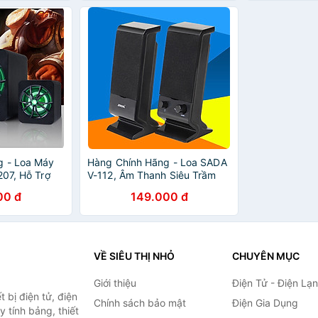
g - Loa Máy
Hàng Chính Hãng - Loa SADA
207, Hỗ Trợ
V-112, Âm Thanh Siêu Trầm
.0
00 đ
149.000 đ
VỀ SIÊU THỊ NHỎ
CHUYÊN MỤC
Giới thiệu
Điện Tử - Điện Lạ
 bị điện tử, điện
Chính sách bảo mật
Điện Gia Dụng
y tính bảng, thiết