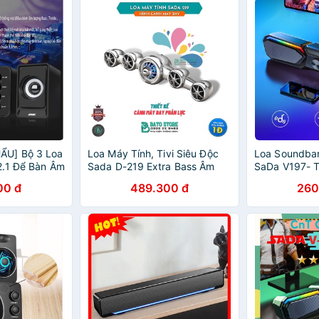
ẨU] Bộ 3 Loa
Loa Máy Tính, Tivi Siêu Độc
Loa Soundbar
2.1 Để Bàn Âm
Sada D-219 Extra Bass Âm
SaDa V197- T
05 (Màu
Thanh Khủng, Loa Máy Vi Tính
Bluetooth - 
00 đ
489.300 đ
260
Super Bass Phiên Bản 2020
Đổi Màu Siêu