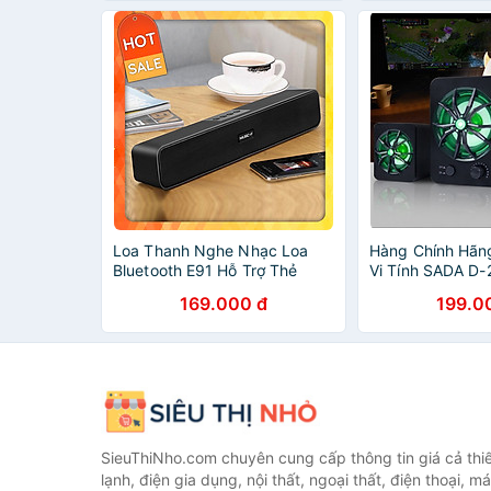
Loa Thanh Nghe Nhạc Loa
Hàng Chính Hãn
Bluetooth E91 Hỗ Trợ Thẻ
Vi Tính SADA D-
NhớCổng USB, Jack 3.5 Siêu
Led, Bluetooth 5
169.000 đ
199.0
Tiện Lợi
SieuThiNho.com chuyên cung cấp thông tin giá cả thiết
lạnh, điện gia dụng, nội thất, ngoại thất, điện thoại, má