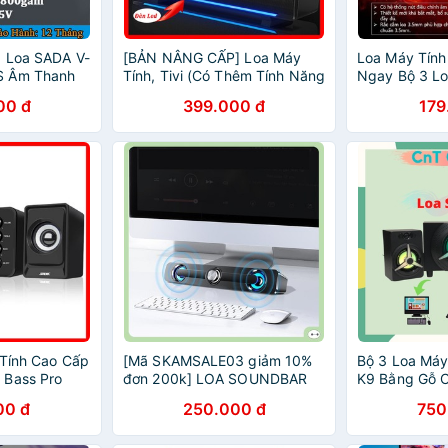
] Loa SADA V-
[BẢN NÂNG CẤP] Loa Máy
Loa Máy Tính
S Âm Thanh
Tính, Tivi (Có Thêm Tính Năng
Ngay Bộ 3 Lo
n Đặc Biệt
Bluetooth) Siêu Trầm V-196,
SADA D202 (
00 đ
399.000 đ
179
ét
Có Đèn Led Cao Cấp
Khẩu)
 Tính Cao Cấp
[Mã SKAMSALE03 giảm 10%
Bộ 3 Loa Máy
 Bass Pro
đơn 200k] LOA SOUNDBAR
K9 Bằng Gỗ C
c Xem Phim
SADA V-111 LED BLUE ÂM
Hỗ Trợ Blueto
00 đ
250.000 đ
750
Hay
THANH SỐNG ĐỘNG
Thanh Siêu T
Lớn