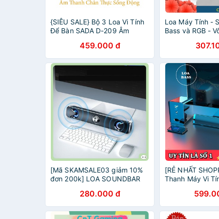
{SIÊU SALE} Bộ 3 Loa Vi Tính
Loa Máy Tính -
Để Bàn SADA D-209 Âm
Bass và RGB - V
Thanh Trầm Hỗ Trợ Bluetooth,
Tầm giá (Tương 
459.000 đ
307.1
USB, Thẻ nhớ, Jack 3.5
thoại, Máy tính, 
[Mã SKAMSALE03 giảm 10%
[RẺ NHẤT SHOP
đơn 200k] LOA SOUNDBAR
Thanh Máy Vi Tín
SADA V-110 LED BLUE ÂM
Soundbar 2.2 S
280.000 đ
599.0
THANH CHÂN THỰC
Hỗ Trợ Bluetooth
Thanh Siêu Trầ