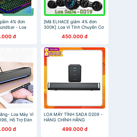
giảm 4% đơn
[Mã ELHACE giảm 4% đơn
undbar - Loa
300K] Loa Vi Tính Chuyên Cơ
a V197 - Led
D219 - Âm Thanh Siêu Trầm -
.000 đ
450.000 đ
Siêu Ngầu
Thiết Kế Của Tương Lai
ãng- Loa Máy Vi
LOA MÁY TÍNH SADA D209 -
196, Hỗ Trợ Đèn
HÀNG CHÍNH HÃNG
h Siêu Trầm
.000 đ
499.000 đ