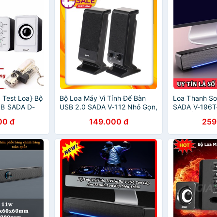
 Test Loa} Bộ
Bộ Loa Máy Vi Tính Để Bàn
Loa Thanh So
SB SADA D-
USB 2.0 SADA V-112 Nhỏ Gọn,
SADA V-196T-
 BL Khò
Âm Thanh Sắc Nét
Màu Ấn Tượn
00 đ
149.000 đ
259
Siêu Trầm - 
Tivi