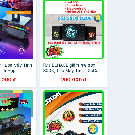
 - Loa Máy Tính
[Mã ELHACE giảm 4% đơn
ích Hợp
300K] Loa Máy Tính - SaDa
Led RGB Tuỳ Chọn
D-209 Bass và RGB - Vô Địch
.000 đ
290.000 đ
 Ngầu
Trong Tầm giá