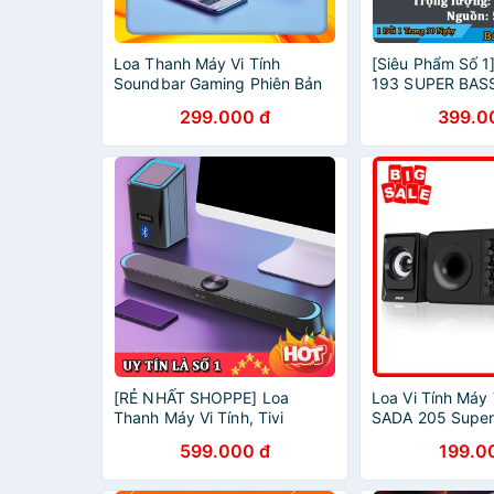
Loa Thanh Máy Vi Tính
[Siêu Phẩm Số 1
Soundbar Gaming Phiên Bản
193 SUPER BAS
Nâng Cấp Mới Nhất Của
Vòm 3D Phiên Bả
299.000 đ
399.0
SADA V196, Thiết Kế Hiện Đại
Âm Thanh Cực N
- Âm Thanh Siêu Trầm
[RẺ NHẤT SHOPPE] Loa
Loa Vi Tính Máy
Thanh Máy Vi Tính, Tivi
SADA 205 Super
Soundbar 2.2 SADA D-238,
2020, Nghe Nhạ
599.000 đ
199.0
Hỗ Trợ Bluetooth 5.0, Âm
Âm Thanh Siêu 
Thanh Siêu Trầm