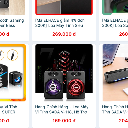
etooth Gaming
[Mã ELHACE giảm 4% đơn
[Mã ELHACE 
er Bass
300K] Loa Máy Tính Siêu
300K] Loa So
cấp của
Trầm SADA V-196, Có Dải Đèn
Máy Tính SaD
00 đ
269.000 đ
260
o Máy Tính
Led Cao Cấp
RGB Đổi Màu 
Thoại
y Vi Tính
Hàng Chính Hãng - Loa Máy
Hàng Chính H
1 SUPER
Vi Tính SADA V-118, Hỗ Trợ
Tính SADA V-
ó LED, Dòng
Led 7 Màu, Âm Thanh Siêu
Led, Âm Than
00 đ
169.000 đ
204
ao Cấp Cho
Trầm
n Thoại