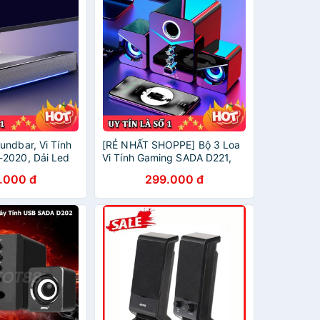
undbar, Vi Tính
[RẺ NHẤT SHOPPE] Bộ 3 Loa
2020, Dải Led
Vi Tính Gaming SADA D221,
g, Âm Thanh
Thiết Kế Đôi Mắt Led,Âm
.000 đ
299.000 đ
Loa Máy Tính PC,
Thanh Siêu Trầm