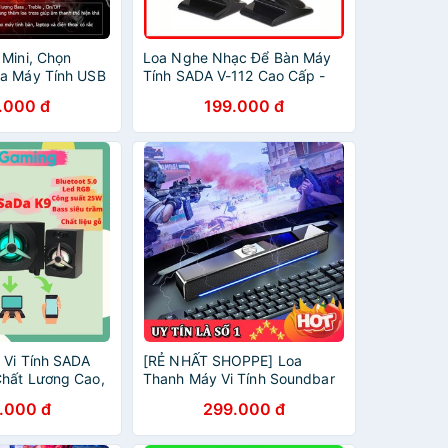
 Mini, Chọn
Loa Nghe Nhạc Để Bàn Máy
a Máy Tính USB
Tính SADA V-112 Cao Cấp -
Hàng Nhập
Loa Máy Tính Nghe Nhạc Siêu
.000 đ
199.000 đ
Hay
 Vi Tính SADA
[RẺ NHẤT SHOPPE] Loa
hất Lương Cao,
Thanh Máy Vi Tính Soundbar
oth 5.0, Âm
Gaming Phiên Bản Nâng Cấp
.000 đ
299.000 đ
rầm, Công Suất
Mới Nhất Của SADA V196, Âm
Thanh Siêu Trầm