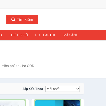
Tìm kiếm
NG
THIẾT BỊ SỐ
PC - LAPTOP
MÁY ẢNH
à miễn phí, thu hộ COD
Sắp Xếp Theo