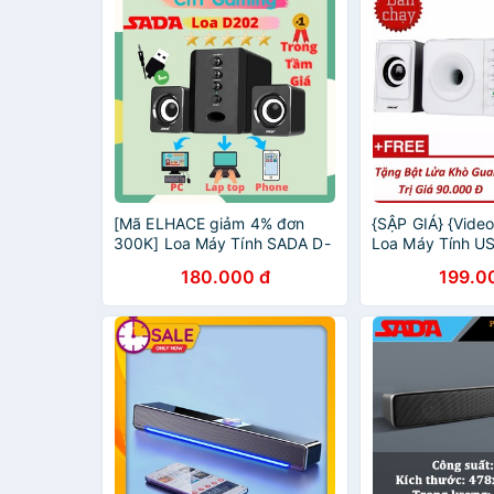
[Mã ELHACE giảm 4% đơn
{SẬP GIÁ} {Video
300K] Loa Máy Tính SADA D-
Loa Máy Tính U
202, Có Núm Chỉnh BASS Và
205 + Tặng Kèm
180.000 đ
199.0
TREBLE
Guang