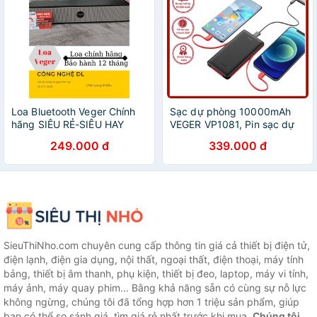
Loa Bluetooth Veger Chính
Sạc dự phòng 10000mAh
hãng SIÊU RẺ-SIÊU HAY
VEGER VP1081, Pin sạc dự
phòng tích hợp cáp sạc
249.000 đ
339.000 đ
TypeC Lighning bảo hành 12
tháng - SATOPA
SieuThiNho.com chuyên cung cấp thông tin giá cả thiết bị điện tử,
điện lạnh, điện gia dụng, nội thất, ngoại thất, điện thoại, máy tính
bảng, thiết bị âm thanh, phụ kiện, thiết bị đeo, laptop, máy vi tính,
máy ảnh, máy quay phim... Bằng khả năng sẵn có cùng sự nỗ lực
không ngừng, chúng tôi đã tổng hợp hơn 1 triệu sản phẩm, giúp
bạn có thể so sánh giá, tìm giá rẻ nhất trước khi mua.
Chúng tôi