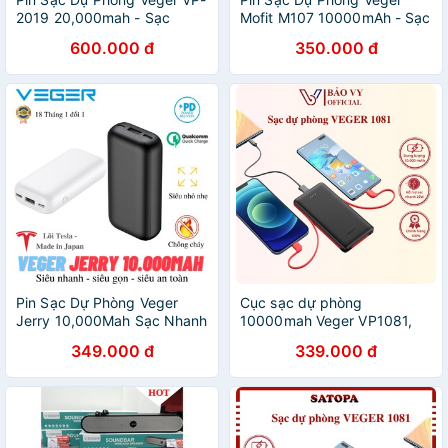
2019 20,000mah - Sạc
Mofit M107 10000mAh - Sạc
nhanh PD 18W, Quickcharge
cùng lúc 3 thiết bị
600.000 đ
350.000 đ
3.0 - Vân Carbon lịch lãm
Pin Sạc Dự Phòng Veger
Cục sạc dự phòng
Jerry 10,000Mah Sạc Nhanh
10000mah Veger VP1081,
PD 20W, QuickCharge 3.0 -
Pin dự phòng chính hãng có
349.000 đ
339.000 đ
Siêu Nhanh, Siêu Gọn,
dây sạc iphone typec tích
Chống cháy
hợp sạc nhanh 2A - BAOVY