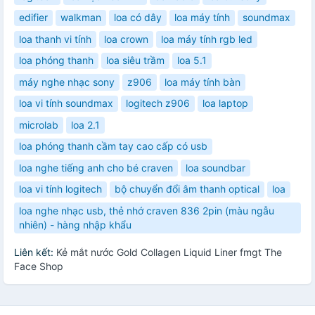
edifier
walkman
loa có dây
loa máy tính
soundmax
loa thanh vi tính
loa crown
loa máy tính rgb led
loa phóng thanh
loa siêu trầm
loa 5.1
máy nghe nhạc sony
z906
loa máy tính bàn
loa vi tính soundmax
logitech z906
loa laptop
microlab
loa 2.1
loa phóng thanh cầm tay cao cấp có usb
loa nghe tiếng anh cho bé craven
loa soundbar
loa vi tính logitech
bộ chuyển đổi âm thanh optical
loa
loa nghe nhạc usb, thẻ nhớ craven 836 2pin (màu ngẫu
nhiên) - hàng nhập khẩu
Liên kết:
Kẻ mắt nước Gold Collagen Liquid Liner fmgt The
Face Shop