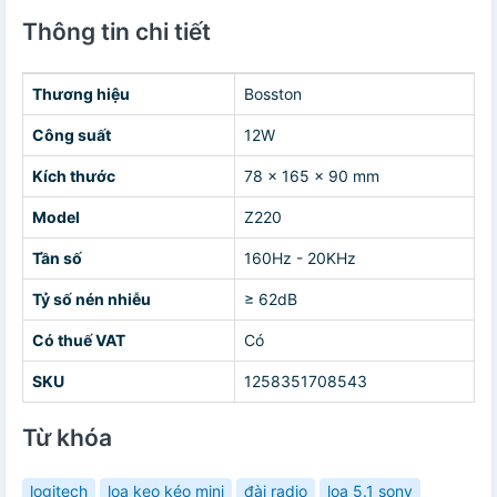
Thông tin chi tiết
Thương hiệu
Bosston
Công suất
12W
Kích thước
78 x 165 x 90 mm
Model
Z220
Tần số
160Hz - 20KHz
Tỷ số nén nhiễu
≥ 62dB
Có thuế VAT
Có
SKU
1258351708543
Từ khóa
logitech
loa kẹo kéo mini
đài radio
loa 5.1 sony