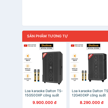
SẢN PHẨM TƯƠNG TỰ
Loa karaoke Dalton TS-
Loa karaoke Dalton T
15G500XP công suất
12G400XP công suất
600W, bass 15 inches -
500W, bass 12 inches 
9.900.000 đ
8.290.000 đ
HÀNG CHÍNH HÃNG (
HÀNG CHÍNH HÃNG (