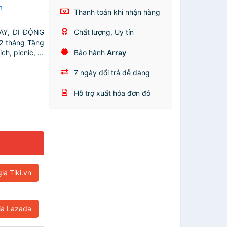
n
Thanh toán khi nhận hàng
AY, DI ĐỘNG
Chất lượng, Uy tín
2 tháng Tặng
h, picnic, ...
Bảo hành
Array
7 ngày đổi trả dễ dàng
Hỗ trợ xuất hóa đơn đỏ
iá Tiki.vn
iá Lazada