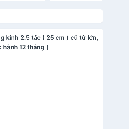
ực hay-Hàng chính
cực hay-Hàng chính
ng ( Sản xuất tại Việt
hãng ( Sản xuất tại Việt
am )- BH 12 THÁNG -
Nam )- BH 12 THÁNG -
ÀNG CHÍNH HÃNG
HÀNG CHÍNH HÃNG
kính 2.5 tấc ( 25 cm ) củ từ lớn,
 hành 12 tháng ]