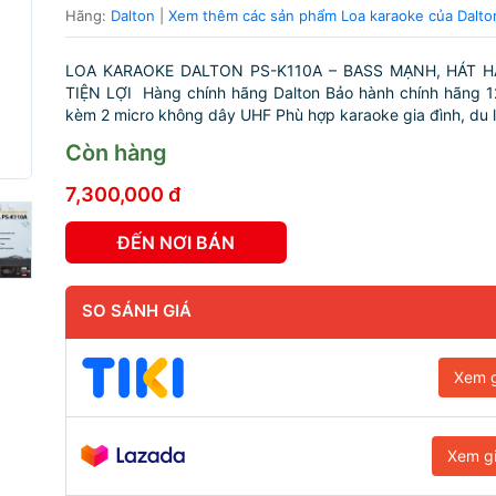
Hãng:
Dalton
|
Xem thêm các sản phẩm Loa karaoke của Dalto
LOA KARAOKE DALTON PS-K110A – BASS MẠNH, HÁT H
TIỆN LỢI Hàng chính hãng Dalton Bảo hành chính hãng 1
kèm 2 micro không dây UHF Phù hợp karaoke gia đình, du lịc
Còn hàng
7,300,000 đ
ĐẾN NƠI BÁN
SO SÁNH GIÁ
Xem g
Xem g