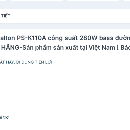
)
15 inch x 2 (2 loa 4 tấc),
loa 2 đường tiếng, tặng
c
Loa treb: 1.5 inch x 2 (2
kèm 2 micro không dây
hã
loa treb còi 5 inch- Bảo
sóng UHF- Bảo hành
N
 TIẾT
hành 12 tháng)
loa12 tháng. HÀNG
H
CHÍNH HÃNG
Dalton PS-K110A công suất 280W bass đường 
 HÃNG-Sản phẩm sản xuất tại Việt Nam [ Bảo
T HAY, DI ĐỘNG TIỆN LỢI
i trời