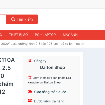
Tìm kiếm
NG
THIẾT BỊ SỐ
PC - LAPTOP
MÁY ẢNH
 280W bass đường kính 2.5 tấc ( 25 cm ) củ từ lớn, loa treble 10 inc
-K110A
Công ty:
 2.5
Dalton Shop
10
Xem thêm các sản phẩm
Loa
 phẩm
karaoke
bởi
Dalton Shop
12
Giao hàng toàn quốc
Được kiểm tra hàng