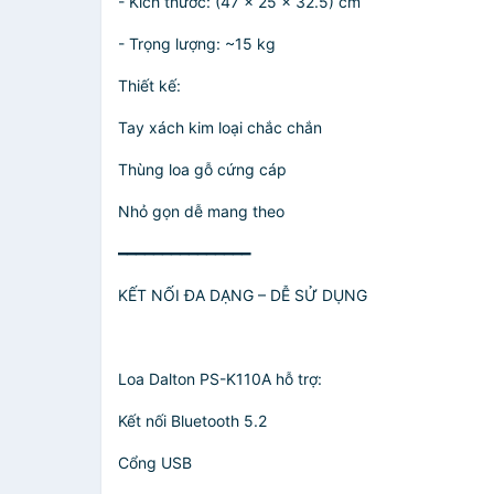
- Kích thước: (47 x 25 x 32.5) cm
- Trọng lượng: ~15 kg
Thiết kế:
Tay xách kim loại chắc chắn
Thùng loa gỗ cứng cáp
Nhỏ gọn dễ mang theo
━━━━━━━━━━━━━━━
KẾT NỐI ĐA DẠNG – DỄ SỬ DỤNG
Loa Dalton PS-K110A hỗ trợ:
Kết nối Bluetooth 5.2
Cổng USB