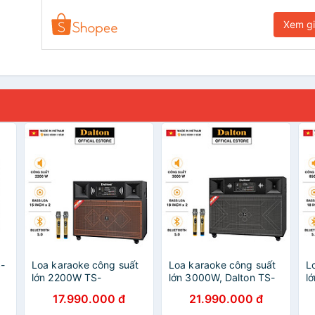
Xem g
S-
Loa karaoke công suất
Loa karaoke công suất
L
lớn 2200W TS-
lớn 3000W, Dalton TS-
l
-
15A6000, hàng chính
18A8000 Bass loa 18
5
17.990.000 đ
21.990.000 đ
hãng Dalton Loa bass:
inches x 2, hệ thống 4
D