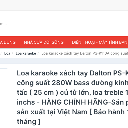
IA DỤNG
NHÀ CỬA ĐỜI SỐNG
ĐIỆN THOẠI - MÁY TÍNH BẢ
Loa karaoke xách tay Dalton PS-K110A công suất
Loa
Loa karaoke
Loa karaoke xách tay Dalton PS
công suất 280W bass đường kính
tấc ( 25 cm ) củ từ lớn, loa treble 
inchs - HÀNG CHÍNH HÃNG-Sản
sản xuất tại Việt Nam [ Bảo hành 
tháng ]