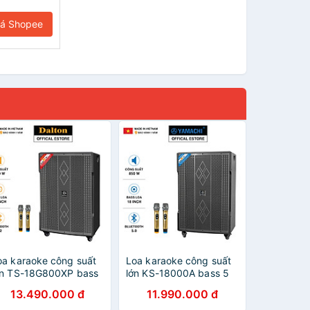
iá Shopee
oa karaoke công suất
Loa karaoke công suất
ớn TS-18G800XP bass
lớn KS-18000A bass 5
 tấc, 850W. Loa
tấc, 850W. Loa
13.490.000 đ
11.990.000 đ
ALTON 3 đường tiếng
YAMACHI 3 đường tiếng