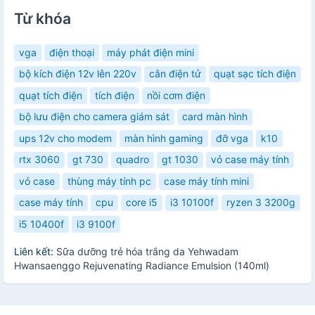
Từ khóa
vga
điện thoại
máy phát điện mini
bộ kích điện 12v lên 220v
cân điện tử
quạt sạc tích điện
quạt tích điện
tích điện
nồi cơm điện
bộ lưu điện cho camera giám sát
card màn hình
ups 12v cho modem
màn hình gaming
đỡ vga
k10
rtx 3060
gt 730
quadro
gt 1030
vỏ case máy tính
vỏ case
thùng máy tính pc
case máy tính mini
case máy tính
cpu
core i5
i3 10100f
ryzen 3 3200g
i5 10400f
i3 9100f
Liên kết:
Sữa dưỡng trẻ hóa trắng da Yehwadam
Hwansaenggo Rejuvenating Radiance Emulsion (140ml)