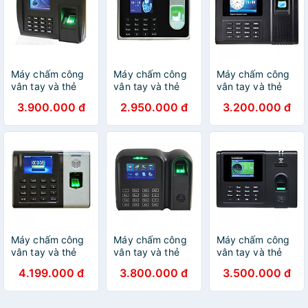
Máy chấm công
Máy chấm công
Máy chấm công
vân tay và thẻ
vân tay và thẻ
vân tay và thẻ
SUNBEAM
SUNBEAM J950
SUNBEAM J300
3.900.000 đ
2.950.000 đ
3.200.000 đ
J5800- Hàng
-Hàng nhập khẩu
- Hàng nhập
nhập khẩu
khẩu
Máy chấm công
Máy chấm công
Máy chấm công
vân tay và thẻ
vân tay và thẻ
vân tay và thẻ
SUNBEAM J11 -
SUNBEAM J10 -
SUNBEAM J366
4.199.000 đ
3.800.000 đ
3.500.000 đ
hàng nhập khẩu
Hàng nhập khẩu
- hàng nhập
khẩu