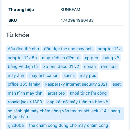
Thương hiệu
SUNBEAM
SKU
4740984960483
Từ khóa
đầu đọc thẻ nhớ
đầu đọc thẻ nhớ máy ảnh
adapter 12v
adapter 12v 5a
máy kích cá điện tử
xp pen
bảng vẽ
bảng vẽ điện tử
xp pen deco 01 v2
conan
rèm cửa
máy ảnh
máy ảnh canon
sunmi
máy pos
office 365 family
kaspersky internet security 2021
eset
màn hình máy tính
artist pro
khoá từ chấm công
ronald jack rj1300
cáp kết nối máy tuần tra bảo vệ
so sánh giá máy chấm công vân tay ronald jack k14 - hàng
nhập khẩu
rj 2300a
thẻ chấm công dùng cho máy chấm công