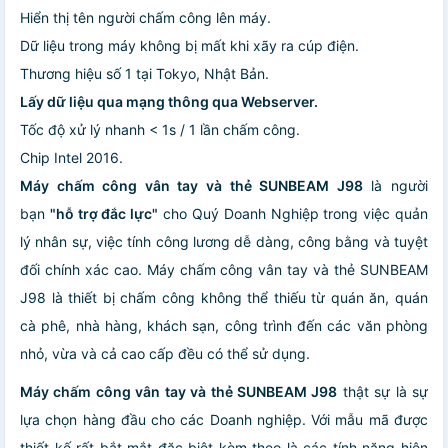
Hiển thị tên người chấm công lên máy.
Dữ liệu trong máy không bị mất khi xãy ra cúp điện.
Thương hiệu số 1 tại Tokyo, Nhật Bản.
Lấy dữ liệu qua mạng thông qua Webserver.
Tốc độ xử lý nhanh < 1s / 1 lần chấm công.
Chip Intel 2016.
Máy chấm công vân tay và thẻ SUNBEAM J98
là người
bạn
"hỗ trợ đắc lực"
cho Quý Doanh Nghiệp trong việc quản
lý nhân sự, việc tính công lương dễ dàng, công bằng và tuyệt
đối chính xác cao. Máy chấm công vân tay và thẻ SUNBEAM
J98 là thiết bị chấm công không thể thiếu từ quán ăn, quán
cà phê, nhà hàng, khách sạn, công trình đến các văn phòng
nhỏ, vừa và cả cao cấp đều có thể sử dụng.
Máy chấm công vân tay và thẻ SUNBEAM J98
thật sự là sự
lựa chọn hàng đầu cho các Doanh nghiệp. Với mẫu mã được
thiết kế rất bắt mắt đặc biệt kèm theo là các tính năng hiện