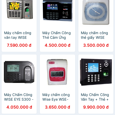
Máy chấm công
Máy Chấm Công
Máy chấm công
vân tay WISE
Thẻ Cảm Ứng
thẻ giấy WISE
EYE WSE 9039 -
WISE EYE
EYE WSE 2700 -
7.590.000 đ
4.500.000 đ
3.500.000 đ
Hàng nhập khẩu
WSE330 - Hàng
hàng chính hãng
Nhập Khẩu
Máy Chấm Công
Máy chấm công
Máy Chấm Công
WISE EYE S300 -
Wise Eye WSE-
Vân Tay + Thẻ +
Hàng Nhập Khẩu
2600D - Hàng
Chụp Hình Wise
4.050.000 đ
3.650.000 đ
9.900.000 đ
nhập khẩu
Eye Wse-
Wse9089 - Hàng