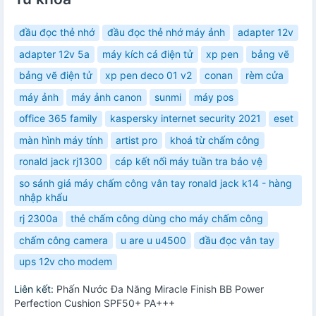
đầu đọc thẻ nhớ
đầu đọc thẻ nhớ máy ảnh
adapter 12v
adapter 12v 5a
máy kích cá điện tử
xp pen
bảng vẽ
bảng vẽ điện tử
xp pen deco 01 v2
conan
rèm cửa
máy ảnh
máy ảnh canon
sunmi
máy pos
office 365 family
kaspersky internet security 2021
eset
màn hình máy tính
artist pro
khoá từ chấm công
ronald jack rj1300
cáp kết nối máy tuần tra bảo vệ
so sánh giá máy chấm công vân tay ronald jack k14 - hàng
nhập khẩu
rj 2300a
thẻ chấm công dùng cho máy chấm công
chấm công camera
u are u u4500
đầu đọc vân tay
ups 12v cho modem
Liên kết:
Phấn Nước Đa Năng Miracle Finish BB Power
Perfection Cushion SPF50+ PA+++