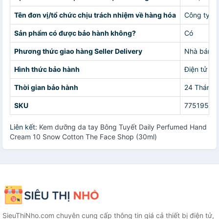
Tên đơn vị/tổ chức chịu trách nhiệm về hàng hóa
Công ty T
Sản phẩm có được bảo hành không?
Có
Phương thức giao hàng Seller Delivery
Nhà bán g
Hình thức bảo hành
Điện tử
Thời gian bảo hành
24 Tháng
SKU
77519567
Liên kết:
Kem dưỡng da tay Bông Tuyết Daily Perfumed Hand
Cream 10 Snow Cotton The Face Shop (30ml)
SieuThiNho.com chuyên cung cấp thông tin giá cả thiết bị điện tử,