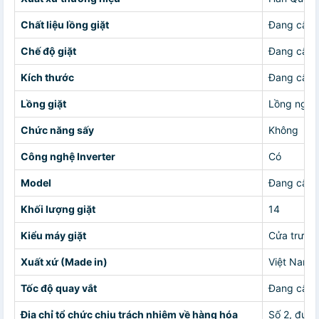
Chất liệu lồng giặt
Đang cập 
Chế độ giặt
Đang cập 
Kích thước
Đang cập 
Lồng giặt
Lồng nga
Chức năng sấy
Không
Công nghệ Inverter
Có
Model
Đang cập 
Khối lượng giặt
14
Kiểu máy giặt
Cửa trước
Xuất xứ (Made in)
Việt Nam
Tốc độ quay vắt
Đang cập 
Địa chỉ tổ chức chịu trách nhiệm về hàng hóa
Số 2, đườn