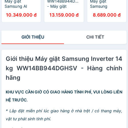
Máy giặt
WW14BB944DGBSV
Máy giặt
Samsung AI
- Máy giặt
Samsung
EcoBubble
Samsung
Inverter 12 kg
10.349.000 đ
13.159.000 đ
8.689.000 đ
Inverter 12 kg
Inverter 14 kg
WW12CGC04DABS
WW12CGP44DSBSV
WW14BB944DGBSV
- HÀNG CHÍNH
- Hàng chính
- Hàng Chính
HÃNG - CHỈ
hãng
Hãng - Chỉ Giao
GIAO HCM
GIỚI THIỆU
CHI TIẾT
Hồ Chí Minh
Giới thiệu Máy giặt Samsung Inverter 14
kg WW14BB944DGHSV - Hàng chính
hãng
KHU VỰC CẦN GIỜ CÓ GIAO HÀNG TÍNH PHÍ, VUI LÒNG LIÊN
HỆ TRƯỚC.
* Lắp đặt miễn phí lúc giao hàng ở nhà trệt / có thang máy,
vật tư phát sinh tính phí.