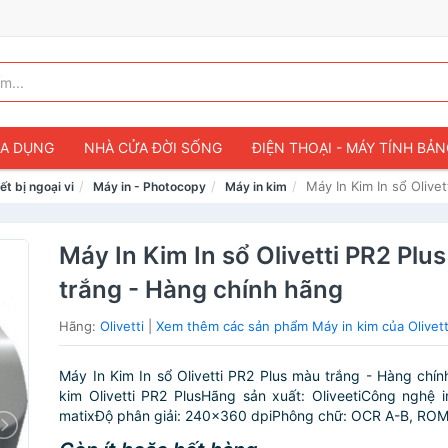
IA DỤNG
NHÀ CỬA ĐỜI SỐNG
ĐIỆN THOẠI - MÁY TÍNH BẢ
Máy In Kim In sổ Olive
ết bị ngoại vi
Máy in - Photocopy
Máy in kim
Máy In Kim In sổ Olivetti PR2 Plu
trắng - Hàng chính hãng
Hãng:
Olivetti
|
Xem thêm các sản phẩm Máy in kim của Olivett
Máy In Kim In sổ Olivetti PR2 Plus màu trắng - Hàng chí
kim Olivetti PR2 PlusHãng sản xuất: OliveetiCông nghệ i
matixĐộ phân giải: 240x360 dpiPhông chữ: OCR A-B, ROMA