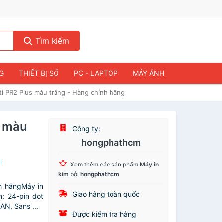
Tìm kiếm
NG
THIẾT BỊ SỐ
PC - LAPTOP
MÁY ẢNH
tti PR2 Plus màu trắng - Hàng chính hãng
s màu
Công ty:
hongphathcm
i
Xem thêm các sản phẩm
Máy in
kim
bởi
hongphathcm
nh hãngMáy in
Giao hàng toàn quốc
n: 24-pin dot
N, Sans ...
Được kiểm tra hàng