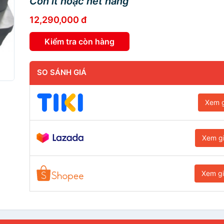
Còn ít hoặc hết hàng
12,290,000 đ
Kiểm tra còn hàng
SO SÁNH GIÁ
Xem g
Xem g
Xem g