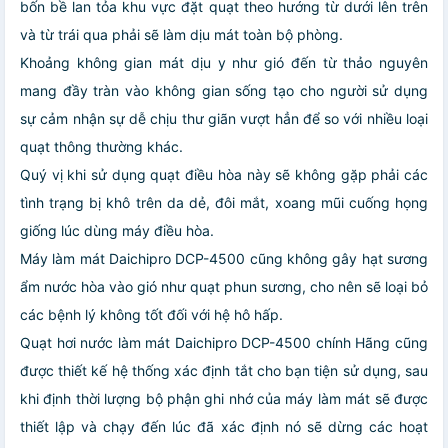
bốn bề lan tỏa khu vực đặt quạt theo hướng từ dưới lên trên
và từ trái qua phải sẽ làm dịu mát toàn bộ phòng.
Khoảng không gian mát dịu y như gió đến từ thảo nguyên
mang đầy tràn vào không gian sống tạo cho người sử dụng
sự cảm nhận sự dễ chịu thư giãn vượt hẳn để so với nhiều loại
quạt thông thường khác.
Quý vị khi sử dụng quạt điều hòa này sẽ không gặp phải các
tình trạng bị khô trên da dẻ, đôi mắt, xoang mũi cuống họng
giống lúc dùng máy điều hòa.
Máy làm mát Daichipro DCP-4500 cũng không gây hạt sương
ẩm nước hòa vào gió như quạt phun sương, cho nên sẽ loại bỏ
các bệnh lý không tốt đối với hệ hô hấp.
Quạt hơi nước làm mát Daichipro DCP-4500 chính Hãng cũng
được thiết kế hệ thống xác định tắt cho bạn tiện sử dụng, sau
khi định thời lượng bộ phận ghi nhớ của máy làm mát sẽ được
thiết lập và chạy đến lúc đã xác định nó sẽ dừng các hoạt