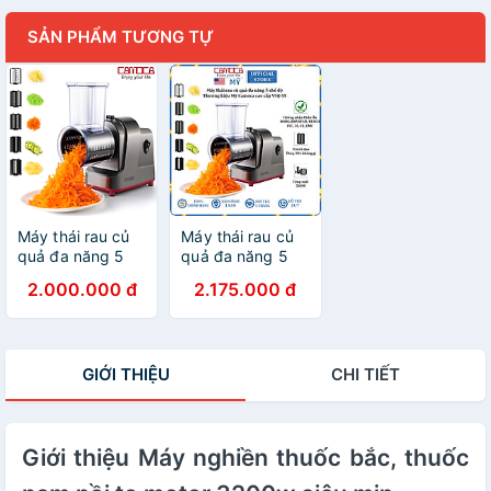
SẢN PHẨM TƯƠNG TỰ
Máy thái rau củ
Máy thái rau củ
quả đa năng 5
quả đa năng 5
chế độ, thương
chế độ Camoca
2.000.000 đ
2.175.000 đ
hiệu Mỹ Camoca
VSQ-S5, công
cao cấp VSQ-S5,
suất 500W -
công suất 500W,
Hàng chính hãng
số lượng lưỡi dao
GIỚI THIỆU
CHI TIẾT
5 lưỡi - Hàng
chính hãng
Giới thiệu Máy nghiền thuốc bắc, thuốc