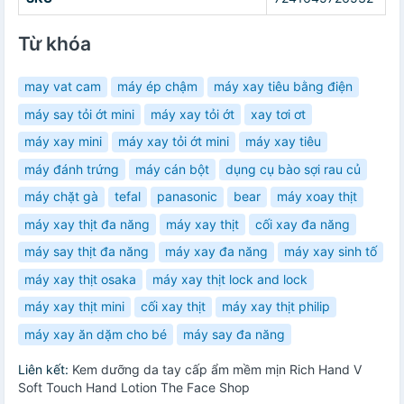
Từ khóa
may vat cam
máy ép chậm
máy xay tiêu bằng điện
máy say tỏi ớt mini
máy xay tỏi ớt
xay tơi ơt
máy xay mini
máy xay tỏi ớt mini
máy xay tiêu
máy đánh trứng
máy cán bột
dụng cụ bào sợi rau củ
máy chặt gà
tefal
panasonic
bear
máy xoay thịt
máy xay thịt đa năng
máy xay thịt
cối xay đa năng
máy say thịt đa năng
máy xay đa năng
máy xay sinh tố
máy xay thịt osaka
máy xay thịt lock and lock
máy xay thịt mini
cối xay thịt
máy xay thịt philip
máy xay ăn dặm cho bé
máy say đa năng
Liên kết:
Kem dưỡng da tay cấp ẩm mềm mịn Rich Hand V
Soft Touch Hand Lotion The Face Shop