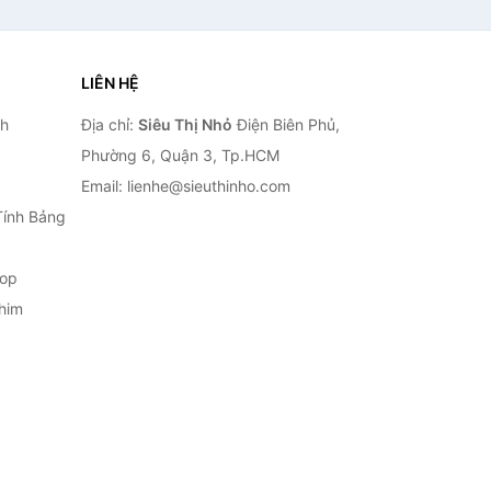
LIÊN HỆ
nh
Địa chỉ:
Siêu Thị Nhỏ
Điện Biên Phủ,
Phường 6, Quận 3, Tp.HCM
Email: lienhe@sieuthinho.com
Tính Bảng
top
him