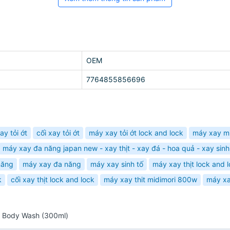
OEM
7764855856696
y tỏi ớt
cối xay tỏi ớt
máy xay tỏi ớt lock and lock
máy xay mi
máy xay đa năng japan new - xay thịt - xay đá - hoa quả - xay sinh
năng
máy xay đa năng
máy xay sinh tố
máy xay thịt lock and lo
k
cối xay thịt lock and lock
máy xay thit midimori 800w
máy xay
o Body Wash (300ml)