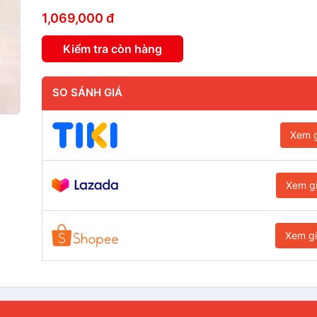
1,069,000 đ
Kiểm tra còn hàng
SO SÁNH GIÁ
Xem g
Xem g
Xem g