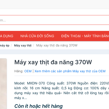
IA DỤNG
NHÀ CỬA ĐỜI SỐNG
ĐIỆN THOẠI - MÁY TÍNH BẢ
Máy xay thịt đa năng 370W
máy ép
Máy xay thịt
Máy xay thịt đa năng 370W
Hãng:
OEM
|
Xem thêm các sản phẩm Máy xay thịt của OEM
Model: MXDN-370 Công suất: 370W Nguồn điện: 220V
kính nồi: 16 cm Năng suất: 0,5 kg Động cơ: 100% dây
dụng máy xay thịt hiệu quả– Nên cắt thịt cỡ lóng tay rồ
máy x...
Còn ít hoặc hết hàng