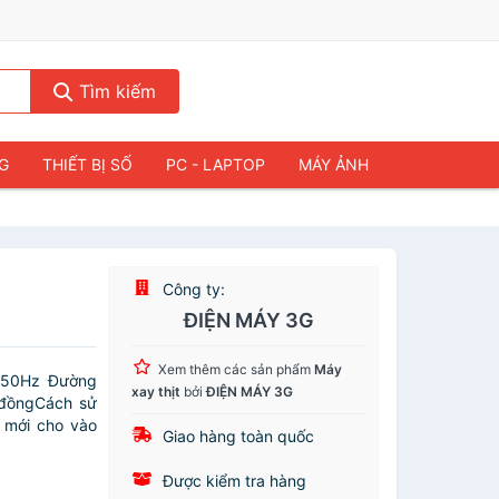
Tìm kiếm
NG
THIẾT BỊ SỐ
PC - LAPTOP
MÁY ẢNH
Công ty:
ĐIỆN MÁY 3G
Xem thêm các sản phẩm
Máy
/50Hz Đường
xay thịt
bởi
ĐIỆN MÁY 3G
 đồngCách sử
i mới cho vào
Giao hàng toàn quốc
Được kiểm tra hàng