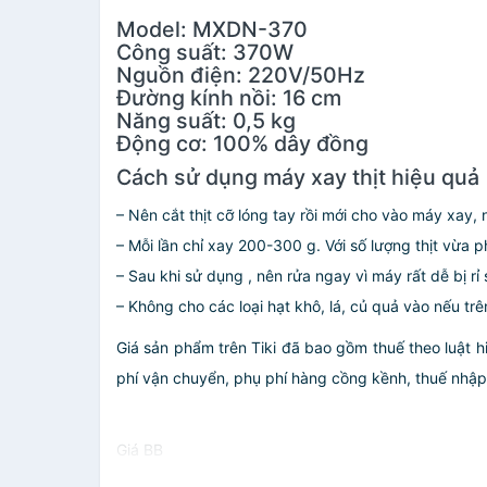
Model: MXDN-370
Công suất: 370W
Nguồn điện: 220V/50Hz
Đường kính nồi: 16 cm
Năng suất: 0,5 kg
Động cơ: 100% dây đồng
Cách sử dụng máy xay thịt hiệu quả
– Nên cắt thịt cỡ lóng tay rồi mới cho vào máy xay,
– Mỗi lần chỉ xay 200-300 g. Với số lượng thịt vừa 
– Sau khi sử dụng , nên rửa ngay vì máy rất dễ bị rỉ s
– Không cho các loại hạt khô, lá, củ quả vào nếu 
Giá sản phẩm trên Tiki đã bao gồm thuế theo luật h
phí vận chuyển, phụ phí hàng cồng kềnh, thuế nhập kh
Giá BB