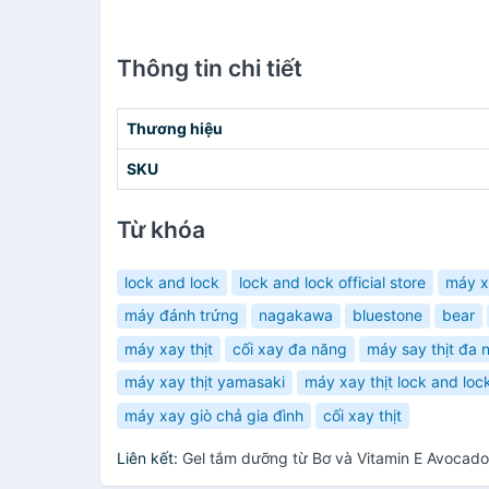
Thông tin chi tiết
Thương hiệu
SKU
Từ khóa
lock and lock
lock and lock official store
máy xa
máy đánh trứng
nagakawa
bluestone
bear
máy xay thịt
cối xay đa năng
máy say thịt đa 
máy xay thịt yamasaki
máy xay thịt lock and loc
máy xay giò chả gia đình
cối xay thịt
Liên kết:
Gel tắm dưỡng từ Bơ và Vitamin E Avocad