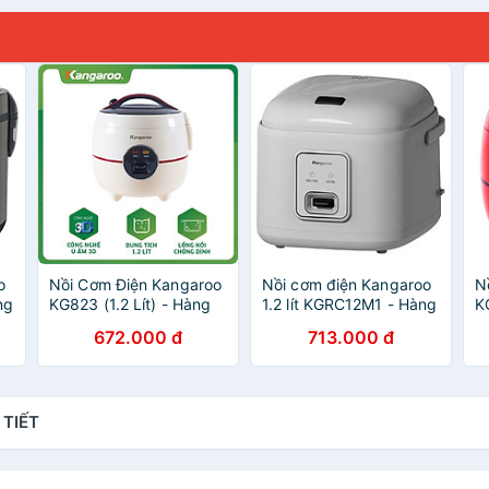
o
Nồi Cơm Điện Kangaroo
Nồi cơm điện Kangaroo
N
ng
KG823 (1.2 Lít) - Hàng
1.2 lít KGRC12M1 - Hàng
K
chính hãng
chính hãng
c
672.000 đ
713.000 đ
 TIẾT