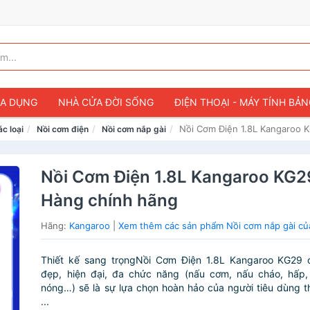
IA DỤNG
NHÀ CỬA ĐỜI SỐNG
ĐIỆN THOẠI - MÁY TÍNH BẢ
Nồi Cơm Điện 1.8L Kangaroo 
ác loại
Nồi cơm điện
Nồi cơm nắp gài
Nồi Cơm Điện 1.8L Kangaroo KG2
Hàng chính hãng
Hãng:
Kangaroo
|
Xem thêm các sản phẩm Nồi cơm nắp gài củ
Thiết kế sang trọngNồi Cơm Điện 1.8L Kangaroo KG29 
đẹp, hiện đại, đa chức năng (nấu cơm, nấu cháo, hấp,
nóng…) sẽ là sự lựa chọn hoàn hảo của người tiêu dùng t
...