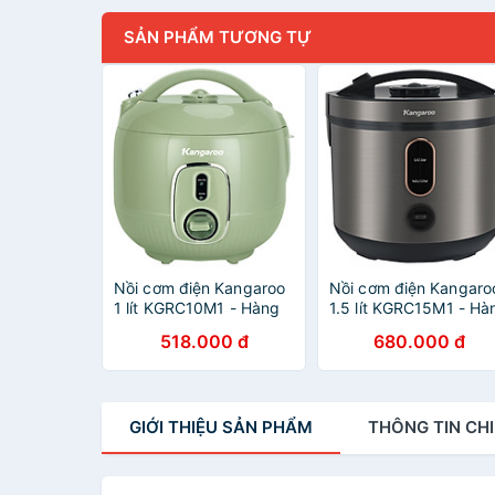
SẢN PHẨM TƯƠNG TỰ
Nồi cơm điện Kangaroo
Nồi cơm điện Kangaro
1 lít KGRC10M1 - Hàng
1.5 lít KGRC15M1 - Hà
chính hãng
chính hãng
518.000 đ
680.000 đ
GIỚI THIỆU
SẢN PHẨM
THÔNG TIN
CHI