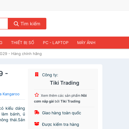
Tìm kiếm
NG
THIẾT BỊ SỐ
PC - LAPTOP
MÁY ẢNH
KG29 - Hàng chính hãng
9 -
Công ty:
Tiki Trading
a Kangaroo
Xem thêm các sản phẩm
Nồi
cơm nắp gài
bởi
Tiki Trading
có kiểu dáng
Giao hàng toàn quốc
 làm bánh, ủ
hông thái.Sản
Được kiểm tra hàng