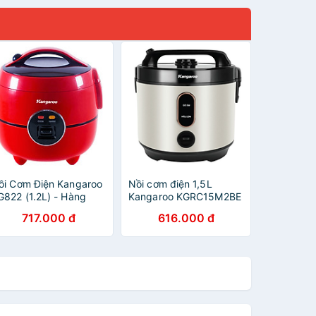
ồi Cơm Điện Kangaroo
Nồi cơm điện 1,5L
G822 (1.2L) - Hàng
Kangaroo KGRC15M2BE
hính hãng
- Hàng chính hãng
717.000 đ
616.000 đ