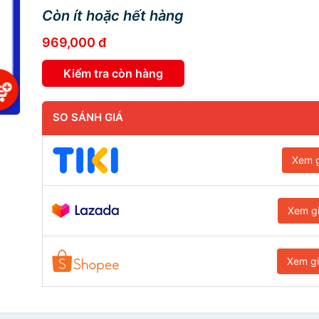
Còn ít hoặc hết hàng
969,000 đ
Kiểm tra còn hàng
SO SÁNH GIÁ
Xem g
Xem g
Xem g