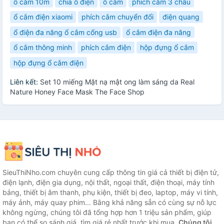
ổ cắm 10m
chia ổ điện
ổ cắm
phích cắm 3 chấu
ổ cắm điện xiaomi
phích cắm chuyển đổi
điện quang
ổ điện đa năng ổ cắm cổng usb
ổ cắm điện đa năng
ổ cắm thông minh
phích cắm điện
hộp đựng ổ cắm
hộp đựng ổ cắm điện
Liên kết:
Set 10 miếng Mặt nạ mật ong làm sáng da Real
Nature Honey Face Mask The Face Shop
SieuThiNho.com chuyên cung cấp thông tin giá cả thiết bị điện tử,
điện lạnh, điện gia dụng, nội thất, ngoại thất, điện thoại, máy tính
bảng, thiết bị âm thanh, phụ kiện, thiết bị đeo, laptop, máy vi tính,
máy ảnh, máy quay phim... Bằng khả năng sẵn có cùng sự nỗ lực
không ngừng, chúng tôi đã tổng hợp hơn 1 triệu sản phẩm, giúp
bạn có thể so sánh giá, tìm giá rẻ nhất trước khi mua.
Chúng tôi