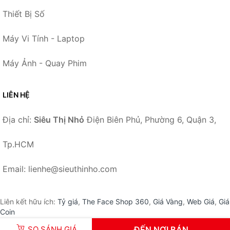
Thiết Bị Số
Máy Vi Tính - Laptop
Máy Ảnh - Quay Phim
LIÊN HỆ
Địa chỉ:
Siêu Thị Nhỏ
Điện Biên Phủ, Phường 6, Quận 3,
Tp.HCM
Email: lienhe@sieuthinho.com
Liên kết hữu ích:
Tỷ giá
,
The Face Shop 360
,
Giá Vàng
,
Web Giá
,
Giá
Coin
SO SÁNH GIÁ
ĐẾN NƠI BÁN