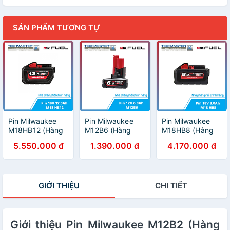
SẢN PHẨM TƯƠNG TỰ
Pin Milwaukee
Pin Milwaukee
Pin Milwaukee
M18HB12 (Hàng
M12B6 (Hàng
M18HB8 (Hàng
chính hãng, Bảo
chính hãng, Bảo
chính hãng, Bảo
5.550.000 đ
1.390.000 đ
4.170.000 đ
hành 12 tháng)
hành 12 tháng)
hành 12 tháng)
GIỚI THIỆU
CHI TIẾT
Giới thiệu Pin Milwaukee M12B2 (Hàng