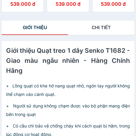
Remote TR1628 -
TR1628 - Hàng
TR1628 - Hàng
539.000 đ
539.000 đ
539.000 đ
Giao Màu Ngẫu
chính hãng
chính hãng
Nhiên - Hàng
Chính Hãng
GIỚI THIỆU
CHI TIẾT
Giới thiệu Quạt treo 1 dây Senko T1682 -
Giao màu ngẫu nhiên - Hàng Chính
Hãng
+ Lồng quạt có khe hở nang quạt nhỏ, ngón tay người không
thể chạm vào cánh quạt.
+ Người sử dụng không chạm được vào bộ phận mang điện
bên trong quạt
+ Có cầu chì bảo vệ chống cháy khi cách quạt bị hãm, trong
lúc động cơ hoạt động.