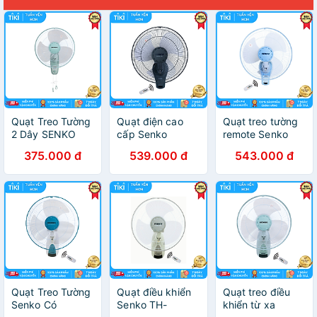
Quạt Treo Tường
Quạt điện cao
Quạt treo tường
2 Dây SENKO
cấp Senko
remote Senko
TC1626 - Màu
TR1683 điều
Hàng Chính Hãng
375.000 đ
539.000 đ
543.000 đ
Ngẫu Nhiên -
khiển từ xa bằng
- TR1428 - Giao
Hàng Chính Hãng
Remote màu
màu ngẫu nhiên
ngẫu nhiên -
Hàng chính hãng
Quạt Treo Tường
Quạt điều khiển
Quạt treo điều
Senko Có
Senko TH-
khiển từ xa