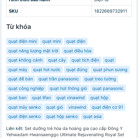
SKU
1822669732911
Từ khóa
quạt điện mini
quạt mini
quạt điện
quạt năng lượng mặt trời
quạt điều hòa
quạt không cánh
quạt cây
quạt tích điện
quạt
quạt máy
quạt hơi nước
quạt đứng
quạt phun sương
quạt để bàn
quạt trần panasonic
quạt treo tường
quạt công nghiệp
quạt hút thông gió
quạt panasonic
quat ban
quạt lifan
quạt vinawind
quạt hộp
quạt máy senko
quạt gió
vinawind
quạt điện cơ 91
quạt điện senko
quạt hộp senko
quạt asia
Liên kết:
Set dưỡng trẻ hóa da hoàng gia cao cấp Đông Y
Yehwadam Hwansaenggo Ultimate Rejuvenating Royal Set