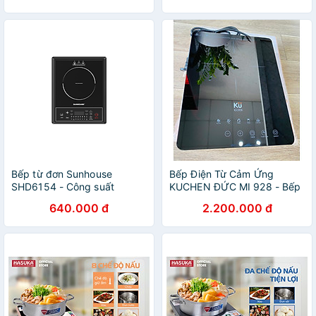
Bếp từ đơn Sunhouse
Bếp Điện Từ Cảm Ứng
SHD6154 - Công suất
KUCHEN ĐỨC MI 928 - Bếp
2000W - 8 chế độ nấu - 10
Đơn - Hàng Chính Hãng
640.000 đ
2.200.000 đ
mức nhiệt - Chế độ hẹn giờ -
Bảo hành 12 tháng, Tặng
kèm nồi lẩu - Hàng chính
hãng