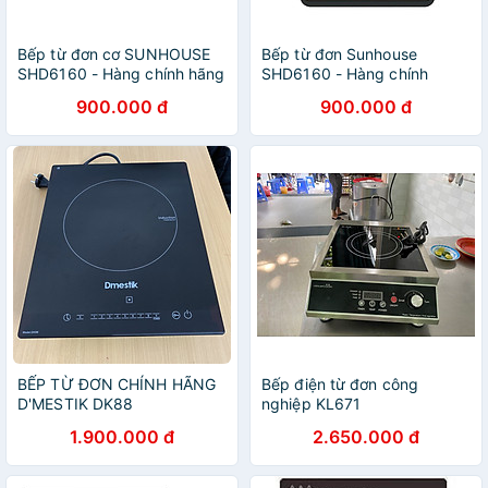
Bếp từ đơn cơ SUNHOUSE
Bếp từ đơn Sunhouse
SHD6160 - Hàng chính hãng
SHD6160 - Hàng chính
kèm nồi lẩu
hãng, giá tốt, bảo hành 12
900.000 đ
900.000 đ
tháng
BẾP TỪ ĐƠN CHÍNH HÃNG
Bếp điện từ đơn công
D'MESTIK DK88
nghiệp KL671
1.900.000 đ
2.650.000 đ