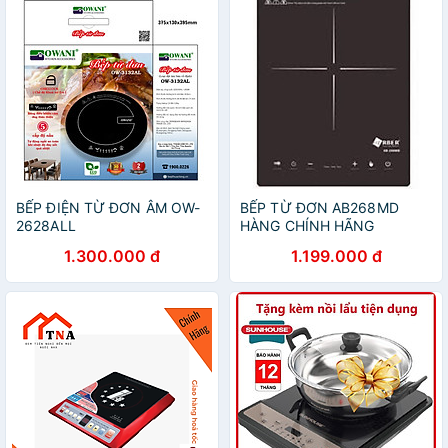
BẾP ĐIỆN TỪ ĐƠN ÂM OW-
BẾP TỪ ĐƠN AB268MD
2628ALL
HÀNG CHÍNH HÃNG
1.300.000 đ
1.199.000 đ