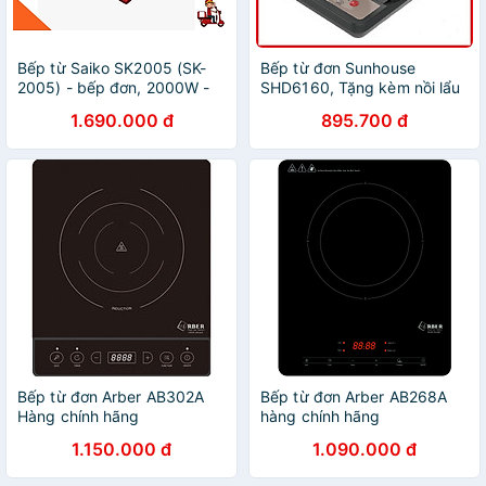
Bếp từ Saiko SK2005 (SK-
Bếp từ đơn Sunhouse
2005) - bếp đơn, 2000W -
SHD6160, Tặng kèm nồi lẩu
Hàng chính hãng
D26 siêu tiện dụng, Phím
1.690.000 đ
895.700 đ
bấm điện tử hiển thị tiếng
Việt dễ dàng sử dụng- Hàng
Chính Hãng
Bếp từ đơn Arber AB302A
Bếp từ đơn Arber AB268A
Hàng chính hãng
hàng chính hãng
1.150.000 đ
1.090.000 đ